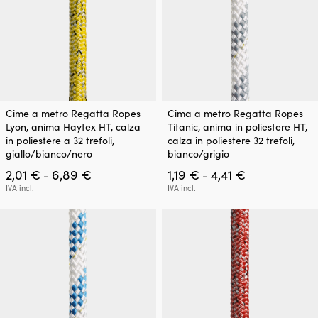
del
del
prodotto
prodotto
Questo
Questo
Cime a metro Regatta Ropes
Cima a metro Regatta Ropes
prodotto
prodotto
Lyon, anima Haytex HT, calza
Titanic, anima in poliestere HT,
ha
ha
in poliestere a 32 trefoli,
calza in poliestere 32 trefoli,
più
più
giallo/bianco/nero
bianco/grigio
varianti.
varianti.
Fascia
Fascia
2,01
€
6,89
€
1,19
€
4,41
€
Le
Le
-
-
di
di
opzioni
opzioni
IVA incl.
IVA incl.
prezzo:
prezzo:
possono
possono
da
da
essere
essere
2,01 €
1,19 €
scelte
scelte
a
a
nella
nella
6,89 €
4,41 €
pagina
pagina
del
del
prodotto
prodotto