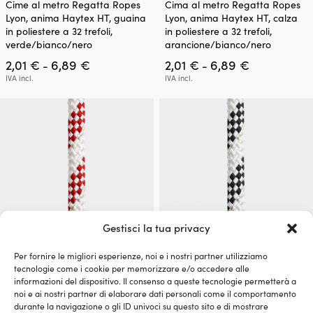
Cime al metro Regatta Ropes
Cima al metro Regatta Ropes
prodotto
prodotto
Lyon, anima Haytex HT, guaina
Lyon, anima Haytex HT, calza
ha
ha
in poliestere a 32 trefoli,
in poliestere a 32 trefoli,
più
più
verde/bianco/nero
arancione/bianco/nero
varianti.
varianti.
Fascia
Fascia
2,01
€
6,89
€
2,01
€
6,89
€
Le
Le
-
-
di
di
opzioni
opzioni
IVA incl.
IVA incl.
prezzo:
prezzo:
possono
possono
da
da
essere
essere
2,01 €
2,01 €
scelte
scelte
a
a
nella
nella
6,89 €
6,89 €
pagina
pagina
del
del
prodotto
prodotto
Gestisci la tua privacy
Per fornire le migliori esperienze, noi e i nostri partner utilizziamo
Questo
Questo
Cime a metraggio Regatta
Cima a metro Regatta Ropes
tecnologie come i cookie per memorizzare e/o accedere alle
prodotto
prodotto
Ropes Titanic, anima in
Titanic, anima in poliestere HT,
informazioni del dispositivo. Il consenso a queste tecnologie permetterà a
ha
ha
poliestere HT, calza in
calza in poliestere a 32 trefoli,
noi e ai nostri partner di elaborare dati personali come il comportamento
più
più
poliestere a 32 trefoli,
bianco/nero
durante la navigazione o gli ID univoci su questo sito e di mostrare
varianti.
varianti.