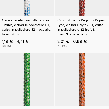
Questo
Questo
Cima al metro Regatta Ropes
Cima al metro Regatta Ropes
prodotto
prodotto
Titanic, anima in poliestere HT,
Lyon, anima Haytex HT, calza
ha
ha
calza in poliestere 32-trecciato,
in poliestere a 32 trefoli,
più
più
bianco/blu
rosso/bianco/nero
varianti.
varianti.
Fascia
Fascia
1,19
€
4,41
€
2,01
€
6,89
€
Le
Le
-
-
di
di
opzioni
opzioni
IVA incl.
IVA incl.
prezzo:
prezzo:
possono
possono
da
da
essere
essere
1,19 €
2,01 €
scelte
scelte
a
a
nella
nella
4,41 €
6,89 €
pagina
pagina
del
del
prodotto
prodotto
Questo
Questo