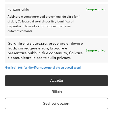
da
da
essere
essere
2,11 €
4,41 €
scelte
scelte
Funzionalità
Sempre attivo
a
a
nella
nella
Abbinare e combinare dati provenienti da altre fonti
5,51 €
10,57 €
pagina
pagina
di dati, Collegare diversi dispositivi, Identificare i
del
del
dispositivi in base alle informazioni trasmesse
prodotto
prodotto
automaticamente.
Garantire la sicurezza, prevenire e rilevare
frodi, correggere errori, Erogare e
Sempre attivo
presentare pubblicità e contenuto, Salvare
e comunicare le scelte sulla privacy.
Questo
Questo
Cima a metro Regatta Ropes
Cima a metro NOCK Unlimited
prodotto
prodotto
Titanic, anima in poliestere HT,
Pro, anima UHMWPE 78, calza
Gestisci 1408 fornitori
Per saperne di più su questi scopi
ha
ha
calza in poliestere 32-trecciato,
in poliestere 32-trecciato,
più
più
bianco/verde
bianco/grigio
varianti.
varianti.
Accetta
Fascia
Fascia
1,19
€
4,41
€
2,11
€
5,51
€
Le
Le
-
-
di
di
opzioni
opzioni
IVA incl.
IVA incl.
Rifiuta
prezzo:
prezzo:
possono
possono
da
da
essere
essere
1,19 €
2,11 €
scelte
scelte
Gestisci opzioni
a
a
nella
nella
4,41 €
5,51 €
pagina
pagina