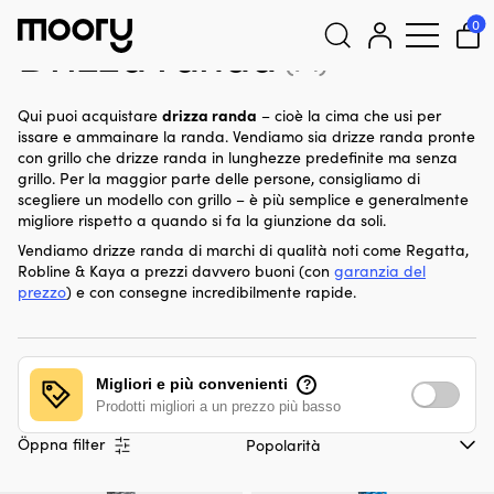
Drizza randa
0
Drizza randa
(74)
Cerca:
drizza randa
Qui puoi acquistare
– cioè la cima che usi per
issare e ammainare la randa. Vendiamo sia drizze randa pronte
con grillo che drizze randa in lunghezze predefinite ma senza
grillo. Per la maggior parte delle persone, consigliamo di
scegliere un modello con grillo – è più semplice e generalmente
migliore rispetto a quando si fa la giunzione da soli.
Vendiamo drizze randa di marchi di qualità noti come Regatta,
Robline & Kaya a prezzi davvero buoni (con
garanzia del
prezzo
) e con consegne incredibilmente rapide.
Migliori e più convenienti
?
Prodotti migliori a un prezzo più basso
Öppna filter