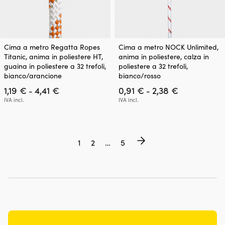
Questo
Questo
Cima a metro Regatta Ropes
Cima a metro NOCK Unlimited,
prodotto
prodotto
Titanic, anima in poliestere HT,
anima in poliestere, calza in
ha
ha
guaina in poliestere a 32 trefoli,
poliestere a 32 trefoli,
più
più
bianco/arancione
bianco/rosso
varianti.
varianti.
Fascia
Fascia
1,19
€
4,41
€
0,91
€
2,38
€
Le
Le
-
-
di
di
opzioni
opzioni
IVA incl.
IVA incl.
prezzo:
prezzo:
possono
possono
da
da
essere
essere
1,19 €
0,91 €
scelte
scelte
a
a
nella
nella
1
2
…
5
4,41 €
2,38 €
pagina
pagina
del
del
prodotto
prodotto