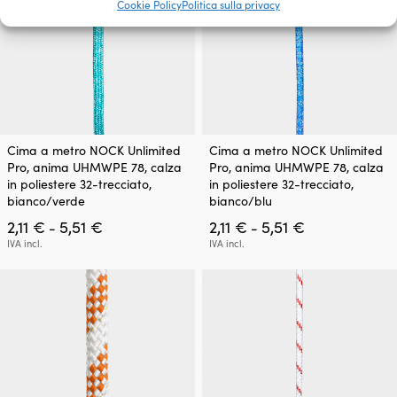
Cookie Policy
Politica sulla privacy
del
del
prodotto
prodotto
Questo
Questo
Cima a metro NOCK Unlimited
Cima a metro NOCK Unlimited
prodotto
prodotto
Pro, anima UHMWPE 78, calza
Pro, anima UHMWPE 78, calza
ha
ha
in poliestere 32-trecciato,
in poliestere 32-trecciato,
più
più
bianco/verde
bianco/blu
varianti.
varianti.
Fascia
Fascia
2,11
€
5,51
€
2,11
€
5,51
€
Le
Le
-
-
di
di
opzioni
opzioni
IVA incl.
IVA incl.
prezzo:
prezzo:
possono
possono
da
da
essere
essere
2,11 €
2,11 €
scelte
scelte
a
a
nella
nella
5,51 €
5,51 €
pagina
pagina
del
del
prodotto
prodotto