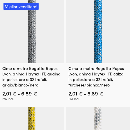
Miglior venditore!
Questo
Questo
Cime a metro Regatta Ropes
Cima a metro Regatta Ropes
prodotto
prodotto
Lyon, anima Haytex HT, guaina
Lyon, anima Haytex HT, calza
ha
ha
in poliestere a 32 trefoli,
in poliestere a 32 trefoli,
più
più
grigio/bianco/nero
turchese/bianco/nero
varianti.
varianti.
Fascia
Fascia
2,01
€
6,89
€
2,01
€
6,89
€
Le
Le
-
-
di
di
opzioni
opzioni
IVA incl.
IVA incl.
prezzo:
prezzo:
possono
possono
da
da
essere
essere
2,01 €
2,01 €
scelte
scelte
a
a
nella
nella
6,89 €
6,89 €
pagina
pagina