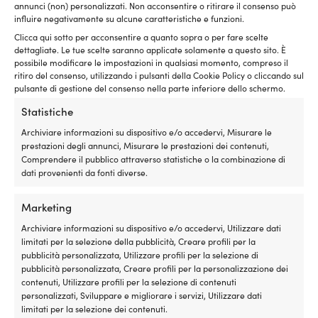
bianco/rosso
annunci (non) personalizzati. Non acconsentire o ritirare il consenso può
Fascia
1,19
€
4,41
€
Le
Le
-
influire negativamente su alcune caratteristiche e funzioni.
Fascia
di
1,19
€
4,41
€
opzioni
opzioni
-
IVA incl.
di
prezzo:
Clicca qui sotto per acconsentire a quanto sopra o per fare scelte
possono
possono
IVA incl.
prezzo:
da
dettagliate. Le tue scelte saranno applicate solamente a questo sito. È
essere
essere
da
1,19 €
possibile modificare le impostazioni in qualsiasi momento, compreso il
scelte
scelte
ritiro del consenso, utilizzando i pulsanti della Cookie Policy o cliccando sul
1,19 €
a
nella
nella
pulsante di gestione del consenso nella parte inferiore dello schermo.
a
4,41 €
pagina
pagina
4,41 €
del
del
Statistiche
prodotto
prodotto
Archiviare informazioni su dispositivo e/o accedervi, Misurare le
prestazioni degli annunci, Misurare le prestazioni dei contenuti,
Comprendere il pubblico attraverso statistiche o la combinazione di
dati provenienti da fonti diverse.
Marketing
Questo
Questo
Cima a metro NOCK Unlimited
Cime al metro Regatta Ropes
Archiviare informazioni su dispositivo e/o accedervi, Utilizzare dati
prodotto
prodotto
Pro, anima UHMWPE 78, calza
Atlanta, anima Dyneema SK78,
limitati per la selezione della pubblicità, Creare profili per la
ha
ha
in poliestere a 32 trefoli,
guaina in poliestere a 32 trefoli,
pubblicità personalizzata, Utilizzare profili per la selezione di
più
più
bianco/rosso
blu marino/rosso
pubblicità personalizzata, Creare profili per la personalizzazione dei
varianti.
varianti.
contenuti, Utilizzare profili per la selezione di contenuti
Fascia
Fascia
2,11
€
5,51
€
4,41
€
10,57
€
Le
Le
-
-
personalizzati, Sviluppare e migliorare i servizi, Utilizzare dati
di
di
opzioni
opzioni
IVA incl.
IVA incl.
limitati per la selezione dei contenuti.
prezzo:
prezzo:
possono
possono