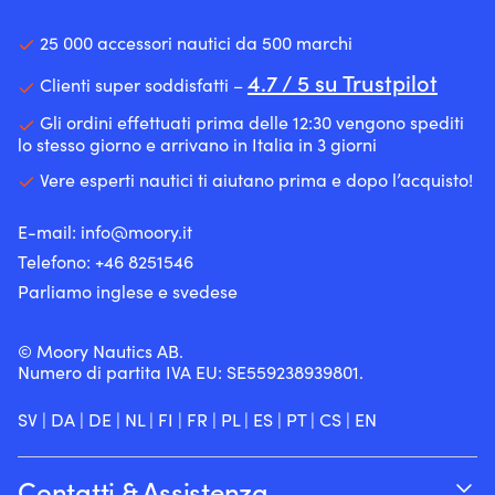
25 000 accessori nautici da 500 marchi
4.7 / 5 su Trustpilot
Clienti super soddisfatti –
Gli ordini effettuati prima delle 12:30 vengono spediti
lo stesso giorno e arrivano in Italia in 3 giorni
Vere esperti nautici ti aiutano prima e dopo l’acquisto!
E-mail:
info@moory.it
Telefono:
+46 8251
546
Parliamo inglese e svedese
© Moory Nautics AB.
Numero di partita IVA EU: SE559238939801.
SV
|
DA
|
DE
|
NL
|
FI
|
FR
|
PL
|
ES
|
PT
|
CS
|
EN
Contatti & Assistenza