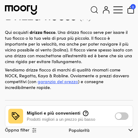
Drizza fiocco
0
Drizza fiocco
(71)
Cerca:
drizza fiocco
Qui acquisti
. Una drizza fiocco serve per issare il
tuo fiocco o la tua vela di prua più piccola. Il fiocco è
importante per la velocità, ma anche per poter navigare il più
vicino possibile al vento (bolina). Il fiocco viene spesso issato con
una drizza con moschettone all’estremità ed è bene che sia una
cima rigida per evitare l’allungamento.
Vendiamo drizze fiocco di marchi di qualità rinomati come
NOCK, Regatta, Kaya & Robline. Ovviamente a prezzi davvero
competitivi (con
garanzia del prezzo
) e consegne
incredibilmente rapide.
Migliori e più convenienti
?
Prodotti migliori a un prezzo più basso
Öppna filter