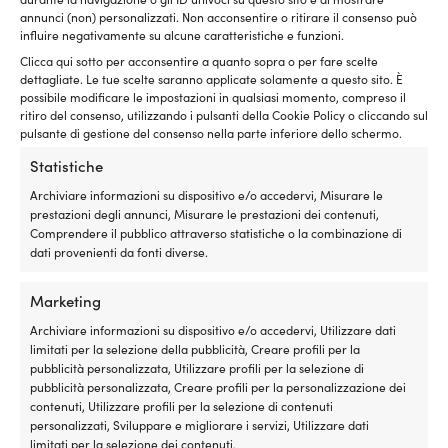
poliestere a 32 trefoli,
bianco/nero
varianti.
varianti.
annunci (non) personalizzati. Non acconsentire o ritirare il consenso può
bianco/rosso
Fascia
1,19
€
4,41
€
Le
Le
-
influire negativamente su alcune caratteristiche e funzioni.
Fascia
di
1,19
€
4,41
€
opzioni
opzioni
-
IVA incl.
Clicca qui sotto per acconsentire a quanto sopra o per fare scelte
di
prezzo:
possono
possono
IVA incl.
dettagliate. Le tue scelte saranno applicate solamente a questo sito. È
prezzo:
da
essere
essere
possibile modificare le impostazioni in qualsiasi momento, compreso il
da
1,19 €
scelte
scelte
ritiro del consenso, utilizzando i pulsanti della Cookie Policy o cliccando sul
1,19 €
a
nella
nella
pulsante di gestione del consenso nella parte inferiore dello schermo.
a
4,41 €
pagina
pagina
4,41 €
Statistiche
del
del
prodotto
prodotto
Archiviare informazioni su dispositivo e/o accedervi, Misurare le
prestazioni degli annunci, Misurare le prestazioni dei contenuti,
Comprendere il pubblico attraverso statistiche o la combinazione di
dati provenienti da fonti diverse.
Marketing
Questo
Questo
Archiviare informazioni su dispositivo e/o accedervi, Utilizzare dati
Cima a metro NOCK Unlimited
Cime al metro Regatta Ropes
prodotto
prodotto
limitati per la selezione della pubblicità, Creare profili per la
Pro, anima UHMWPE 78, calza
Atlanta, anima Dyneema SK78,
ha
ha
pubblicità personalizzata, Utilizzare profili per la selezione di
in poliestere a 32 trefoli,
guaina in poliestere a 32 trefoli,
più
più
pubblicità personalizzata, Creare profili per la personalizzazione dei
bianco/rosso
blu marino/rosso
varianti.
varianti.
contenuti, Utilizzare profili per la selezione di contenuti
Fascia
Fascia
2,11
€
5,51
€
4,41
€
10,57
€
Le
Le
personalizzati, Sviluppare e migliorare i servizi, Utilizzare dati
-
-
di
di
opzioni
opzioni
limitati per la selezione dei contenuti.
IVA incl.
IVA incl.