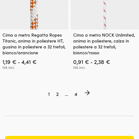
Questo
Questo
Cima a metro Regatta Ropes
Cima a metro NOCK Unlimited,
prodotto
prodotto
Titanic, anima in poliestere HT,
anima in poliestere, calza in
ha
ha
guaina in poliestere a 32 trefoli,
poliestere a 32 trefoli,
più
più
bianco/arancione
bianco/rosso
varianti.
varianti.
Fascia
Fascia
1,19
€
4,41
€
0,91
€
2,38
€
Le
Le
-
-
di
di
opzioni
opzioni
IVA incl.
IVA incl.
prezzo:
prezzo:
possono
possono
da
da
essere
essere
1,19 €
0,91 €
scelte
scelte
a
a
nella
nella
1
2
…
4
4,41 €
2,38 €
pagina
pagina
del
del
prodotto
prodotto