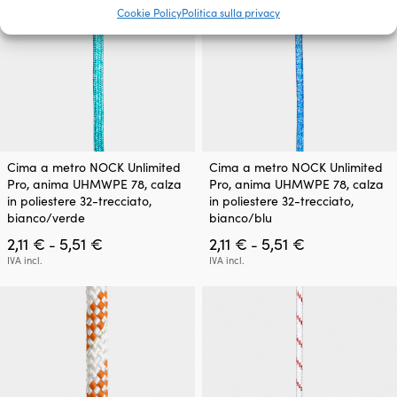
4,41 €
5,51 €
Cookie Policy
Politica sulla privacy
pagina
pagina
del
del
prodotto
prodotto
Questo
Questo
Cima a metro NOCK Unlimited
Cima a metro NOCK Unlimited
prodotto
prodotto
Pro, anima UHMWPE 78, calza
Pro, anima UHMWPE 78, calza
ha
ha
in poliestere 32-trecciato,
in poliestere 32-trecciato,
più
più
bianco/verde
bianco/blu
varianti.
varianti.
Fascia
Fascia
2,11
€
5,51
€
2,11
€
5,51
€
Le
Le
-
-
di
di
opzioni
opzioni
IVA incl.
IVA incl.
prezzo:
prezzo:
possono
possono
da
da
essere
essere
2,11 €
2,11 €
scelte
scelte
a
a
nella
nella
5,51 €
5,51 €
pagina
pagina
del
del
prodotto
prodotto