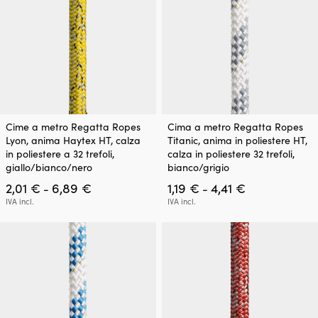
6,89 €
6,89 €
pagina
pagina
del
del
prodotto
prodotto
Questo
Questo
Cime a metro Regatta Ropes
Cima a metro Regatta Ropes
prodotto
prodotto
Lyon, anima Haytex HT, calza
Titanic, anima in poliestere HT,
ha
ha
in poliestere a 32 trefoli,
calza in poliestere 32 trefoli,
più
più
giallo/bianco/nero
bianco/grigio
varianti.
varianti.
Fascia
Fascia
2,01
€
6,89
€
1,19
€
4,41
€
Le
Le
-
-
di
di
opzioni
opzioni
IVA incl.
IVA incl.
prezzo:
prezzo:
possono
possono
da
da
essere
essere
2,01 €
1,19 €
scelte
scelte
a
a
nella
nella
6,89 €
4,41 €
pagina
pagina
del
del
prodotto
prodotto