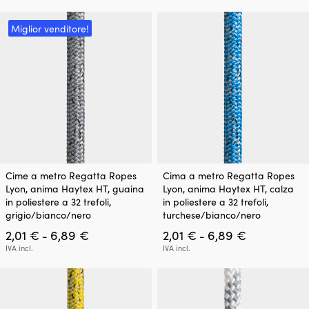
Miglior venditore!
Questo
Questo
Cime a metro Regatta Ropes
Cima a metro Regatta Ropes
prodotto
prodotto
Lyon, anima Haytex HT, guaina
Lyon, anima Haytex HT, calza
ha
ha
in poliestere a 32 trefoli,
in poliestere a 32 trefoli,
più
più
grigio/bianco/nero
turchese/bianco/nero
varianti.
varianti.
Fascia
Fascia
2,01
€
6,89
€
2,01
€
6,89
€
Le
Le
-
-
di
di
opzioni
opzioni
IVA incl.
IVA incl.
prezzo:
prezzo:
possono
possono
da
da
essere
essere
2,01 €
2,01 €
scelte
scelte
a
a
nella
nella