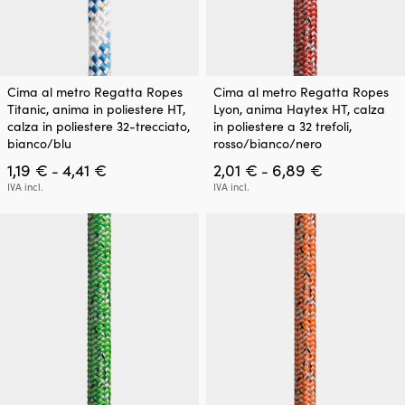
Questo
Questo
Cima al metro Regatta Ropes
Cima al metro Regatta Ropes
prodotto
prodotto
Titanic, anima in poliestere HT,
Lyon, anima Haytex HT, calza
ha
ha
calza in poliestere 32-trecciato,
in poliestere a 32 trefoli,
più
più
bianco/blu
rosso/bianco/nero
varianti.
varianti.
Fascia
Fascia
1,19
€
4,41
€
2,01
€
6,89
€
Le
Le
-
-
di
di
opzioni
opzioni
IVA incl.
IVA incl.
prezzo:
prezzo:
possono
possono
da
da
essere
essere
1,19 €
2,01 €
scelte
scelte
a
a
nella
nella
4,41 €
6,89 €
pagina
pagina
del
del
prodotto
prodotto