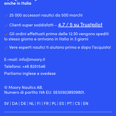
anche in Italia
25 000 accessori nautici da 500 marchi
4.7 / 5 su Trustpilot
Clienti super soddisfatti –
Gli ordini effettuati prima delle 12:30 vengono spediti
lo stesso giorno e arrivano in Italia in 3 giorni
Vere esperti nautici ti aiutano prima e dopo l’acquisto!
E-mail:
info@moory.it
Telefono:
+46 8251
546
Parliamo inglese e svedese
© Moory Nautics AB.
Numero di partita IVA EU: SE559238939801.
SV
|
DA
|
DE
|
NL
|
FI
|
FR
|
PL
|
ES
|
PT
|
CS
|
EN