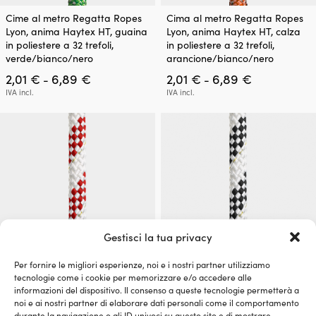
Questo
Questo
Cime al metro Regatta Ropes
Cima al metro Regatta Ropes
prodotto
prodotto
Lyon, anima Haytex HT, guaina
Lyon, anima Haytex HT, calza
ha
ha
in poliestere a 32 trefoli,
in poliestere a 32 trefoli,
più
più
verde/bianco/nero
arancione/bianco/nero
varianti.
varianti.
Fascia
Fascia
2,01
€
6,89
€
2,01
€
6,89
€
Le
Le
-
-
di
di
opzioni
opzioni
IVA incl.
IVA incl.
prezzo:
prezzo:
possono
possono
da
da
essere
essere
2,01 €
2,01 €
scelte
scelte
a
a
nella
nella
6,89 €
6,89 €
pagina
pagina
del
del
prodotto
prodotto
Gestisci la tua privacy
Per fornire le migliori esperienze, noi e i nostri partner utilizziamo
Questo
Questo
tecnologie come i cookie per memorizzare e/o accedere alle
Cime a metraggio Regatta
Cima a metro Regatta Ropes
prodotto
prodotto
informazioni del dispositivo. Il consenso a queste tecnologie permetterà a
Ropes Titanic, anima in
Titanic, anima in poliestere HT,
ha
ha
noi e ai nostri partner di elaborare dati personali come il comportamento
poliestere HT, calza in
calza in poliestere a 32 trefoli,
più
più
durante la navigazione o gli ID univoci su questo sito e di mostrare