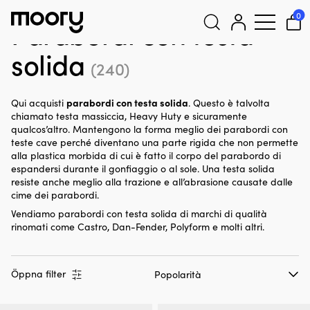
Top solido (migliore)
0
Parabordi con testa
solida
Cerca:
(240)
parabordi con testa solida
Qui acquisti
. Questo è talvolta
chiamato testa massiccia, Heavy Huty e sicuramente
qualcos’altro. Mantengono la forma meglio dei parabordi con
teste cave perché diventano una parte rigida che non permette
alla plastica morbida di cui è fatto il corpo del parabordo di
espandersi durante il gonfiaggio o al sole. Una testa solida
resiste anche meglio alla trazione e all’abrasione causate dalle
cime dei parabordi.
Vendiamo parabordi con testa solida di marchi di qualità
rinomati come Castro, Dan-Fender, Polyform e molti altri.
Öppna filter