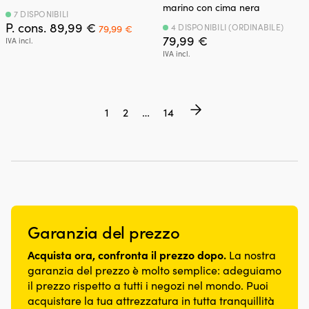
marino con cima nera
7 DISPONIBILI
Il
Il
P. cons.
89,99
€
4 DISPONIBILI (ORDINABILE)
79,99
€
prezzo
prezzo
79,99
€
IVA incl.
originale
attuale
IVA incl.
era:
è:
89,99 €.
79,99 €.
1
2
…
14
Garanzia del prezzo
Acquista ora, confronta il prezzo dopo.
La nostra
garanzia del prezzo è molto semplice: adeguiamo
il prezzo rispetto a tutti i negozi nel mondo. Puoi
acquistare la tua attrezzatura in tutta tranquillità