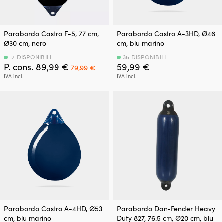
Parabordo Castro F-5, 77 cm,
Parabordo Castro A-3HD, Ø46
Ø30 cm, nero
cm, blu marino
17 DISPONIBILI
36 DISPONIBILI
Il
Il
P. cons.
89,99
€
59,99
€
79,99
€
prezzo
prezzo
IVA incl.
IVA incl.
originale
attuale
era:
è:
89,99 €.
79,99 €.
Parabordo Castro A-4HD, Ø53
Parabordo Dan-Fender Heavy
cm, blu marino
Duty 827, 76.5 cm, Ø20 cm, blu