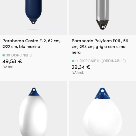
Parabordo Castro F-2, 62 cm,
Parabordo Polyform F01L, 56
Ø22 cm, blu marino
cm, Ø13 cm, grigio con cima
nera
30 DISPONIBILI
49,58
€
17 DISPONIBILI (ORDINABILE)
29,34
€
IVA incl.
IVA incl.