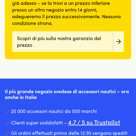
già adesso – se la trovi a un prezzo inferiore
presso un altro negozio entro 14 giorni,
adegueremo il prezzo successivamente. Nessuna
condizione strana.
Scopri di più sulla nostra garanzia del
prezzo
Il più grande negozio svedese di accessori nautici – ora
anche in Italia
25 000 accessori nautici da 500 marchi
4.7 / 5 su Trustpilot
Clienti super soddisfatti –
Gli ordini effettuati prima delle 12:30 vengono spediti