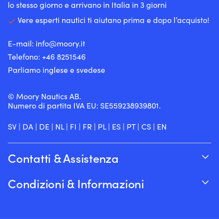
lo stesso giorno e arrivano in Italia in 3 giorni
Vere esperti nautici ti aiutano prima e dopo l’acquisto!
E-mail:
info@moory.it
Telefono:
+46 8251
546
Parliamo inglese e svedese
© Moory Nautics AB.
Numero di partita IVA EU: SE559238939801.
SV
|
DA
|
DE
|
NL
|
FI
|
FR
|
PL
|
ES
|
PT
|
CS
|
EN
Contatti & Assistenza
Traccia il tuo ordine
Condizioni & Informazioni
Su Moory
Garanzia del prezzo
Per telefono 8:00-20:00 (+46 8251546 –