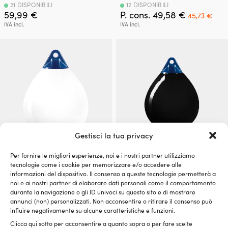
21 DISPONIBILI
12 DISPONIBILI
Il
Il
59,99
€
P. cons.
49,58
€
45,73
€
prezzo
pre
IVA incl.
IVA incl.
originale
attu
era:
è:
49,58 €.
45,7
Gestisci la tua privacy
Per fornire le migliori esperienze, noi e i nostri partner utilizziamo
Parabordo Castro A-4HD, Ø53
Parabordo Castro A-3HD, Ø46
tecnologie come i cookie per memorizzare e/o accedere alle
cm, bianco
cm, nero
informazioni del dispositivo. Il consenso a queste tecnologie permetterà a
noi e ai nostri partner di elaborare dati personali come il comportamento
30 DISPONIBILI
15 DISPONIBILI
Il
Il
durante la navigazione o gli ID univoci su questo sito e di mostrare
P. cons.
89,99
€
59,99
€
79,99
€
annunci (non) personalizzati. Non acconsentire o ritirare il consenso può
prezzo
prezzo
IVA incl.
IVA incl.
influire negativamente su alcune caratteristiche e funzioni.
originale
attuale
era:
è:
Clicca qui sotto per acconsentire a quanto sopra o per fare scelte