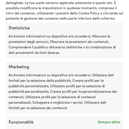
89,99 €.
79,99 €.
dettagliate. Le tue scelte saranno applicate solamente a questo sito. È
possibile modificare le impostazioni in qualsiasi momento, compreso il
ritiro del consenso, utilizzando i pulsanti della Cookie Policy o cliccando sul
pulsante di gestione del consenso nella parte inferiore dello schermo.
Statistiche
Archiviare informazioni su dispositivo e/o accedervi, Misurare le
prestazioni degli annunci, Misurare le prestazioni dei contenuti,
Comprendere il pubblico attraverso statistiche o la combinazione di
dati provenienti da fonti diverse.
Parabordo Castro A-2HD, Ø34
Parabordo Dan-Fender Heavy
Marketing
cm, bianco
Duty 827, 76.5 cm, Ø20 cm,
bianco con cima nera
Archiviare informazioni su dispositivo e/o accedervi, Utilizzare dati
22 DISPONIBILI
limitati per la selezione della pubblicità, Creare profili per la
Il
Il
P. cons.
46,82
€
10 DISPONIBILI (ORDINABILE)
43,78
€
pubblicità personalizzata, Utilizzare profili per la selezione di
prezzo
prezzo
79,99
€
IVA incl.
pubblicità personalizzata, Creare profili per la personalizzazione dei
originale
attuale
IVA incl.
contenuti, Utilizzare profili per la selezione di contenuti
era:
è:
personalizzati, Sviluppare e migliorare i servizi, Utilizzare dati
46,82 €.
43,78 €.
limitati per la selezione dei contenuti.
Funzionalità
Sempre attivo