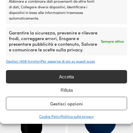
Abbinare e combinare dati provenienti da altre fonti
di dati, Collegare diversi dispositivi, Identificare i
dispositivi in base alle informazioni trasmesse
automaticamente.
Garantire la sicurezza, prevenire e rilevare
frodi, correggere errori, Erogare e
Sempre attivo
Parabordo Castro A-1HD, Ø29
Parabordo Polyform F01L, 56
presentare pubblicità e contenuto, Salvare
cm, bianco
cm, Ø13 cm, bianco con cima
e comunicare le scelte sulla privacy.
nera
40 DISPONIBILI
Gestisci 1408 fornitori
Per saperne di più su questi scopi
31,18
€
8 DISPONIBILI (ORDINABILE)
29,34
€
IVA incl.
IVA incl.
Accetta
Rifiuta
Gestisci opzioni
Cookie Policy
Politica sulla privacy