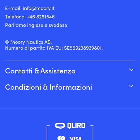
E-mail:
info@moory.it
Telefono:
+46 8251
546
Parliamo inglese e svedese
© Moory Nautics AB.
Numero di partita IVA EU: SE559238939801.
Contatti & Assistenza
Traccia il tuo ordine
Condizioni & Informazioni
Su Moory
Garanzia del prezzo
Per telefono 8:00-20:00 (+46 8251546 –
Spedizione & consegna
Inglese)
Resi e rimborsi
Inviaci un’e-mail a info@moory.it
Termini e Condizioni di Vendita