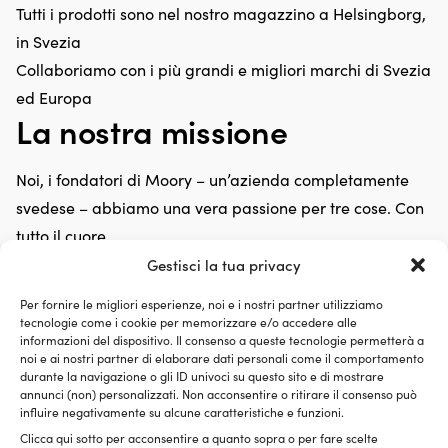
Tutti i prodotti sono nel nostro magazzino a Helsingborg,
in Svezia
Collaboriamo con i più grandi e migliori marchi di Svezia
ed Europa
La nostra missione
Noi, i fondatori di Moory – un’azienda completamente
svedese – abbiamo una vera passione per tre cose. Con
tutto il cuore.
Aiutarti a trovare ciò di cui hai bisogno – affinché la tua
Gestisci la tua privacy
vita in barca sia più semplice
Per fornire le migliori esperienze, noi e i nostri partner utilizziamo
Offrire prodotti di qualità di marchi rinomati – affinché
tecnologie come i cookie per memorizzare e/o accedere alle
informazioni del dispositivo. Il consenso a queste tecnologie permetterà a
la tua vita in barca sia più divertente
noi e ai nostri partner di elaborare dati personali come il comportamento
Offrire consegne incredibilmente rapide e un servizio
durante la navigazione o gli ID univoci su questo sito e di mostrare
annunci (non) personalizzati. Non acconsentire o ritirare il consenso può
straordinario – affinché tu sia più felice
influire negativamente su alcune caratteristiche e funzioni.
Sembra semplice – e dovrebbe davvero esserlo.
Clicca qui sotto per acconsentire a quanto sopra o per fare scelte