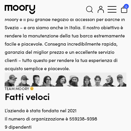
Su Moory
0
Moory è il più grande negozio di accessori per barche in
Cerca:
Svezia – e ora siamo anche in Italia. Il nostro obiettivo è
rendere la manutenzione della tua barca estremamente
facile e piacevole. Consegna incredibilmente rapida,
garanzia del miglior prezzo e un eccellente servizio
clienti – tutto questo per rendere la tua esperienza di
acquisto semplice e piacevole.
TEAM MOORY
Fatti veloci
L’azienda è stata fondata nel 2021
Il numero di organizzazione è 559238-9398
9 dipendenti