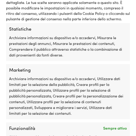
dettagliate. Le tue scelte saranno applicate solamente a questo sito. È
Purtroppo, il mercato degli accessori per barche è un po’
possibile modificare le impostazioni in qualsiasi momento, compreso il
una giungla ed è spesso difficile trovare i giusti consigli,
ritiro del consenso, utilizzando i pulsanti della Cookie Policy o cliccando sul
pulsante di gestione del consenso nella parte inferiore dello schermo.
le giuste informazioni e la giusta conoscenza per
ottenere l’equipaggiamento giusto al momento giusto.
Statistiche
Noi vogliamo cambiare questo.
Archiviare informazioni su dispositivo e/o accedervi, Misurare le
prestazioni degli annunci, Misurare le prestazioni dei contenuti,
Comprendere il pubblico attraverso statistiche o la combinazione di
dati provenienti da fonti diverse.
Marketing
Archiviare informazioni su dispositivo e/o accedervi, Utilizzare dati
Garanzia del prezzo
limitati per la selezione della pubblicità, Creare profili per la
pubblicità personalizzata, Utilizzare profili per la selezione di
Acquista ora, confronta il prezzo dopo.
La nostra
pubblicità personalizzata, Creare profili per la personalizzazione dei
garanzia del prezzo è molto semplice: adeguiamo
contenuti, Utilizzare profili per la selezione di contenuti
il prezzo rispetto a tutti i negozi nel mondo. Puoi
personalizzati, Sviluppare e migliorare i servizi, Utilizzare dati
acquistare la tua attrezzatura in tutta tranquillità
limitati per la selezione dei contenuti.
già adesso – se la trovi a un prezzo inferiore
presso un altro negozio entro 14 giorni,
Funzionalità
Sempre attivo
adegueremo il prezzo successivamente. Nessuna