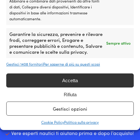
Abbinare e combinare dati provenienti da altre fonti
condizione strana.
di dati, Collegare diversi dispositivi, Identificare i
dispositivi in base alle informazioni trasmesse
Scopri di più sulla nostra garanzia del
automaticamente.
prezzo
Garantire la sicurezza, prevenire e rilevare
frodi, correggere errori, Erogare e
Sempre attivo
presentare pubblicità e contenuto, Salvare
e comunicare le scelte sulla privacy.
Gestisci 1408 fornitori
Per saperne di più su questi scopi
Il più grande negozio svedese di accessori nautici – ora
anche in Italia
Accetta
25 000 accessori nautici da 500 marchi
Rifiuta
4.7 / 5 su Trustpilot
Clienti super soddisfatti –
Gestisci opzioni
Gli ordini effettuati prima delle 12:30 vengono spediti
Cookie Policy
Politica sulla privacy
lo stesso giorno e arrivano in Italia in 3 giorni
Vere esperti nautici ti aiutano prima e dopo l’acquisto!