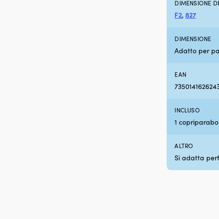
DIMENSIONE D
F2
,
827
DIMENSIONE
Adatto per p
EAN
735014162624
INCLUSO
1 copriparab
ALTRO
Si adatta per