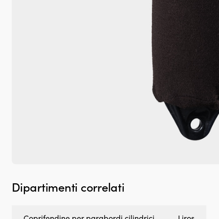
Dipartimenti correlati
Coprifendine per parabordi cilindrici
Liros