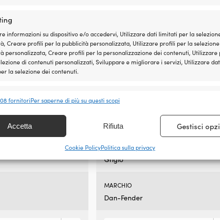
ting
DIMENSIONE
re informazioni su dispositivo e/o accedervi, Utilizzare dati limitati per la selezion
rabordo 76,5 cm x Ø20
Adatto per parabordo 76,5 cm x Ø2
à, Creare profili per la pubblicità personalizzata, Utilizzare profili per la selezione
cm
tà personalizzata, Creare profili per la personalizzazione dei contenuti, Utilizzare p
elezione di contenuti personalizzati, Sviluppare e migliorare i servizi, Utilizzare dat
ALTRO
 per la selezione dei contenuti.
ettamente al 827
Si adatta perfettamente al 827
nalità
Sempr
408 fornitori
Per saperne di più su questi scopi
INCLUSO
 e combinare dati provenienti da altre fonti di dati, Collegare diversi
vi, Identificare i dispositivi in base alle informazioni trasmesse
do
1 copriparabordo
Gestisci opz
Accetta
Rifiuta
icamente.
COLORE
Cookie Policy
Politica sulla privacy
ire la sicurezza, prevenire e rilevare frodi, correggere
Grigio
, Erogare e presentare pubblicità e contenuto, Salvare e
Sempr
care le scelte sulla privacy.
MARCHIO
Dan-Fender