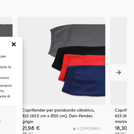
del
bar
all
su
pos
e
sit
di
em
Att
 per
rap
e
–
ante la
fis
co
nzioni.
occ
e
 saranno
to,
”bo
ante di
a
duf
in
,
Coprifender per parabordo cilindrico,
Coprifend
leg
822 (63.5 cm x Ø20 cm), Dan-Fender,
623 (64.5
Per
,
grigio
marino
gra
21,98
€
18,30
€
IBILI
5 DISPONIBILI
seg
IVA incl.
IVA incl.