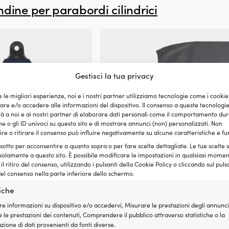
ndine per parabordi cilindrici
Gestisci la tua privacy
e le migliori esperienze, noi e i nostri partner utilizziamo tecnologie come i cookie
e e/o accedere alle informazioni del dispositivo. Il consenso a queste tecnologi
 a noi e ai nostri partner di elaborare dati personali come il comportamento dur
e o gli ID univoci su questo sito e di mostrare annunci (non) personalizzati. Non
re o ritirare il consenso può influire negativamente su alcune caratteristiche e fu
 sotto per acconsentire a quanto sopra o per fare scelte dettagliate. Le tue scelte
solamente a questo sito. È possibile modificare le impostazioni in qualsiasi momen
l ritiro del consenso, utilizzando i pulsanti della Cookie Policy o cliccando sul puls
el consenso nella parte inferiore dello schermo.
r parabordo cilindrico,
Coprifender per parabordo cilindrico
tiche
 Ø20 cm), Dan-Fender, blu
827 (76.5 cm x Ø20 cm), Dan-Fender,
re informazioni su dispositivo e/o accedervi, Misurare le prestazioni degli annunci
grigio
 le prestazioni dei contenuti, Comprendere il pubblico attraverso statistiche o la
21,98
€
17 DISPONIBILI
25 DISPON
ione di dati provenienti da fonti diverse.
IVA incl.