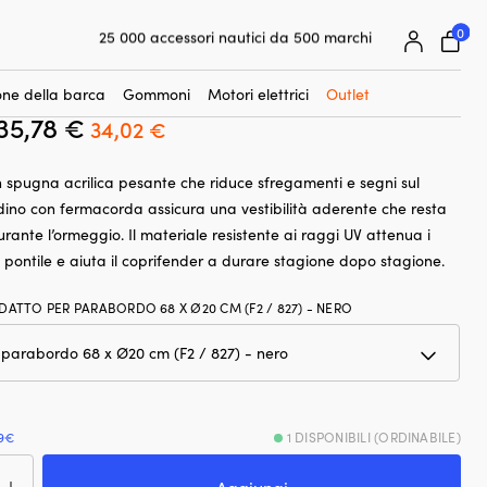
☓
 cm), Liros, nero
0
25 000 accessori nautici da 500 marchi
der per parabordo cilindrico, F2 / 827
Garanzia prezzo super facile
0 cm), Liros, nero
Clienti super soddisfatti – 4,7/5 su Trustpilot
ne della barca
Gommoni
Motori elettrici
Outlet
35,78
€
Il
Il
34,02
€
prezzo
prezzo
n spugna acrilica pesante che riduce sfregamenti e segni sul
originale
attuale
rdino con fermacorda assicura una vestibilità aderente che resta
era:
è:
urante l’ormeggio. Il materiale resistente ai raggi UV attenua i
35,78 €.
34,02 €.
 il pontile e aiuta il coprifender a durare stagione dopo stagione.
DATTO PER PARABORDO 68 X Ø20 CM (F2 / 827) - NERO
9€
1 DISPONIBILI (ORDINABILE)
rifender