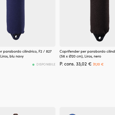
Coprifender
r parabordo cilindrico, F2 / 827
Coprifender per parabordo cilindr
in
Liros, blu navy
(56 x Ø20 cm), Liros, nero
spugna
Det
Det
33,02
€
acrilica
31,10
€
DISPONIBILE
ursprunglig
nuvar
pesante
priset
priset
che
var:
är:
riduce
33,02 €.
31,10 
sfregamenti
e
segni
sul
gelcoat.
Il
cordino