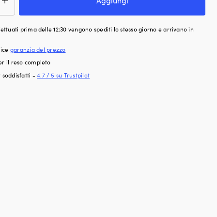
Aggiungi
abordo
ndrico,
ffettuati prima delle 12:30 vengono spediti lo stesso giorno e arrivano in
lice
garanzia del prezzo
er il reso completo
 soddisfatti -
4.7 / 5 su Trustpilot
,
s,
o
tità