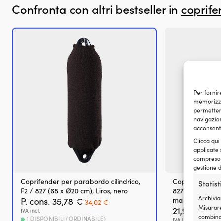
fino
Confronta con altri bestseller in
coprife
a
un
anno
durante
il
rimessaggio
e
contrasta
il
Per fornir
battito
memorizzar
in
permetterà
testa
navigazion
e
acconsenti
la
preaccensione.
Clicca qui
Offre
applicate 
compreso i
una
gestione d
migliore
risposta
Coprifender per parabordo cilindrico,
Coprifender pe
Statis
dell’acceleratore
F2 / 827 (68 x Ø20 cm), Liros, nero
827 (76.5 cm x
e
Archivia
Il
Il
P. cons.
35,78
€
marino
34,02
€
riduce
Misurare
prezzo
prezzo
21,98
€
IVA incl.
l’usura
combinaz
originale
attuale
1 DISPONIBILI (ORDINABILE)
IVA incl.