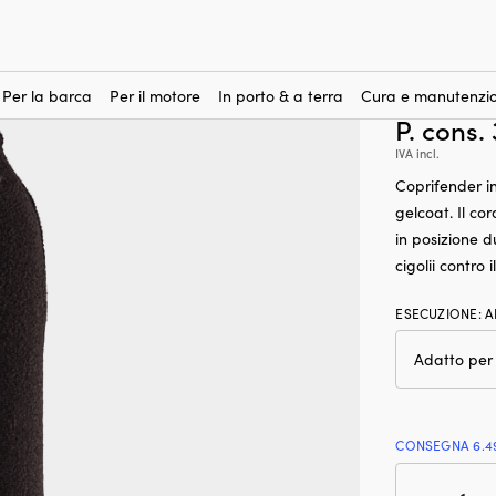
otrebbero interessare
i cilindrici
-
Coprifender per parabordo cilindrico, F2 / 827 (68 x Ø20
Coprifen
(2)
(68 x Ø2
Per la barca
Per il motore
In porto & a terra
Cura e manutenzio
P. cons.
IVA incl.
Coprifender i
gelcoat. Il co
in posizione d
cigolii contro
ESECUZIONE
:
A
CONSEGNA 6.4
Cop
per