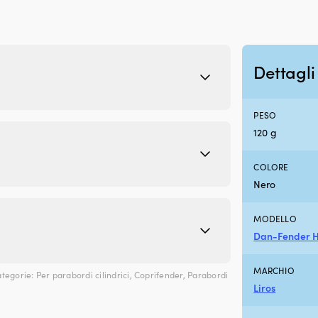
Dettagli
PESO
120 g
COLORE
Nero
MODELLO
Dan-Fender H
MARCHIO
tegorie:
Per parabordi cilindrici
,
Coprifender
,
Parabordi
Liros