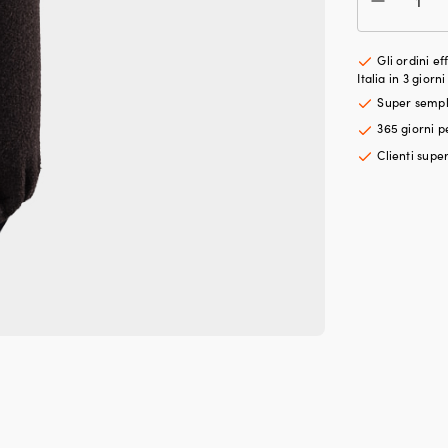
par
cili
F2
Gli ordini e
/
Italia in 3 giorni
827
Super semp
(68
365 giorni p
x
Ø20
Clienti super
cm)
Liro
ner
quan