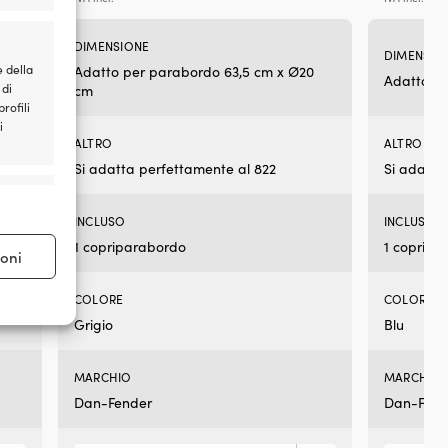
dur
le
cer
DIMENSIONE
DIMENSIO
le
e della
0
Adatto per parabordo 63,5 cm x Ø20
Adatto pe
ba
 di
cm
so
rofili
col
i
tra
ALTRO
ALTRO
lor
Si adatta perfettamente al 822
Si adatta
Ba
e attivo
cod
co
INCLUSO
INCLUSO
nu
1 copriparabordo
1 copripa
–
ioni
per
gra
COLORE
COLORE
seg
Grigio
Blu
e attivo
Ba
cod
co
MARCHIO
MARCHIO
let
Dan-Fender
Dan-Fend
–
per
pic