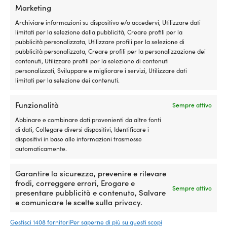
Coprifender per parabordo sferico, B50
Coprifender per p
Marketing
campeggio
(57 x Ø40.5 cm), Dan-Fender, blu navy
NB40 (37 x Ø40 c
o
marino
4 DISPONIBILI
Archiviare informazioni su dispositivo e/o accedervi, Utilizzare dati
in
46,82
€
4 DISPONIBILI
limitati per la selezione della pubblicità, Creare profili per la
escursione.
22,90
€
IVA incl.
pubblicità personalizzata, Utilizzare profili per la selezione di
La
IVA incl.
pubblicità personalizzata, Creare profili per la personalizzazione dei
struttura
contenuti, Utilizzare profili per la selezione di contenuti
isolante
personalizzati, Sviluppare e migliorare i servizi, Utilizzare dati
DIMENSIONE
DIMENSIONE
aiuta
limitati per la selezione dei contenuti.
a
Adatto per parabordo sferico 57 x
Adatto per para
mantenere
Ø40.5 cm
Ø40 cm
Funzionalità
il
Sempre attivo
contenuto
Abbinare e combinare dati provenienti da altre fonti
al
ALTRO
di dati, Collegare diversi dispositivi, Identificare i
ALTRO
fresco,
Si adatta perfe
dispositivi in base alle informazioni trasmesse
soprattutto
Si adatta perfettamente al B50
automaticamente.
NB40
quando
la
borsa
Garantire la sicurezza, prevenire e rilevare
COLORE
COLORE
viene
frodi, correggere errori, Erogare e
Sempre attivo
Blu
Blu
utilizzata
presentare pubblicità e contenuto, Salvare
insieme
e comunicare le scelte sulla privacy.
agli
MARCHIO
MARCHIO
accumulatori
Gestisci 1408 fornitori
Per saperne di più su questi scopi