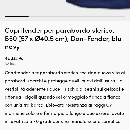
1
2
3
4
5
Borsa
Pr
Borsa frigo morbida / cestino da picnic pieghevole Moory
P
Coprifender per parabordo sferico,
frigo
bl
Picnic, con telaio in alluminio, tessuto in poliestere 500D, 23.5
a
morbida
m
B50 (57 x Ø40.5 cm), Dan-Fender, blu
litri
con
pe
navy
23,5
te
DISPONIBILE
18,30
€
litri
c
di
46,82
€
fu
spazio
in
IVA incl.
per
c
Coprifender per parabordo sferico che ridà nuova vita ai
cibo
p
e
pe
parabordi sporchi e protegge quelli nuovi dall’usura. La
bevande.
ve
vestibilità aderente riduce il rischio di segni sul gelcoat e
Si
e
ripiega
c
attenua i cigolii quando sei ormeggiato fianco a fianco
fino
d
con un’altra barca. L’elevata resistenza ai raggi UV
a
st
raggiungere
e
mantiene colore e forma più a lungo e può essere lavato
dimensioni
da
in lavatrice a 40 gradi per una manutenzione semplice.
compatte
Fa
e
d