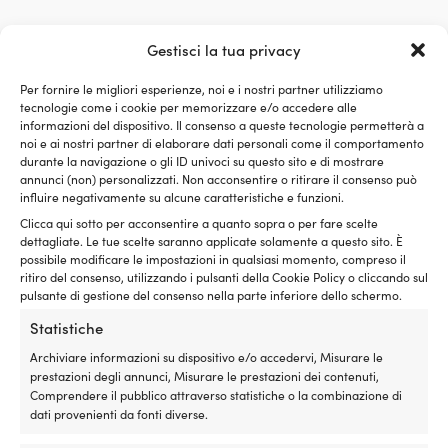
e
un
cestino
Gestisci la tua privacy
Confronta con altri bestseller in
da
picnic
Per fornire le migliori esperienze, noi e i nostri partner utilizziamo
copriparabordi per parabordi sferici
pieghevole
tecnologie come i cookie per memorizzare e/o accedere alle
per
informazioni del dispositivo. Il consenso a queste tecnologie permetterà a
chi
noi e ai nostri partner di elaborare dati personali come il comportamento
desidera
durante la navigazione o gli ID univoci su questo sito e di mostrare
portare
annunci (non) personalizzati. Non acconsentire o ritirare il consenso può
influire negativamente su alcune caratteristiche e funzioni.
con
sé
Clicca qui sotto per acconsentire a quanto sopra o per fare scelte
cibo
dettagliate. Le tue scelte saranno applicate solamente a questo sito. È
e
possibile modificare le impostazioni in qualsiasi momento, compreso il
bevande
ritiro del consenso, utilizzando i pulsanti della Cookie Policy o cliccando sul
freschi
pulsante di gestione del consenso nella parte inferiore dello schermo.
durante
Statistiche
la
gita
Archiviare informazioni su dispositivo e/o accedervi, Misurare le
in
prestazioni degli annunci, Misurare le prestazioni dei contenuti,
barca,
Comprendere il pubblico attraverso statistiche o la combinazione di
in
dati provenienti da fonti diverse.
spiaggia,
in