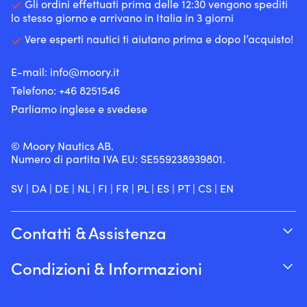
sferici
sferici
più
a
Gli ordini effettuati prima delle 12:30 vengono spediti
perdite
per
e
e
a
lungo
lo stesso giorno e arrivano in Italia in 3 giorni
Protegge
le
protegge
protegge
lungo
al
la
perdite
Vere esperti nautici ti aiutano prima e dopo l’acquisto!
i
quelli
al
sole
barca
Protegge
nuovi
nuovi
sole
e
da
la
dallo
dallo
e
il
E-mail:
info@moory.it
graffi
barca
sporco.
sporco.
il
coprifender
&
da
Telefono:
+46 8251
546
Riduce
Riduce
coprifender
può
urti
abrasioni
l’attrito
l'attrito
può
essere
Parliamo inglese e svedese
|
e
contro
contro
essere
lavato
https://youtu.be/2N5EXCMVOFk
urti
scafo,
scafo,
lavato
a
https://youtu.be/Gzrvs6OSt3k
|
pontile
pontile
© Moory Nautics AB.
a
40
https://youtu.be/2N5EXCMV
o
o
Numero di partita IVA EU: SE559238939801.
40
°C
https://youtu.be/Gzrvs6OSt3k
barca
imbarcazione
°C
per
adiacente.
adiacente.
per
una
SV
|
DA
|
DE
|
NL
|
FI
|
FR
|
PL
|
ES
|
PT
|
CS
|
EN
La
La
una
facile
vestibilità
vestibilità
facile
manutenzione.
aderente
aderente
manutenzione.
|
Contatti & Assistenza
offre
offre
|
L'acrilico
una
una
L’acrilico
morbido
Traccia il tuo ordine
protezione
protezione
morbido
protegge
Condizioni & Informazioni
elegante
elegante
protegge
il
Su Moory
e
e
il
gelcoat
Garanzia del prezzo
stabile.
stabile.
gelcoat
dai