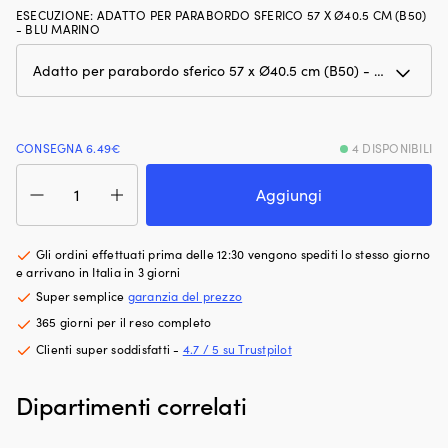
fa
m
ESECUZIONE
:
ADATTO PER PARABORDO SFERICO 57 X Ø40.5 CM (B50)
- BLU MARINO
risparmiare
c
spazio
il
in
ro
barca
ve
o
e
in
i
auto.
bo
CONSEGNA 6.49€
4 DISPONIBILI
Il
a
Coprifender
tessuto
pr
per
Aggiungi
idrorepellente
in
parabordo
e
ac
sferico,
il
in
B50
Gli ordini effettuati prima delle 12:30 vengono spediti lo stesso giorno
telaio
Ci
(57
e arrivano in Italia in 3 giorni
in
c
x
Super semplice
garanzia del prezzo
alluminio
ve
Ø40.5
la
c
365 giorni per il reso completo
cm),
rendono
p
Dan-
Clienti super soddisfatti -
4.7 / 5 su Trustpilot
leggera,
at
Fender,
stabile
il
blu
e
ga
Dipartimenti correlati
navy
facile
de
quantità
da
te