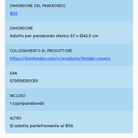
e
L
DIMENSIONE DEL PARABORDO
in
3
spiaggia.
m
B50
La
e
portata
di
DIMENSIONE
massima
6
Adatto per parabordo sferico 57 x Ø40.5 cm
di
m
25
|
kilogram
COLLEGAMENTO AL PRODUTTORE
rende
https://danfender.com/c/products/fender-covers
la
borsa
pratica
EAN
anche
5705563511301
a
pieno
carico.
INCLUSO
Moory
1 copriparabordo
Picnic
è
una
ALTRO
borsa
Si adatta perfettamente al B50
frigo
morbida