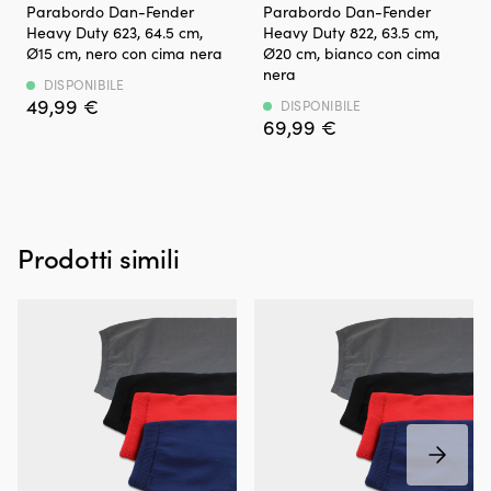
Parabordo
Parabordo
Parabordo Dan-Fender
Parabordo Dan-Fender
di
cilindrico
cilindrico
Heavy Duty 623, 64.5 cm,
Heavy Duty 822, 63.5 cm,
600
–
–
Ø15 cm, nero con cima nera
Ø20 cm, bianco con cima
gram
robusto
robusto
nera
rende
&
e
DISPONIBILE
la
49,99
€
resistente
resistente
DISPONIBILE
borsa
69,99
€
Sistema
Sistema
facile
di
di
da
valvole
valvole
trasportare.
di
di
Il
alta
alta
telaio
qualità
qualità
in
–
Prodotti simili
–
alluminio
per
per
fornisce
un
un
stabilità
facile
facile
durante
gonfiaggio
gonfiaggio
l'uso,
&
e
mentre
buona
una
il
tenuta
buona
poliestere
dell’aria
tenuta
500D
Occhielli
dell’aria
offre
per
Occhielli
un
corde
per