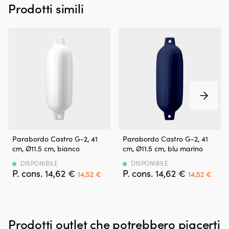
Prodotti simili
bottiglia
per
circa
60
litri
di
benzina
può
stabilizzare/conservare
il
carburante
fino
a
un
Parabordo
Parabordo
Parabordo Castro G-2, 41
Parabordo Castro G-2, 41
anno,
cilindrico
cilindrico
cm, Ø11.5 cm, bianco
cm, Ø11.5 cm, blu marino
rendendolo
–
–
pratico
robusto
robusto
DISPONIBILE
DISPONIBILE
ad
Det
Det
Det
Det
14,62
€
14,62
€
&
&
14,52
€
14,52
€
esempio
ursprungliga
nuvarande
ursprungli
nuv
resistente
resistente
in
priset
priset
priset
prise
Doppie
Doppie
caso
var:
är:
var:
är:
asole
asole
di
14,62 €.
14,52 €.
14,62 €.
14,5
per
per
alaggio
Prodotti outlet che potrebbero piacerti
cime
cime