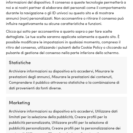
informazioni del dispositivo. Il consenso a queste tecnologie permetterà a
CIRCONFERENZA DEL PARABORDO
lubrifica
E
noi e ai nostri partner di elaborare dati personali come il comportamento
l’intero
4
36 cm
durante la navigazione o gli ID univoci su questo sito e di mostrare
sistema
ba
annunci (non) personalizzati. Non acconsentire o ritirare il consenso può
di
e
influire negativamente su alcune caratteristiche e funzioni.
COLLEGAMENTO AL PRODUTTORE
alimentazione.
1
Clicca qui sotto per acconsentire a quanto sopra o per fare scelte
Quando
E
https://www.ipcastro.com/en/g-serie
dettagliate. Le tue scelte saranno applicate solamente a questo sito. È
si
36
possibile modificare le impostazioni in qualsiasi momento, compreso il
accumulano
ba
ritiro del consenso, utilizzando i pulsanti della Cookie Policy o cliccando sul
LUNGHEZZA DEL PARABORDO
depositi
|
pulsante di gestione del consenso nella parte inferiore dello schermo.
41 cm
nel
h
serbatoio,
Statistiche
nelle
EAN
Archiviare informazioni su dispositivo e/o accedervi, Misurare le
tubazioni,
7350141627295
prestazioni degli annunci, Misurare le prestazioni dei contenuti,
nei
Comprendere il pubblico attraverso statistiche o la combinazione di
carburatori
dati provenienti da fonti diverse.
o
DIAMETRO DELL'OCCHIO
negli
Ø12.5 mm
iniettori,
Marketing
si
Archiviare informazioni su dispositivo e/o accedervi, Utilizzare dati
possono
TIPO DI VALVOLA
limitati per la selezione della pubblicità, Creare profili per la
verificare
Senza valvola di non ritorno
pubblicità personalizzata, Utilizzare profili per la selezione di
difficoltà
pubblicità personalizzata, Creare profili per la personalizzazione dei
di