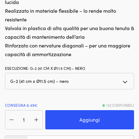
lucida
Stabilizza
da
Realizzato in materiale flessibile – lo rende molto
la
e
benzina
s
resistente
fino
de
Valvola in plastica di alta qualità per una buona tenuta &
a
ba
un
al
capacità di mantenimento dell’aria
anno
s
Rinforzato con nervature diagonali – per una maggiore
durante
po
il
e
capacità di ammortizzazione
rimessaggio
si
e
di
ESECUZIONE
:
G-2 (41 CM X Ø11.5 CM) - NERO
contrasta
e
il
At
battito
ra
in
–
testa
fi
e
c
la
oc
CONSEGNA 6.49€
122 DISPONIBILI
preaccensione.
e
Parabordo
Offre
”b
Castro
Aggiungi
una
a
G-
migliore
du
2,
risposta
in
41