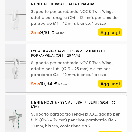
dell’acceleratore
le
cm,
NIENTE NODIFISSALO ALLA DRAGLIA!
e
Pe
Ø11.5
Supporto per parabordo NOCK Twin Wing,
riduce
gr
cm,
adatto per draglia (Ø4 - 12 mm), per cime del
l’usura
se
nero
parabordo Ø4 - 12 mm, bianco, 1 pezzo
nel
du
quantità
sistema
le
9,10
Solo
€
Aggiungi
IVA incl.
di
ce
alimentazione.
le
|
ba
EVITA DI ANNODARE E FISSA AL PULPITO DI
Pulisce
so
POPPA/PRUA! (Ø19 - 25 MM)
l’intero
co
Supporto per parabordo NOCK Twin Wing,
sistema
tr
adatto per tubi (Ø19 - 25 mm) e cime per
di
lo
alimentazione
Ba
parabordo Ø4 - 12 mm, bianco, 1 pezzo
per
co
10,94
Solo
€
Aggiungi
IVA incl.
un
c
funzionamento
nu
più
–
regolare
pe
NIENTE NODI & FISSA AL PUSH-/PULPIT! (Ø26 - 32
MM)
e
gr
avviamenti
se
Supporto parabordo Fend-Fix XXL, adatto per
più
Ba
tubi (Ø26 - 32 mm) per cime parabordo Ø4 -
rapidi
co
10 mm, bianco, confezione da 2
Lubrifica
c