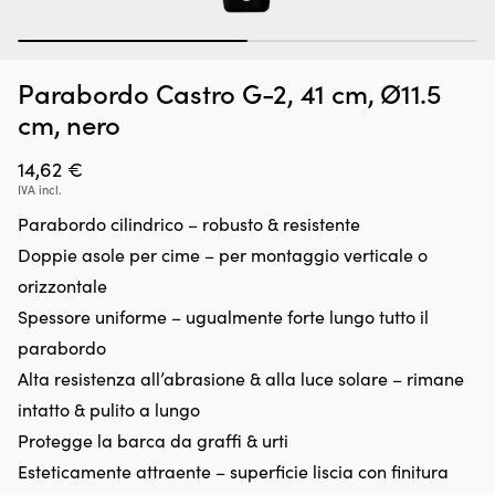
1
2
Parabordo Castro G-2, 41 cm, Ø11.5
Additivo
Se
Additivo per benzina Red Line SI-1, 443 ml
B
per
di
cm, nero
E
benzina
ba
DISPONIBILE
26,58
€
che
in
14,62
€
pulisce
c
IVA incl.
e
4
lubrifica
ba
Parabordo cilindrico – robusto & resistente
l’intero
Ad
Doppie asole per cime – per montaggio verticale o
sistema
pe
di
b
orizzontale
alimentazione
fi
Spessore uniforme – ugualmente forte lungo tutto il
per
a
un
4
parabordo
funzionamento
pi
Alta resistenza all’abrasione & alla luce solare – rimane
più
(1
regolare
me
intatto & pulito a lungo
e
Ut
Protegge la barca da graffi & urti
avviamenti
pe
più
Esteticamente attraente – superficie liscia con finitura
in
rapidi.
tu