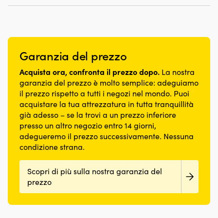
problemi
–
–
montaggio
in
L’additivo
rimane
rimane
verticale
PVC
contrasta
intatto
intatto
o
resistente
esitazioni
&
&
orizzontale
–
e
pulito
pulito
Spessore
dura
strattonamenti
a
a
Garanzia del prezzo
uniforme
nel
in
lungo
lungo
delle
tempo
accelerazione,
Protegge
Protegge
Acquista ora, confronta il prezzo dopo.
La nostra
pareti
Occhiello
oltre
la
la
–
rinforzato
garanzia del prezzo è molto semplice: adeguiamo
a
barca
barca
ugualmente
–
il prezzo rispetto a tutti i negozi nel mondo. Puoi
contrastare
da
da
resistente
garantisce
acquistare la tua attrezzatura in tutta tranquillità
il
graffi
graffi
lungo
un’elevata
già adesso – se la trovi a un prezzo inferiore
battito
&
&
tutto
resistenza
in
presso un altro negozio entro 14 giorni,
urti
urti
il
alla
testa
Esteticamente
Esteticamente
adegueremo il prezzo successivamente. Nessuna
parabordo
rottura
e
attraente
attraente
Alta
condizione strana.
Resiste
la
–
–
resistenza
a
preaccensione.
superficie
superficie
all’abrasione
temperature
Contribuisce
Scopri di più sulla nostra garanzia del
liscia
liscia
e
tra
inoltre
con
prezzo
con
alla
-30
a
finitura
finitura
luce
–
gas
lucida
lucida
solare
+50°C
di
Realizzato
Realizzato
–
–
scarico