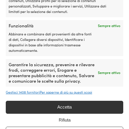
contenuti, Utilizzare profili per la selezione di contenuti
avviamento,
LIVELLO DI QUALITÀ
personalizzati, Sviluppare e migliorare i servizi, Utilizzare dati
funzionamento
Standard
limitati per la selezione dei contenuti.
irregolare
e
POSSIBILITÀ DI SOSPENSIONE
maggiore
Funzionalità
Sempre attivo
consumo
Verticale & orizzontale (2 occhielli)
Abbinare e combinare dati provenienti da altre fonti
di
di dati, Collegare diversi dispositivi, Identificare i
carburante.
dispositivi in base alle informazioni trasmesse
SI-
automaticamente.
1
scioglie
Confronta con altri bestseller in
i
Garantire la sicurezza, prevenire e rilevare
depositi
parabordi cilindrici (parabordi classici
frodi, correggere errori, Erogare e
e
Sempre attivo
presentare pubblicità e contenuto, Salvare
per barche)
aiuta
e comunicare le scelte sulla privacy.
il
motore
Gestisci 1408 fornitori
Per saperne di più su questi scopi
a
funzionare
in
Accetta
modo
più
Rifiuta
regolare,
con