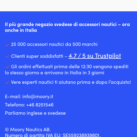
in
in
rimane
che
più
materiale
materiale
integro
cosa
puliti,
flessibile
flessibile
e
“POLYMATIQ”
riduce
–
–
pulito
–
la
lo
Il più grande negozio svedese di accessori nautici – ora
lo
a
tecnica
quantità
rende
anche in Italia
rende
lungo
di
di
molto
molto
Protegge
produzione
particolato
resistente
resistente
la
per
25 000 accessori nautici da 500 marchi
allo
Valvola
Valvola
barca
la
scarico
in
in
da
massima
4.7 / 5 su Trustpilot
Clienti super soddisfatti –
e
plastica
plastica
graffi
qualità
può
di
di
e
Tutto
Gli ordini effettuati prima delle 12:30 vengono spediti
abbassare
alta
alta
urti
blu
lo stesso giorno e arrivano in Italia in 3 giorni
il
qualità
qualità
Esteticamente
–
consumo
Vere esperti nautici ti aiutano prima e dopo l’acquisto!
per
per
attraente
design
di
una
una
–
elegante
carburante.
buona
buona
superficie
Protegge
E-mail:
info@moory.it
Inoltre
tenuta
tenuta
liscia
la
aiuta
Telefono:
+46 8251
546
&
&
con
barca
a
capacità
capacità
finitura
da
Parliamo inglese e svedese
rimuovere
di
di
lucida
graffi
l’acqua
mantenimento
mantenere
Realizzato
&
e
dell’aria
l’aria
© Moory Nautics AB.
in
urti
a
Rinforzato
Rinforzato
Numero di partita IVA EU: SE559238939801.
materiale
–