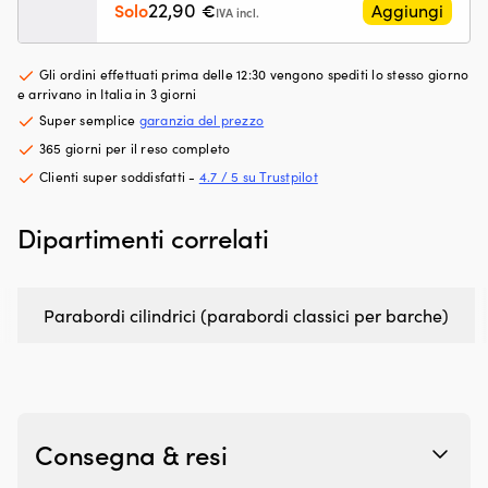
22,90
Solo
€
Aggiungi
le
le
IVA incl.
parti
–
meccaniche
pe
Gli ordini effettuati prima delle 12:30 vengono spediti lo stesso giorno
e
pi
e arrivano in Italia in 3 giorni
riduce
se
l’usura
10
Super semplice
garanzia del prezzo
nel
po
365 giorni per il reso completo
sistema
te
Clienti super soddisfatti -
4.7 / 5 su Trustpilot
di
(t
alimentazione
ba
Contrasta
12
Dipartimenti correlati
il
g
battito
Di
in
pe
testa
ba
Parabordi cilindrici (parabordi classici per barche)
e
re
la
30
preaccensione
c
per
di
un
al
funzionamento
x
Consegna & resi
del
42
motore
c