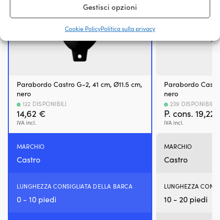
Gestisci opzioni
una
combustione
più
Cookie Policy
Politica sulla privacy
pulita
e
una
migliore
risposta
in
Parabordo Castro G-2, 41 cm, Ø11.5 cm,
Parabordo Castro
accelerazione.
nero
nero
Per
122 DISPONIBILI
239 DISPONIBILI
barca,
14,62
€
P. cons.
19,22
moto
IVA incl.
IVA incl.
d’acqua
e
altri
MARCHIO
MARCHIO
motori
Castro
Castro
a
benzina
In
LUNGHEZZA CONSIGLIATA DELLA BARCA
LUNGHEZZA CONSI
ambiente
0 - 10 piedi
10 - 20 piedi
marino
il