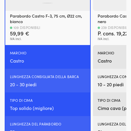
sistema
di
alimentazione
Parabordo Castro F-3, 75 cm, Ø22 cm,
Parabordo Castro
è
bianco
nero
spesso
109 DISPONIBILI
239 DISPONIBILI
particolarmente
59,99
€
P. cons.
19,22
esposto,
IVA incl.
IVA incl.
soprattutto
quando
l’imbarcazione
MARCHIO
MARCHIO
resta
Castro
Castro
ferma
per
lunghi
LUNGHEZZA CONSIGLIATA DELLA BARCA
LUNGHEZZA CONSI
periodi.
20 - 30 piedi
10 - 20 piedi
SI-
1
funziona
TIPO DI CIMA
TIPO DI CIMA
anche
come
Top solido (migliore)
Cima cava (più
stabilizzatore
per
benzina:
LUNGHEZZA DEL PARABORDO
LUNGHEZZA DEL 
una