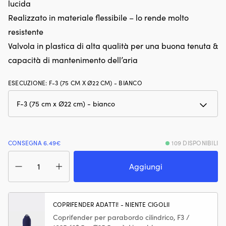
lucida
Stabilizza
da
Realizzato in materiale flessibile – lo rende molto
la
e
benzina
s
resistente
fino
de
Valvola in plastica di alta qualità per una buona tenuta &
a
ba
un
al
capacità di mantenimento dell’aria
anno
s
durante
po
ESECUZIONE
:
F-3 (75 CM X Ø22 CM) - BIANCO
il
e
rimessaggio
si
e
di
contrasta
e
il
At
battito
ra
in
–
CONSEGNA 6.49€
109 DISPONIBILI
testa
fi
Parabordo
e
c
Castro
Aggiungi
la
oc
F-
preaccensione.
e
3,
Offre
”b
75
una
a
cm,
COPRIFENDER ADATTI! - NIENTE CIGOLII
migliore
du
Ø22
Coprifender per parabordo cilindrico, F3 /
risposta
in
cm,