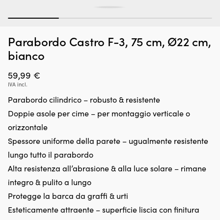
1
2
3
4
Parabordo Castro F-3, 75 cm, Ø22 cm,
Additivo
Se
Additivo per benzina Red Line SI-1, 443 ml
B
per
di
bianco
E
benzina
ba
DISPONIBILE
26,58
€
che
in
59,99
€
pulisce
c
IVA incl.
e
4
lubrifica
ba
Parabordo cilindrico – robusto & resistente
l’intero
Ad
Doppie asole per cime – per montaggio verticale o
sistema
pe
di
b
orizzontale
alimentazione
fi
Spessore uniforme della parete – ugualmente resistente
per
a
un
4
lungo tutto il parabordo
funzionamento
pi
Alta resistenza all’abrasione & alla luce solare – rimane
più
(1
regolare
me
integro & pulito a lungo
e
Ut
Protegge la barca da graffi & urti
avviamenti
pe
più
Esteticamente attraente – superficie liscia con finitura
in
rapidi.
tu