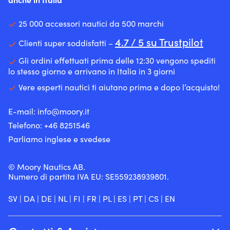
lungo
di
contrastare
Valvola
resistente
Protegge
produzione
la
in
Valvola
la
per
ruggine
25 000 accessori nautici da 500 marchi
plastica
in
barca
la
nel
di
plastica
4.7 / 5 su Trustpilot
da
massima
sistema
Clienti super soddisfatti –
alta
di
graffi
qualità
di
qualità
alta
e
Tutto
Gli ordini effettuati prima delle 12:30 vengono spediti
alimentazione,
per
qualità
urti
blu
lo stesso giorno e arrivano in Italia in 3 giorni
il
una
per
Esteticamente
–
che
Vere esperti nautici ti aiutano prima e dopo l’acquisto!
buona
una
attraente
design
può
tenuta
buona
–
elegante
comportare
&
tenuta
superficie
Protegge
meno
E-mail:
info@moory.it
capacità
&
liscia
la
anomalie
Telefono:
+46 8251
546
di
capacità
con
barca
di
mantenimento
di
finitura
da
Parliamo inglese e svedese
funzionamento
dell’aria
mantenimento
lucida
graffi
nel
dell’aria
Realizzato
&
tempo.
© Moory Nautics AB.
in
urti
Dosaggio
Numero di partita IVA EU: SE559238939801.
materiale
–
Una
flessibile
una
bottiglia
–
sicurezza
SV
|
DA
|
DE
|
NL
|
FI
|
FR
|
PL
|
ES
|
PT
|
CS
|
EN
(443
lo
extra
ml)
rende
per
molto
un