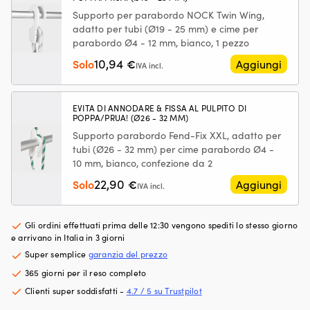
le
le
Supporto per parabordo NOCK Twin Wing,
parti
–
adatto per tubi (Ø19 - 25 mm) e cime per
meccaniche
pe
parabordo Ø4 - 12 mm, bianco, 1 pezzo
e
pi
riduce
se
10,94
Solo
€
Aggiungi
IVA incl.
l’usura
10
nel
po
sistema
te
EVITA DI ANNODARE & FISSA AL PULPITO DI
di
(t
POPPA/PRUA! (Ø26 - 32 MM)
alimentazione
ba
Supporto parabordo Fend-Fix XXL, adatto per
Contrasta
12
tubi (Ø26 - 32 mm) per cime parabordo Ø4 -
il
g
10 mm, bianco, confezione da 2
battito
Di
in
pe
22,90
Solo
€
Aggiungi
IVA incl.
testa
ba
e
re
la
30
Gli ordini effettuati prima delle 12:30 vengono spediti lo stesso giorno
preaccensione
c
e arrivano in Italia in 3 giorni
per
di
Super semplice
garanzia del prezzo
un
al
funzionamento
x
365 giorni per il reso completo
del
42
Clienti super soddisfatti -
4.7 / 5 su Trustpilot
motore
c