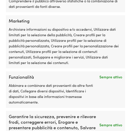
Comprendere il pubblico attraverso statistiche o la combinazione di
avviamento,
dati provenienti da fonti diverse.
funzionamento
irregolare
LUNGHEZZA DEL PARABORDO
e
75 cm
Marketing
maggiore
consumo
Archiviare informazioni su dispositivo e/o accedervi, Utilizzare dati
DIAMETRO DELL'OCCHIO
di
limitati per la selezione della pubblicità, Creare profili per la
carburante.
pubblicità personalizzata, Utilizzare profili per la selezione di
Ø25 mm
SI-
pubblicità personalizzata, Creare profili per la personalizzazione dei
1
contenuti, Utilizzare profili per la selezione di contenuti
PORTANZA
scioglie
personalizzati, Sviluppare e migliorare i servizi, Utilizzare dati
20 kg
i
limitati per la selezione dei contenuti.
depositi
e
Funzionalità
TIPO DI VALVOLA
Sempre attivo
aiuta
Senza valvola di non ritorno
il
Abbinare e combinare dati provenienti da altre fonti
motore
di dati, Collegare diversi dispositivi, Identificare i
a
dispositivi in base alle informazioni trasmesse
LIVELLO DI QUALITÀ
funzionare
automaticamente.
Standard
in
modo
Garantire la sicurezza, prevenire e rilevare
più
POSSIBILITÀ DI SOSPENSIONE
frodi, correggere errori, Erogare e
regolare,
Sempre attivo
Verticale & orizzontale (2 occhielli)
presentare pubblicità e contenuto, Salvare
con