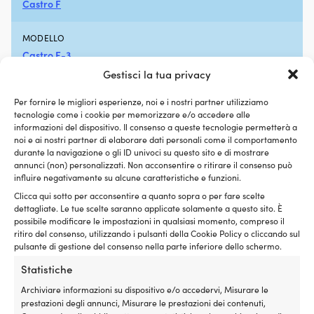
Castro F
lubrifica
E
l’intero
4
sistema
MODELLO
ba
di
e
Castro F-3
alimentazione.
1
Gestisci la tua privacy
Quando
E
LUNGHEZZA CONSIGLIATA DELLA BARCA
si
36
Per fornire le migliori esperienze, noi e i nostri partner utilizziamo
accumulano
ba
20 – 30 piedi
tecnologie come i cookie per memorizzare e/o accedere alle
depositi
|
informazioni del dispositivo. Il consenso a queste tecnologie permetterà a
nel
h
noi e ai nostri partner di elaborare dati personali come il comportamento
TIPO DI CIMA
serbatoio,
durante la navigazione o gli ID univoci su questo sito e di mostrare
Top solido (migliore)
nelle
annunci (non) personalizzati. Non acconsentire o ritirare il consenso può
tubazioni,
influire negativamente su alcune caratteristiche e funzioni.
nei
COLLEGAMENTO AL PRODUTTORE
Clicca qui sotto per acconsentire a quanto sopra o per fare scelte
carburatori
https://www.ipcastro.com/en/f-series
dettagliate. Le tue scelte saranno applicate solamente a questo sito. È
o
possibile modificare le impostazioni in qualsiasi momento, compreso il
negli
ritiro del consenso, utilizzando i pulsanti della Cookie Policy o cliccando sul
iniettori,
CIRCONFERENZA DEL PARABORDO
pulsante di gestione del consenso nella parte inferiore dello schermo.
si
68 cm
possono
Statistiche
verificare
Archiviare informazioni su dispositivo e/o accedervi, Misurare le
difficoltà
EAN
prestazioni degli annunci, Misurare le prestazioni dei contenuti,
di
7350141627097