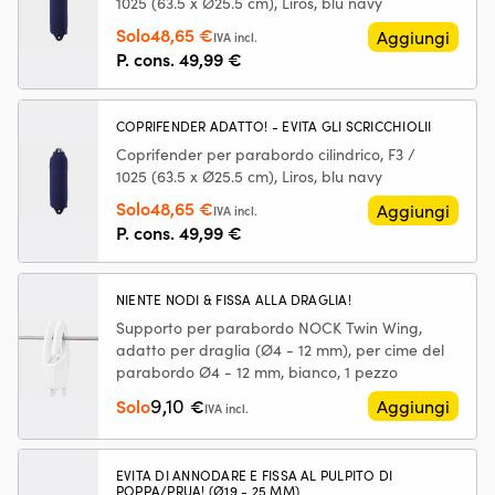
1025 (63.5 x Ø25.5 cm), Liros, blu navy
dell’acceleratore
le
bianco
e
Pe
Il
Il
Solo
48,65
€
quantità
Aggiungi
IVA incl.
riduce
gr
prezzo
prezzo
P. cons.
49,99
€
l’usura
se
originale
attuale
nel
du
era:
è:
sistema
le
COPRIFENDER ADATTO! - EVITA GLI SCRICCHIOLII
49,99 €.
48,65 €.
di
ce
alimentazione.
le
Coprifender per parabordo cilindrico, F3 /
|
ba
1025 (63.5 x Ø25.5 cm), Liros, blu navy
Pulisce
so
Il
Il
Solo
48,65
€
Aggiungi
IVA incl.
l’intero
co
prezzo
prezzo
P. cons.
49,99
€
sistema
tr
originale
attuale
di
lo
era:
è:
alimentazione
Ba
per
co
NIENTE NODI & FISSA ALLA DRAGLIA!
49,99 €.
48,65 €.
un
c
Supporto per parabordo NOCK Twin Wing,
funzionamento
nu
adatto per draglia (Ø4 - 12 mm), per cime del
più
–
parabordo Ø4 - 12 mm, bianco, 1 pezzo
regolare
pe
9,10
Solo
€
e
gr
Aggiungi
IVA incl.
avviamenti
se
più
Ba
rapidi
co
EVITA DI ANNODARE E FISSA AL PULPITO DI
Lubrifica
c
POPPA/PRUA! (Ø19 - 25 MM)