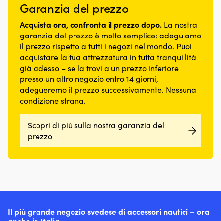
Protegge
lungo
Garanzia del prezzo
uniforme
nel
più
la
Protegge
delle
tempo
puliti,
barca
la
Acquista ora, confronta il prezzo dopo.
La nostra
pareti
Occhiello
riduce
da
barca
–
garanzia del prezzo è molto semplice: adeguiamo
rinforzato
la
graffi
da
ugualmente
–
quantità
il prezzo rispetto a tutti i negozi nel mondo. Puoi
&
graffi
resistente
garantisce
di
acquistare la tua attrezzatura in tutta tranquillità
urti
&
lungo
un’elevata
particolato
già adesso – se la trovi a un prezzo inferiore
Esteticamente
urti
tutto
resistenza
allo
presso un altro negozio entro 14 giorni,
attraente
Esteticamente
il
alla
scarico
–
attraente
adegueremo il prezzo successivamente. Nessuna
parabordo
rottura
e
superficie
–
condizione strana.
Alta
Resiste
può
liscia
superficie
resistenza
a
abbassare
con
liscia
all’abrasione
temperature
il
Scopri di più sulla nostra garanzia del
finitura
con
e
tra
consumo
lucida
prezzo
finitura
alla
-30
di
Realizzato
lucida
luce
–
carburante.
in
Realizzato
solare
+50°C
Inoltre
materiale
in
–
–
aiuta
flessibile
materiale
rimane
che
a
–
flessibile
integro
cosa
rimuovere
lo
–
e
“POLYMATIQ”
l’acqua
rende
lo
pulito
–
e
molto
Il più grande negozio svedese di accessori nautici – ora
rende
a
tecnica
a
resistente
anche in Italia
molto