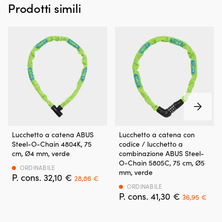
Prodotti simili
di
600
gram
rende
la
borsa
facile
da
trasportare.
Il
telaio
in
alluminio
fornisce
Lucchetto a catena ABUS
Lucchetto a catena con
stabilità
Steel-O-Chain 4804K, 75
codice / lucchetto a
durante
cm, Ø4 mm, verde
combinazione ABUS Steel-
l'uso,
O-Chain 5805C, 75 cm, Ø5
mentre
ORDINABILE
mm, verde
Det
Det
32,10
€
il
28,86
€
ursprungliga
nuvarande
poliestere
ORDINABILE
priset
priset
Det
Det
41,30
€
500D
36,95
€
var:
är:
ursprungli
nuv
offre
32,10 €.
28,86 €.
priset
pris
un