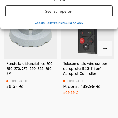
di
freddo.
Gestisci opzioni
Con
un
volume
Cookie Policy
Politica sulla privacy
di
23.5
litri,
offre
spazio
sia
per
le
Rondella distanziatrice 200,
Telecomando wireless per
bevande
250, 270, 275, 280, 285, 290,
autopilota B&G Triton²
sia
SP
Autopilot Controller
per
ORDINABILE
ORDINABILE
il
38,54
€
439,99
€
pranzo
Det
Det
al
409,99
€
ursprungliga
nuvarande
sacco,
priset
priset
mentre
var:
är:
il
439,99 €.
409,99 €.
peso
ridotto