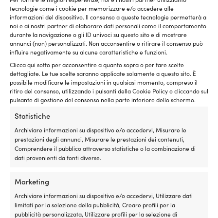
e
tecnologie come i cookie per memorizzare e/o accedere alle
un
informazioni del dispositivo. Il consenso a queste tecnologie permetterà a
cestino
noi e ai nostri partner di elaborare dati personali come il comportamento
da
durante la navigazione o gli ID univoci su questo sito e di mostrare
picnic
annunci (non) personalizzati. Non acconsentire o ritirare il consenso può
pieghevole
influire negativamente su alcune caratteristiche e funzioni.
per
Clicca qui sotto per acconsentire a quanto sopra o per fare scelte
chi
dettagliate. Le tue scelte saranno applicate solamente a questo sito. È
desidera
possibile modificare le impostazioni in qualsiasi momento, compreso il
portare
ritiro del consenso, utilizzando i pulsanti della Cookie Policy o cliccando sul
Lucchetto a catena con codice /
Lucchetto a cate
con
pulsante di gestione del consenso nella parte inferiore dello schermo.
lucchetto a combinazione ABUS 1200,
Ø8 mm, nero
sé
110 cm, Ø4 mm, Web Black
2 DISPONIBILI (O
Statistiche
cibo
P. cons.
109,9
DISPONIBILE SU ORDINAZIONE
e
Il
Il
Archiviare informazioni su dispositivo e/o accedervi, Misurare le
P. cons.
27,50
€
19,40
€
IVA incl.
bevande
prezzo
prezzo
prestazioni degli annunci, Misurare le prestazioni dei contenuti,
IVA incl.
freschi
originale
attuale
Comprendere il pubblico attraverso statistiche o la combinazione di
durante
era:
è:
dati provenienti da fonti diverse.
la
LIVELLO DI SICUREZZA ABUS
LIVELLO DI SICURE
27,50 €.
19,40 €.
gita
2/15
9/15
in
Marketing
barca,
Archiviare informazioni su dispositivo e/o accedervi, Utilizzare dati
in
COLORE DELLA SERRATURA
COLORE DELLA SE
limitati per la selezione della pubblicità, Creare profili per la
spiaggia,
pubblicità personalizzata, Utilizzare profili per la selezione di
Nero
Nero
in