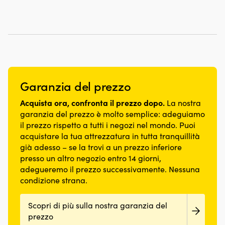
viene
var:
är:
in
una
utilizzata,
59,99 €.
43 €.
TITALIUM.
piccola
si
Arco
apertura
ripiega
temprato,
dell’arco
fino
cilindro
e
a
a
rende
36
sei
il
x
perni
lucchetto
28
Garanzia del prezzo
e
più
x
doppio
difficile
6
Acquista ora, confronta il prezzo dopo.
La nostra
bloccaggio
da
centimetri,
garantiscono
forzare.
garanzia del prezzo è molto semplice: adeguiamo
risultando
una
La
il prezzo rispetto a tutti i negozi nel mondo. Puoi
facile
chiusura
copertura
acquistare la tua attrezzatura in tutta tranquillità
da
sicura.
del
già adesso – se la trovi a un prezzo inferiore
riporre
La
cilindro
presso un altro negozio entro 14 giorni,
in
chiusura
protegge
un
adegueremo il prezzo successivamente. Nessuna
automatica
da
gavone,
senza
condizione strana.
sporco
in
chiave
e
auto
lo
spruzzi
Scopri di più sulla nostra garanzia del
o
rende
d’acqua
prezzo
a
facile
in