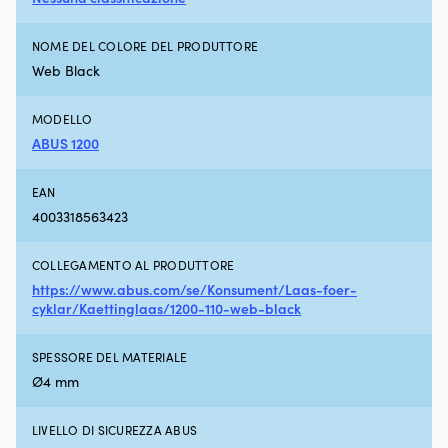
o
in
auto.
in
NOME DEL COLORE DEL PRODUTTORE
Il
n
poliestere
–
Web Black
500D
es
e
re
MODELLO
il
e
ABUS 1200
telaio
in
in
m
alluminio
Cu
EAN
garantiscono
c
4003318563423
stabilità
fil
senza
G
peso
T
COLLEGAMENTO AL PRODUTTORE
superfluo.
–
https://www.abus.com/se/Konsument/Laas-foer-
Il
pe
cyklar/Kaettinglaas/1200-110-web-black
tessuto
la
idrorepellente
mi
resiste
pr
SPESSORE DEL MATERIALE
agli
co
Ø4 mm
spruzzi
m
al
e
molo
U
LIVELLO DI SICUREZZA ABUS