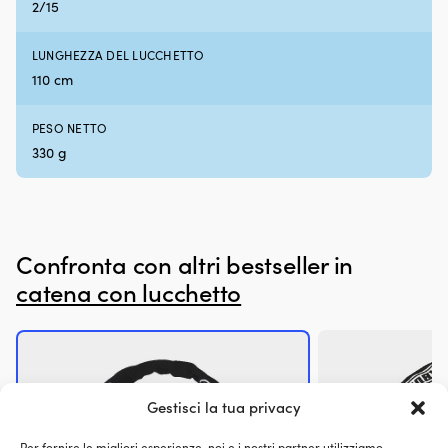
e
L
2/15
in
3
spiaggia.
m
LUNGHEZZA DEL LUCCHETTO
La
e
portata
di
110 cm
massima
6
di
m
PESO NETTO
25
|
330 g
kilogram
rende
la
borsa
pratica
anche
Confronta con altri bestseller in
a
catena con lucchetto
pieno
carico.
Moory
Picnic
è
una
borsa
Gestisci la tua privacy
frigo
morbida
Per fornire le migliori esperienze, noi e i nostri partner utilizziamo