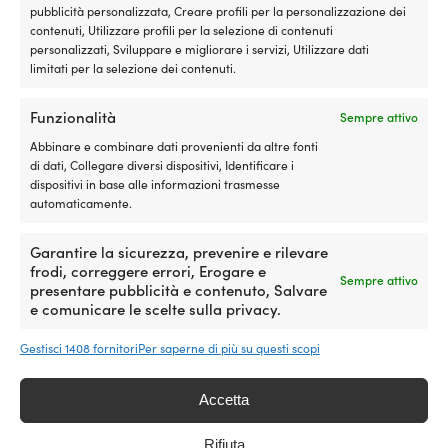
pubblicità personalizzata, Creare profili per la personalizzazione dei
campeggio
contenuti, Utilizzare profili per la selezione di contenuti
o
personalizzati, Sviluppare e migliorare i servizi, Utilizzare dati
MECCANISMO DI BLOCCAGGIO
MECCANISMO DI 
in
limitati per la selezione dei contenuti.
escursione.
Codice
Chiave
La
struttura
Funzionalità
Sempre attivo
isolante
LUNGHEZZA DEL LUCCHETTO
LUNGHEZZA DEL L
Abbinare e combinare dati provenienti da altre fonti
aiuta
110 cm
110 cm
di dati, Collegare diversi dispositivi, Identificare i
a
dispositivi in base alle informazioni trasmesse
mantenere
automaticamente.
il
SPESSORE DEL MATERIALE
SPESSORE DEL MAT
contenuto
Ø4 mm
Ø8 mm
al
Garantire la sicurezza, prevenire e rilevare
fresco,
frodi, correggere errori, Erogare e
Sempre attivo
soprattutto
presentare pubblicità e contenuto, Salvare
quando
Vai al prodot
e comunicare le scelte sulla privacy.
la
borsa
Gestisci 1408 fornitori
Per saperne di più su questi scopi
viene
utilizzata
insieme
Accetta
agli
I clienti hanno acquistato anche
accumulatori
Rifiuta