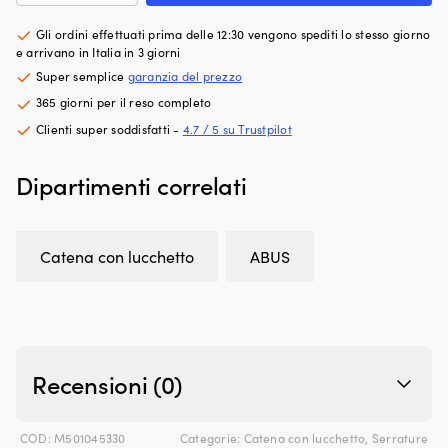
con
fa
m
codice
risparmiare
c
Gli ordini effettuati prima delle 12:30 vengono spediti lo stesso giorno
/
spazio
il
e arrivano in Italia in 3 giorni
lucchetto
in
ro
Super semplice
garanzia del prezzo
a
barca
ve
365 giorni per il reso completo
combinazione
o
e
ABUS
in
i
Clienti super soddisfatti -
4.7 / 5 su Trustpilot
1200,
auto.
bo
110
Il
a
Dipartimenti correlati
cm,
tessuto
pr
Ø4
idrorepellente
in
mm,
e
ac
Web
il
in
Catena con lucchetto
ABUS
Black
telaio
Ci
quantità
in
c
alluminio
ve
la
c
rendono
p
leggera,
at
stabile
il
Recensioni (0)
e
ga
facile
de
da
te
COD:
M501045330
Categorie:
Catena con lucchetto
,
Serrature