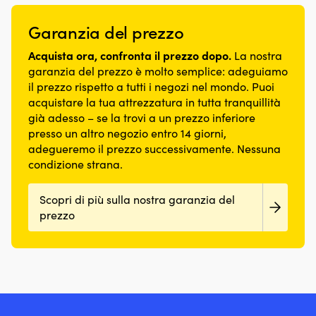
sul
mura
di
strallo
cavo
La
freddo.
di
Garanzia del prezzo
AT
girella
Con
prua.
Facilmente
di
un
Scegli
Acquista ora, confronta il prezzo dopo.
La nostra
regolabile
drizza
volume
in
con
può
garanzia del prezzo è molto semplice: adeguiamo
di
base
una
essere
23.5
il prezzo rispetto a tutti i negozi nel mondo. Puoi
alla
cima
facilmente
litri,
acquistare la tua attrezzatura in tutta tranquillità
canaletta
di
collegata
offre
già adesso – se la trovi a un prezzo inferiore
dell'inferitura:
tesatura
alla
spazio
9,
presso un altro negozio entro 14 giorni,
Vantaggio
drizza
sia
10,
adegueremo il prezzo successivamente. Nessuna
che
Può
per
12,
la
condizione strana.
essere
le
16
vela
facilmente
bevande
o
è
collegato
sia
22
Scopri di più sulla nostra garanzia del
sempre
al
per
millimetri.
prezzo
pronta
cavo
il
Le
per
AT
pranzo
versioni
essere
al
tonde
avvolta
sacco,
sono
mentre
adatte
il
ad
peso
alberi
ridotto