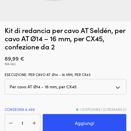
Borsa
Ki
Borsa frigo morbida / cestino da picnic pieghevole Moory
K
Kit di redancia per cavo AT Seldén, per
frigo
bu
Picnic, con telaio in alluminio, tessuto in poliestere 500D, 23.5
2
morbida
co
cavo AT Ø14 – 16 mm, per CX45,
litri
con
c
confezione da 2
23,5
da
DISPONIBILE
18,30
€
litri
pe
di
89,99
€
i
spazio
su
IVA incl.
per
a
cibo
sg
ESECUZIONE
:
PER CAVO AT Ø14 - 16 MM, PER CX45
e
ra
bevande.
M
Si
Ko
ripiega
M
fino
21
a
e
CONSEGNA 6.49€
1 DISPONIBILI (ORDINABILE)
raggiungere
M
Kit
dimensioni
23
di
Aggiungi
compatte
È
redancia
e
co