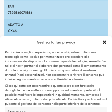
o
Co
EAN
auto.
c
7392549071584
Il
R
poliestere
17
500D
pe
ADATTO A
e
u
CX45
il
so
telaio
ag
in
in
Gestisci la tua privacy
CAVO AT
alluminio
ca
Adatto per Ø14 – 16 mm
garantiscono
di
Per fornire le migliori esperienze, noi e i nostri partner utilizziamo
stabilità
us
tecnologie come i cookie per memorizzare e/o accedere alle
senza
R
informazioni del dispositivo. Il consenso a queste tecnologie permetterà a
peso
or
noi e ai nostri partner di elaborare dati personali come il comportamento
superfluo.
(2
durante la navigazione o gli ID univoci su questo sito e di mostrare
Il
ga
annunci (non) personalizzati. Non acconsentire o ritirare il consenso può
I clienti hanno acquistato anche
tessuto
u
influire negativamente su alcune caratteristiche e funzioni.
idrorepellente
m
Clicca qui sotto per acconsentire a quanto sopra o per fare scelte
resiste
si
dettagliate. Le tue scelte saranno applicate solamente a questo sito. È
agli
s
possibile modificare le impostazioni in qualsiasi momento, compreso il
spruzzi
mo
ritiro del consenso, utilizzando i pulsanti della Cookie Policy o cliccando sul
al
R
pulsante di gestione del consenso nella parte inferiore dello schermo.
molo
pi
Statistiche