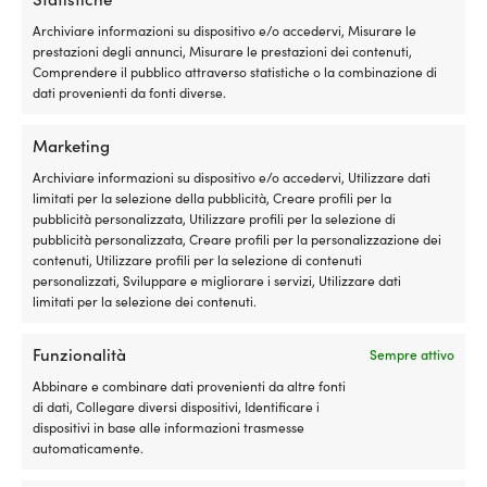
e
se
in
ri
Archiviare informazioni su dispositivo e/o accedervi, Misurare le
spiaggia.
r
prestazioni degli annunci, Misurare le prestazioni dei contenuti,
La
la
Comprendere il pubblico attraverso statistiche o la combinazione di
portata
st
dati provenienti da fonti diverse.
massima
de
Carrello
Tendalino / parasole barca
Carrello per vele Ronstan
di
su
per
Marketing
per pozzetto, triangolare,
130PN, adatto per canaletta
25
vele
300 x 300 x 300 cm
12 mm
kilogram
che
Archiviare informazioni su dispositivo e/o accedervi, Utilizzare dati
rende
guida
ORDINABILE
DISPONIBILE
limitati per la selezione della pubblicità, Creare profili per la
la
89,99
€
1,74
€
la
pubblicità personalizzata, Utilizzare profili per la selezione di
borsa
vela
pubblicità personalizzata, Creare profili per la personalizzazione dei
pratica
nella
contenuti, Utilizzare profili per la selezione di contenuti
anche
canaletta
personalizzati, Sviluppare e migliorare i servizi, Utilizzare dati
a
dell’albero,
limitati per la selezione dei contenuti.
pieno
nella
carico.
guida
Moory
Funzionalità
Sempre attivo
Prodotti simili
o
Picnic
nello
Abbinare e combinare dati provenienti da altre fonti
è
strallo
di dati, Collegare diversi dispositivi, Identificare i
una
avvolgibile.
dispositivi in base alle informazioni trasmesse
borsa
Disponibile
automaticamente.
frigo
per
morbida
guida