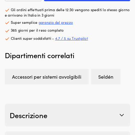
per
fa
c
cavo
Gli ordini effettuati prima delle 12:30 vengono spediti lo stesso giorno
risparmiare
R
AT
e arrivano in Italia in 3 giorni
spazio
17
Seldén,
in
e
Super semplice
garanzia del prezzo
per
barca
è
365 giorni per il reso completo
cavo
o
u
AT
Clienti super soddisfatti -
4.7 / 5 su Trustpilot
in
ri
Ø14
auto.
or
-
Il
c
Dipartimenti correlati
16
tessuto
si
mm,
idrorepellente
ad
per
e
s
CX45,
il
mo
Accessori per sistemi avvolgibili
Seldén
confezione
telaio
So
da
in
r
2
alluminio
le
quantità
la
pa
rendono
us
leggera,
e
Descrizione
stabile
ri
e
u
facile
m
da
st