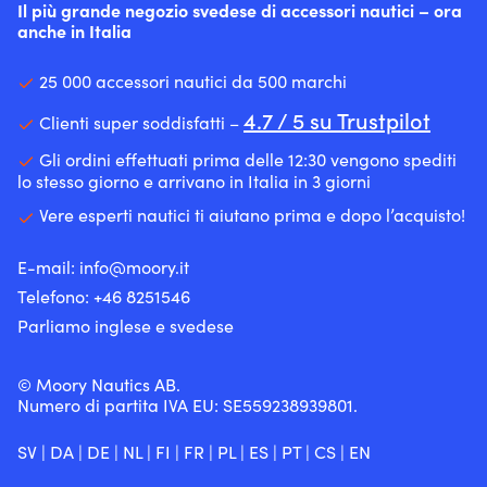
e
Il più grande negozio svedese di accessori nautici – ora
di
gole
anche in Italia
600
su
gram
stralli
rende
25 000 accessori nautici da 500 marchi
di
la
prua
4.7 / 5 su Trustpilot
borsa
Clienti super soddisfatti –
avvolgibili.
facile
A007
Gli ordini effettuati prima delle 12:30 vengono spediti
da
e
lo stesso giorno e arrivano in Italia in 3 giorni
trasportare.
A009
Il
sono
Vere esperti nautici ti aiutano prima e dopo l’acquisto!
telaio
per
in
gole
alluminio
E-mail:
info@moory.it
piatte
fornisce
e
Telefono:
+46 8251
546
stabilità
montaggio
Parliamo inglese e svedese
durante
di
l'uso,
ricambio.
mentre
Si
© Moory Nautics AB.
il
fissano
Numero di partita IVA EU: SE559238939801.
poliestere
con
500D
nastro
offre
SV
|
DA
|
DE
|
NL
|
FI
|
FR
|
PL
|
ES
|
PT
|
CS
|
EN
o
un
grillo