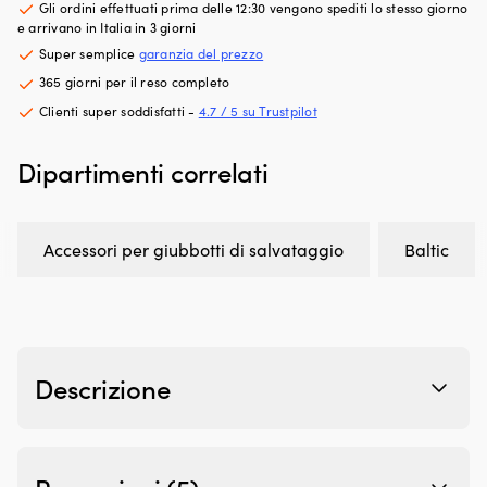
Gli ordini effettuati prima delle 12:30 vengono spediti lo stesso giorno
fa
m
e arrivano in Italia in 3 giorni
risparmiare
c
Super semplice
garanzia del prezzo
spazio
il
in
ro
365 giorni per il reso completo
barca
ve
Clienti super soddisfatti -
4.7 / 5 su Trustpilot
o
e
in
i
auto.
bo
Dipartimenti correlati
Il
a
tessuto
pr
idrorepellente
in
e
ac
Accessori per giubbotti di salvataggio
Baltic
il
in
telaio
Ci
in
c
alluminio
ve
la
c
rendono
p
Descrizione
leggera,
at
stabile
il
e
ga
facile
de
da
te