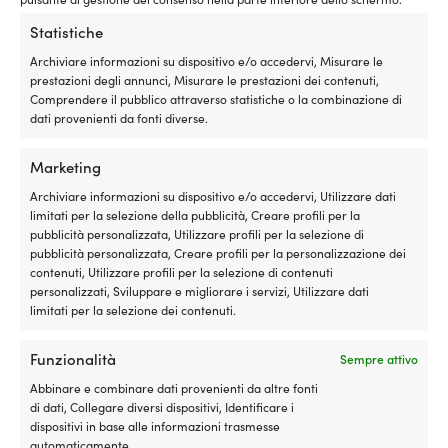
e
L
in
3
Statistiche
spiaggia.
m
Kit di cinghie per giubbotto di
Fischietto per gi
La
e
Archiviare informazioni su dispositivo e/o accedervi, Misurare le
salvataggio Baltic, 30 mm, adatto per
NOCK, confezione
portata
di
prestazioni degli annunci, Misurare le prestazioni dei contenuti,
giubbotti 50N con cintura removibile
121 DISPONIBILI
massima
6
Comprendere il pubblico attraverso statistiche o la combinazione di
P. cons.
4,50
ESAURITO
di
m
dati provenienti da fonti diverse.
7,26
€
IVA incl.
25
|
IVA incl.
kilogram
Marketing
rende
la
Archiviare informazioni su dispositivo e/o accedervi, Utilizzare dati
borsa
MARCHIO
MARCHIO
limitati per la selezione della pubblicità, Creare profili per la
pratica
pubblicità personalizzata, Utilizzare profili per la selezione di
Baltic
NOCK
anche
pubblicità personalizzata, Creare profili per la personalizzazione dei
a
contenuti, Utilizzare profili per la selezione di contenuti
pieno
personalizzati, Sviluppare e migliorare i servizi, Utilizzare dati
Vai al prodot
carico.
limitati per la selezione dei contenuti.
Moory
Picnic
Funzionalità
Sempre attivo
è
una
Abbinare e combinare dati provenienti da altre fonti
borsa
di dati, Collegare diversi dispositivi, Identificare i
frigo
dispositivi in base alle informazioni trasmesse
morbida
automaticamente.