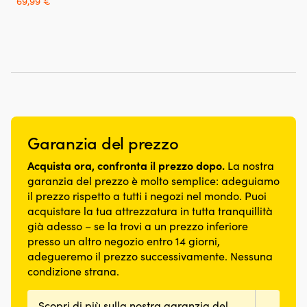
69,99
€
di
ai
colletto
le
ursprungliga
nuvarande
priset
priset
freddo.
giubbotti
per
uscite
priset
priset
var:
är:
Con
OFFSHORE,
massima
in
var:
är:
69,99 €.
49,99 €.
un
PILOT
libertà
mare
99,99 €.
69,99 €.
volume
e
di
fredde
di
ADVENTURE.
movimento.
Realizzati
23.5
Taglio
in
litri,
specifico
lana
offre
per
merino
spazio
donna
lavorata
sia
Garanzia del prezzo
con
a
per
elementi
maglia
le
Acquista ora, confronta il prezzo dopo.
La nostra
galleggianti
–
bevande
separati
offre
garanzia del prezzo è molto semplice: adeguiamo
sia
offre
buona
il prezzo rispetto a tutti i negozi nel mondo. Puoi
per
una
traspirabilità
acquistare la tua attrezzatura in tutta tranquillità
il
vestibilità
&
già adesso – se la trovi a un prezzo inferiore
pranzo
morbida
capacità
al
presso un altro negozio entro 14 giorni,
e
isolante
sacco,
adegueremo il prezzo successivamente. Nessuna
flessibile.
La
mentre
Cerniera
condizione strana.
lana
il
e
merino
peso
fibbia
è
ridotto
Scopri di più sulla nostra garanzia del