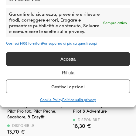
e
un
Garantire la sicurezza, prevenire e rilevare
Prodotti simili
cestino
frodi, correggere errori, Erogare e
da
Sempre attivo
presentare pubblicità e contenuto, Salvare
picnic
e comunicare le scelte sulla privacy.
pieghevole
per
chi
Gestisci 1408 fornitori
Per saperne di più su questi scopi
desidera
portare
Accetta
con
sé
cibo
Rifiuta
e
bevande
Gestisci opzioni
freschi
Altamente
Supporto
Cinghia di derivazione per
Tasca per radio per
durante
raccomandato.
per
giubbotto di salvataggio
giubbotto di salvataggio
Cookie Policy
Politica sulla privacy
la
Assicura
radio
Plastimo, per Pilot 165 / 275,
Baltic, adatta per Offshore,
gita
che
–
Pilot Pro 180, Pilot Pêche,
Pilot & Adventure
in
il
adatto
Seashore, & Easyfit
barca,
giubbotto
ai
DISPONIBILE
in
18,30
€
rimanga
giubbotti
DISPONIBILE
spiaggia,
13,70
€
giù
di
in