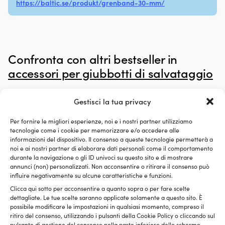
https://baltic.se/produkt/grenband-30-mm/
o
in
auto.
in
Il
n
poliestere
–
500D
es
e
re
Confronta con altri bestseller in
il
e
accessori per giubbotti di salvataggio
telaio
in
in
m
alluminio
Cu
Gestisci la tua privacy
garantiscono
c
stabilità
fil
senza
G
Per fornire le migliori esperienze, noi e i nostri partner utilizziamo
peso
T
tecnologie come i cookie per memorizzare e/o accedere alle
superfluo.
informazioni del dispositivo. Il consenso a queste tecnologie permetterà a
–
noi e ai nostri partner di elaborare dati personali come il comportamento
Il
pe
durante la navigazione o gli ID univoci su questo sito e di mostrare
tessuto
la
annunci (non) personalizzati. Non acconsentire o ritirare il consenso può
idrorepellente
mi
influire negativamente su alcune caratteristiche e funzioni.
resiste
pr
agli
co
Clicca qui sotto per acconsentire a quanto sopra o per fare scelte
spruzzi
m
dettagliate. Le tue scelte saranno applicate solamente a questo sito. È
al
e
possibile modificare le impostazioni in qualsiasi momento, compreso il
molo
ritiro del consenso, utilizzando i pulsanti della Cookie Policy o cliccando sul
U
pulsante di gestione del consenso nella parte inferiore dello schermo.