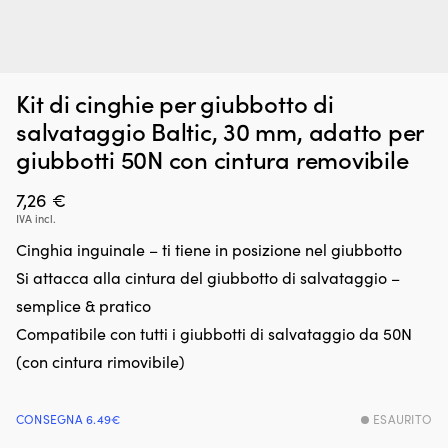
Borsa
Pr
Borsa frigo morbida / cestino da picnic pieghevole Moory
P
Kit di cinghie per giubbotto di
frigo
bl
Picnic, con telaio in alluminio, tessuto in poliestere 500D, 23.5
a
morbida
m
salvataggio Baltic, 30 mm, adatto per
litri
con
pe
giubbotti 50N con cintura removibile
23,5
te
DISPONIBILE
18,30
€
litri
c
di
7,26
€
fu
spazio
in
IVA incl.
per
c
Cinghia inguinale – ti tiene in posizione nel giubbotto
cibo
p
e
pe
Si attacca alla cintura del giubbotto di salvataggio –
bevande.
ve
semplice & pratico
Si
e
ripiega
c
Compatibile con tutti i giubbotti di salvataggio da 50N
fino
d
(con cintura rimovibile)
a
st
raggiungere
e
dimensioni
da
CONSEGNA 6.49€
ESAURITO
compatte
Fa
e
d