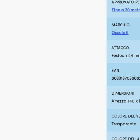
APPROVATO PE
Fino a 20 metr
MARCHIO
Osculati
ATTACCO
Festoon 44 m
EAN
803313703808
DIMENSIONI
Altezza 140 
COLORE DEL V
Trasparente
COLORE DELLA