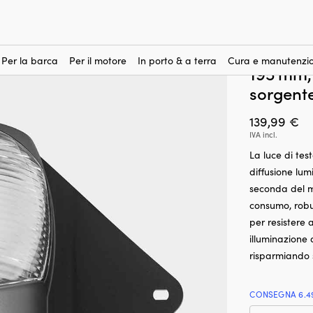
otrebbero interessare
er montaggio superiore Osculati, 12 – 24 V, 225°, PVC, 140 x 195 mm, 
Luce di 
(1)
superior
Per la barca
Per il motore
In porto & a terra
Cura e manutenzio
195 mm, 
sorgent
139,99
€
IVA incl.
La luce di tes
diffusione lum
seconda del m
consumo, robus
per resistere
illuminazione
risparmiando s
CONSEGNA 6.4
Luc