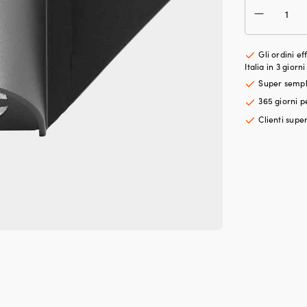
di
test
pon
per
Gli ordini e
mon
Italia in 3 giorni
supe
Super semp
Oscu
365 giorni p
12
–
Clienti super
24
V,
225°
PVC
140
x
195
mm
bian
per
bar
<
20
metr