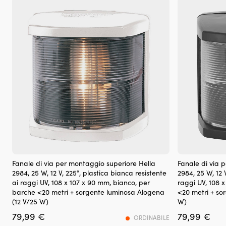
riduce
l’usura
nel
sistema
di
alimentazione
Contrasta
il
battito
in
testa
e
la
preaccensione
per
un
La
La
funzionamento
Fanale di via per montaggio superiore Hella
Fanale di via 
fanale
fanale
del
2984, 25 W, 12 V, 225°, plastica bianca resistente
2984, 25 W, 12 
di
di
motore
ai raggi UV, 108 x 107 x 90 mm, bianco, per
raggi UV, 108 
testa
testa
più
barche <20 metri + sorgente luminosa Alogena
<20 metri + so
offre
offre
stabile
(12 V/25 W)
W)
un’illuminazione
un’illuminazi
Pulisce
79,99
€
79,99
€
chiara
chiara
ORDINABILE
carburatori
e
e