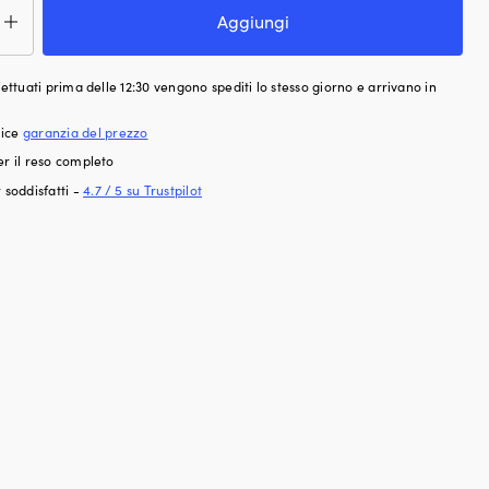
Aggiungi
a/del
te
ffettuati prima delle 12:30 vengono spediti lo stesso giorno e arrivano in
taggio
riore
lice
garanzia del prezzo
lati,
er il reso completo
 soddisfatti -
4.7 / 5 su Trustpilot
,
,
,
co,
che
i