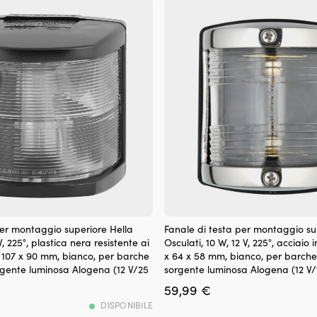
Il
per montaggio superiore Hella
Fanale di testa per montaggio su
fanale
V, 225°, plastica nera resistente ai
Osculati, 10 W, 12 V, 225°, acciaio 
di
x 107 x 90 mm, bianco, per barche
x 64 x 58 mm, bianco, per barche 
testa
rgente luminosa Alogena (12 V/25
sorgente luminosa Alogena (12 V
offre
59,99
€
one
un’illuminazione
chiara
DISPONIBILE
e