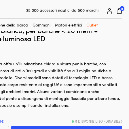
☓
bianco, per barche < 20 metri + sorgente luminosa LED
0
25 000 accessori nautici da 500 marchi
testa/del ponte per montaggio
Garanzia prezzo super facile
e Osculati, 12 – 24 V, 225°, PVC, 140 x
Clienti super soddisfatti – 4,7/5 su Trustpilot
ne della barca
Gommoni
Motori elettrici
Outlet
bianco, per barche < 20 metri +
e luminosa LED
ta offre un’illuminazione chiara e sicura per le barche, con
inosa di 225 o 360 gradi e visibilità fino a 3 miglia nautiche a
odello. Diversi modelli sono dotati di tecnologia LED a basso
to corpo resistente ai raggi UV e sono impermeabili o ventilati
 agli ambienti marini. Alcune varianti combinano anche
 del ponte o dispongono di montaggio flessibile per albero tondo,
pazio e semplificando l’installazione.
9€
5 DISPONIBILI (ORDINABILE)
e