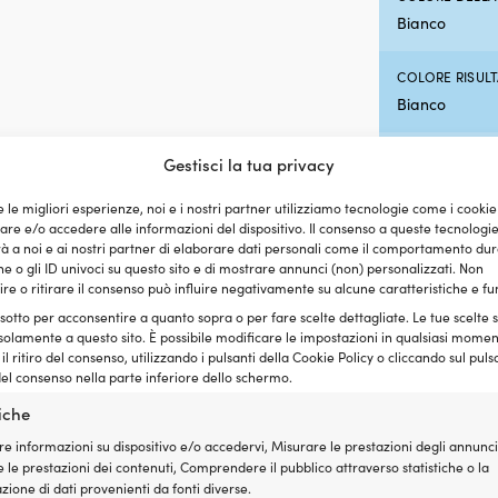
Bianco
COLORE RISUL
Bianco
POSIZIONE
Gestisci la tua privacy
Montaggio su
e le migliori esperienze, noi e i nostri partner utilizziamo tecnologie come i cookie
e e/o accedere alle informazioni del dispositivo. Il consenso a queste tecnologi
VISIBILITÀ
 a noi e ai nostri partner di elaborare dati personali come il comportamento dur
2 miglia nauti
e o gli ID univoci su questo sito e di mostrare annunci (non) personalizzati. Non
re o ritirare il consenso può influire negativamente su alcune caratteristiche e fu
 sotto per acconsentire a quanto sopra o per fare scelte dettagliate. Le tue scelte
ALIMENTATO D
solamente a questo sito. È possibile modificare le impostazioni in qualsiasi momen
Cavo
l ritiro del consenso, utilizzando i pulsanti della Cookie Policy o cliccando sul puls
el consenso nella parte inferiore dello schermo.
COLORE DEL 
tiche
Nero
re informazioni su dispositivo e/o accedervi, Misurare le prestazioni degli annunci
 le prestazioni dei contenuti, Comprendere il pubblico attraverso statistiche o la
DIREZIONE
ione di dati provenienti da fonti diverse.