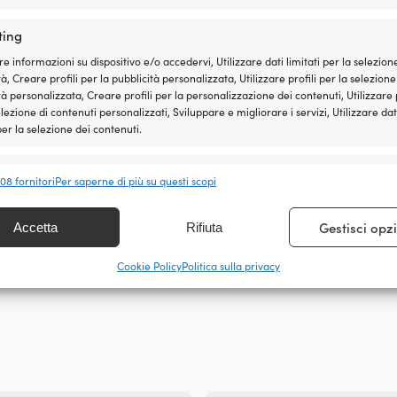
A prua
ting
ANGOLO DI LU
re informazioni su dispositivo e/o accedervi, Utilizzare dati limitati per la selezion
225°
à, Creare profili per la pubblicità personalizzata, Utilizzare profili per la selezione
tà personalizzata, Creare profili per la personalizzazione dei contenuti, Utilizzare p
elezione di contenuti personalizzati, Sviluppare e migliorare i servizi, Utilizzare dat
LAMPADA INCL
 per la selezione dei contenuti.
LED
nalità
Sempr
408 fornitori
Per saperne di più su questi scopi
 e combinare dati provenienti da altre fonti di dati, Collegare diversi
vi, Identificare i dispositivi in base alle informazioni trasmesse
Gestisci opz
Accetta
Rifiuta
icamente.
Cookie Policy
Politica sulla privacy
ire la sicurezza, prevenire e rilevare frodi, correggere
, Erogare e presentare pubblicità e contenuto, Salvare e
Sempr
care le scelte sulla privacy.