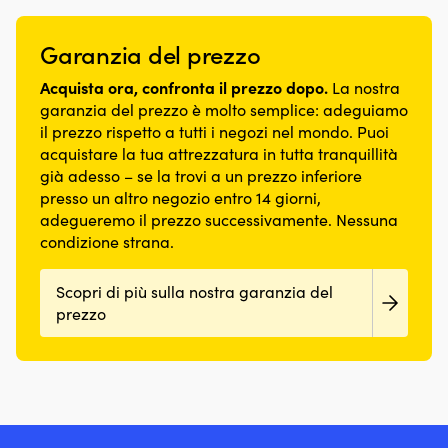
piacevole
cima
32
aggrappa
aiuta
–
più
da
La
trefoli
bene
a
un
puliti,
afferrare
cima
(Ø14
al
Garanzia del prezzo
tenere
must
riduce
è
mm)
winch
traccia
se
la
flessibile,
–
Pretrattata
Acquista ora, confronta il prezzo dopo.
La nostra
di
si
quantità
maneggevole
piacevole
contro
tutte
cammina
garanzia del prezzo è molto semplice: adeguiamo
di
e
al
i
le
molto
il prezzo rispetto a tutti i negozi nel mondo. Puoi
particolato
piacevole
tatto,
raggi
cime
sul
allo
acquistare la tua attrezzatura in tutta tranquillità
al
pensata
UV
a
ponte
scarico
già adesso – se la trovi a un prezzo inferiore
tatto.
come
e
bordo
Progettate
e
Infiniti
presso un altro negozio entro 14 giorni,
scotta
l’acqua
Con
con
può
usi
ma
salata
adegueremo il prezzo successivamente. Nessuna
un’anima
una
abbassare
–
ovviamente
–
in
condizione strana.
base
il
adatta
utilizzabile
mantiene
Dyneema
ampia
consumo
sia
per
il
SK78
–
di
come
Scopri di più sulla nostra garanzia del
altri
colore
–
per
carburante.
drizza
scopi
prezzo
a
offre
maggiore
Inoltre
che
Anima
lungo
alta
stabilità
aiuta
come
Haytex
Scotta
resistenza
Con
a
scotta,
HT
flessibile
alla
suola
rimuovere
oltre
offre
per
rottura
in
l’acqua
ad
una
velisti
&
gomma
e
altri
rigidità
da
peso
–
a
scopi
adeguata
diporto