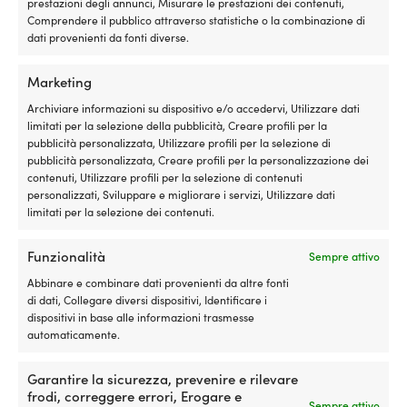
intrecciato a 32 fili (Ø14 mm).
prestazioni degli annunci, Misurare le prestazioni dei contenuti,
avviamento,
Comprendere il pubblico attraverso statistiche o la combinazione di
funzionamento
dati provenienti da fonti diverse.
irregolare
MATERIALE DELLA CIMA
e
Poliestere & Haytex
maggiore
Marketing
consumo
di
Archiviare informazioni su dispositivo e/o accedervi, Utilizzare dati
ALLUNGAMENTO / STRETCH
carburante.
limitati per la selezione della pubblicità, Creare profili per la
< 7%
SI-
pubblicità personalizzata, Utilizzare profili per la selezione di
1
pubblicità personalizzata, Creare profili per la personalizzazione dei
scioglie
contenuti, Utilizzare profili per la selezione di contenuti
i
personalizzati, Sviluppare e migliorare i servizi, Utilizzare dati
depositi
limitati per la selezione dei contenuti.
e
Confronta con altri bestseller in
cime
aiuta
Funzionalità
al metro
Sempre attivo
il
motore
Abbinare e combinare dati provenienti da altre fonti
a
di dati, Collegare diversi dispositivi, Identificare i
funzionare
dispositivi in base alle informazioni trasmesse
in
automaticamente.
modo
più
Garantire la sicurezza, prevenire e rilevare
regolare,
frodi, correggere errori, Erogare e
con
Sempre attivo