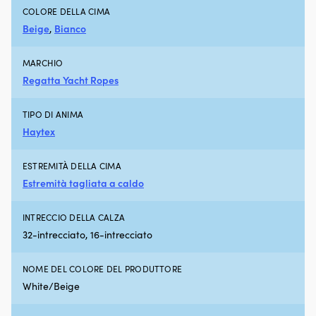
più
al
COLORE DELLA CIMA
pulita
x
Beige
,
Bianco
Stabilizza
41
la
c
benzina
di
MARCHIO
fino
lu
Regatta Yacht Ropes
a
L
un
to
anno
22
TIPO DI ANIMA
durante
–
Haytex
il
24
rimessaggio
me
ESTREMITÀ DELLA CIMA
Red
N
Line
–
Estremità tagliata a caldo
SI-
la
1
b
INTRECCIO DELLA CALZA
è
a
32-intrecciato, 16-intrecciato
un
ve
additivo
(4
per
pi
NOME DEL COLORE DEL PRODUTTORE
benzina
ne
White/Beige
che
h
pulisce
m
e
1