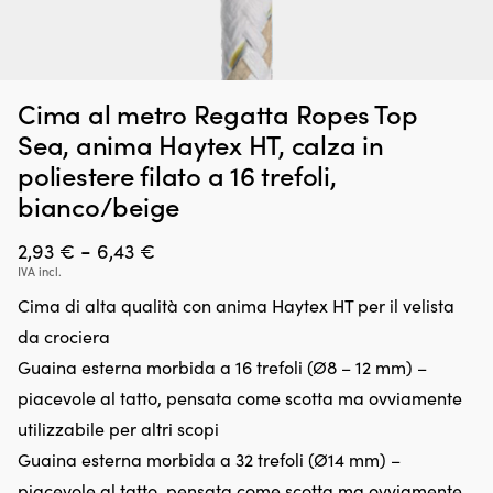
Additivo
Se
Additivo per benzina Red Line SI-1, 443 ml
B
Cima al metro Regatta Ropes Top
per
di
E
benzina
ba
DISPONIBILE
Sea, anima Haytex HT, calza in
26,58
€
che
in
poliestere filato a 16 trefoli,
pulisce
c
e
4
bianco/beige
lubrifica
ba
l’intero
Ad
Fascia
-
2,93
€
6,43
€
sistema
pe
IVA incl.
di
di
b
alimentazione
fi
Cima di alta qualità con anima Haytex HT per il velista
prezzo:
per
a
da crociera
da
un
4
funzionamento
pi
Guaina esterna morbida a 16 trefoli (Ø8 – 12 mm) –
2,93 €
più
(1
piacevole al tatto, pensata come scotta ma ovviamente
a
regolare
me
e
Ut
utilizzabile per altri scopi
6,43 €
avviamenti
pe
Guaina esterna morbida a 32 trefoli (Ø14 mm) –
più
in
rapidi.
piacevole al tatto, pensata come scotta ma ovviamente
tu