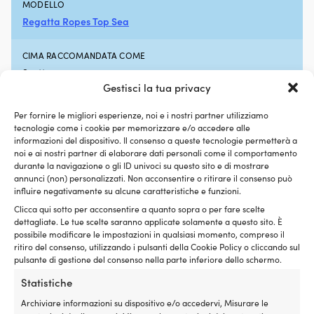
MODELLO
lubrifica
E
Regatta Ropes Top Sea
l’intero
4
sistema
ba
di
e
CIMA RACCOMANDATA COME
alimentazione.
1
Scotta
Quando
E
Gestisci la tua privacy
si
36
accumulano
ba
TIPO DI SCOTTA CONSIGLIATO
Per fornire le migliori esperienze, noi e i nostri partner utilizziamo
depositi
|
Scotta del fiocco
,
Scotta del Genoa
,
Scotta randa
,
Scotta
tecnologie come i cookie per memorizzare e/o accedere alle
nel
h
spinnaker/braccio
informazioni del dispositivo. Il consenso a queste tecnologie permetterà a
serbatoio,
noi e ai nostri partner di elaborare dati personali come il comportamento
nelle
durante la navigazione o gli ID univoci su questo sito e di mostrare
COLLEGAMENTO AL PRODUTTORE
tubazioni,
annunci (non) personalizzati. Non acconsentire o ritirare il consenso può
nei
https://www.cabosregatta.com/en/rope/top-sea/
influire negativamente su alcune caratteristiche e funzioni.
carburatori
Clicca qui sotto per acconsentire a quanto sopra o per fare scelte
o
dettagliate. Le tue scelte saranno applicate solamente a questo sito. È
CARICO DI ROTTURA
negli
possibile modificare le impostazioni in qualsiasi momento, compreso il
iniettori,
Ø8 mm: 1090 kg. Ø10 mm: 1675 kg. Ø12 mm: 2500 kg. Ø14
ritiro del consenso, utilizzando i pulsanti della Cookie Policy o cliccando sul
si
mm: 3060 kg.
pulsante di gestione del consenso nella parte inferiore dello schermo.
possono
verificare
Statistiche
GUAINA DELLA CIMA
difficoltà
Poliestere intrecciato a 16 fili (Ø8 – 12 mm). Poliestere
Archiviare informazioni su dispositivo e/o accedervi, Misurare le
di