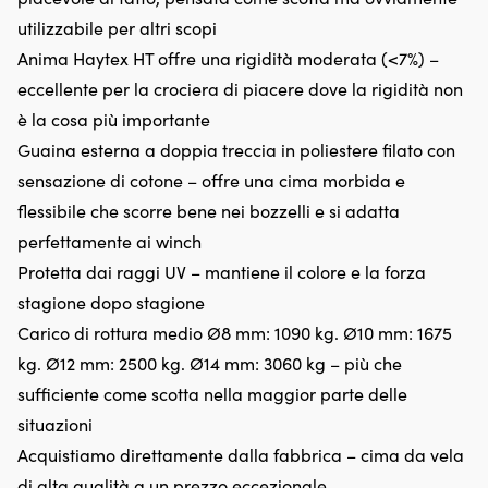
Stabilizza
da
utilizzabile per altri scopi
la
e
Anima Haytex HT offre una rigidità moderata (<7%) –
benzina
s
fino
de
eccellente per la crociera di piacere dove la rigidità non
a
ba
è la cosa più importante
un
al
anno
s
Guaina esterna a doppia treccia in poliestere filato con
durante
po
sensazione di cotone – offre una cima morbida e
il
e
rimessaggio
si
flessibile che scorre bene nei bozzelli e si adatta
e
di
perfettamente ai winch
contrasta
e
il
At
Protetta dai raggi UV – mantiene il colore e la forza
battito
ra
stagione dopo stagione
in
–
testa
fi
Carico di rottura medio Ø8 mm: 1090 kg. Ø10 mm: 1675
e
c
kg. Ø12 mm: 2500 kg. Ø14 mm: 3060 kg – più che
la
oc
preaccensione.
e
sufficiente come scotta nella maggior parte delle
Offre
”b
situazioni
una
a
migliore
du
Acquistiamo direttamente dalla fabbrica – cima da vela
risposta
in
di alta qualità a un prezzo eccezionale