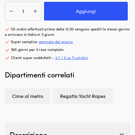
le
le
Cima
parti
–
al
Aggiungi
meccaniche
pe
metro
e
pi
Regatta
riduce
se
Ropes
Gli ordini effettuati prima delle 12:30 vengono spediti lo stesso giorno
l’usura
10
Top
e arrivano in Italia in 3 giorni
nel
po
Sea,
Super semplice
garanzia del prezzo
sistema
te
anima
di
(t
365 giorni per il reso completo
Haytex
alimentazione
ba
HT,
Clienti super soddisfatti -
4.7 / 5 su Trustpilot
Contrasta
12
calza
il
g
in
Dipartimenti correlati
battito
Di
poliestere
in
pe
filato
testa
ba
a
e
re
16
la
30
Cime al metro
Regatta Yacht Ropes
trefoli,
preaccensione
c
bianco/beige
per
di
quantità
un
al
funzionamento
x
del
42
motore
c
Descrizione