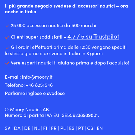
molto
per
contrastare
sia
(<7%)
Il più grande negozio svedese di accessori nautici – ora
esigenti
basso
la
la
a
–
anche in Italia
–
La
migliore
ruggine
bordo
eccellente
perfetta
guaina
presa
nel
che
per
come
in
Tomaia
sistema
25 000 accessori nautici da 500 marchi
“off-
la
drizza
poliestere
stampata
di
bord”
crociera
Anima
a
in
4.7 / 5 su Trustpilot
alimentazione,
Clienti super soddisfatti –
Disponibile
ricreativa
in
24
5D
il
in
dove
Haytex
trefoli
–
Gli ordini effettuati prima delle 12:30 vengono spediti
che
molti
la
HT
la
contribuisce
lo stesso giorno e arrivano in Italia in 3 giorni
può
colori
rigidità
offre
rende
a
comportare
–
Vere esperti nautici ti aiutano prima e dopo l’acquisto!
non
bassa
piacevole
una
meno
ideale
è
elasticità:
da
protezione
anomalie
se
fondamentale
<5%
afferrare
eccellente
di
E-mail:
info@moory.it
desideri
Guaina
–
Molto
Intersuola
funzionamento
codificare
Telefono:
+46 8251
546
esterna
molto
facile
in
nel
a
a
più
da
materiale
Parliamo inglese e svedese
tempo.
colori
doppia
economica
impiombare
EVA
Dosaggio
Fornita
treccia
del
–
Una
con
in
Dyneema
© Moory Nautics AB.
assorbe
bottiglia
estremità
poliestere
ma
Numero di partita IVA EU: SE559238939801.
gli
(443
tagliate
filato
quasi
urti
ml)
a
con
altrettanto
e
SV
|
DA
|
DE
|
NL
|
FI
|
FR
|
PL
|
ES
|
PT
|
CS
|
EN
per
caldo
sensazione
forte
offre
un