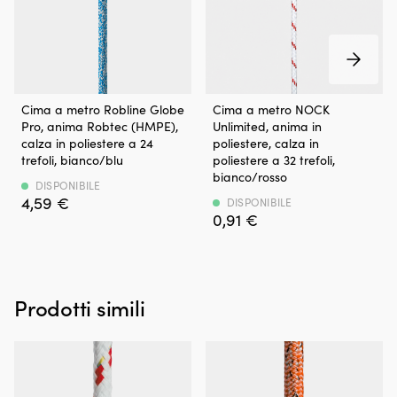
bottiglia
per
circa
60
litri
di
Globe
Cima
Cima a metro Robline Globe
Cima a metro NOCK
benzina
Pro
in
Pro, anima Robtec (HMPE),
Unlimited, anima in
può
–
poliestere
calza in poliestere a 24
poliestere, calza in
stabilizzare/conservare
una
finemente
trefoli, bianco/blu
poliestere a 32 trefoli,
il
vera
intrecciata
bianco/rosso
carburante
cima
che
DISPONIBILE
fino
4,59
€
polivalente
si
DISPONIBILE
a
0,91
€
per
adatta
un
la
alla
anno,
maggior
maggior
rendendolo
parte
parte
pratico
delle
delle
ad
Prodotti simili
applicazioni
esigenze
esempio
a
a
in
bordo
bordo
caso
Fornita
L’anima
di
al
in
alaggio
metro
poliestere