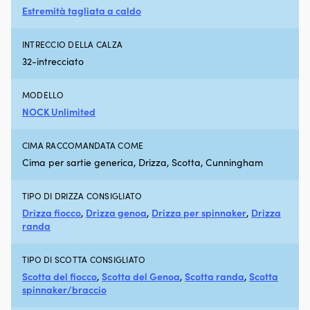
Modello
pi
Estremità tagliata a caldo
e
pu
adattamento
St
INTRECCIO DELLA CALZA
Il
la
supporto
be
32-intrecciato
per
fi
barca
a
MODELLO
1852-
u
Marine
a
NOCK Unlimited
in
du
versione
il
CIMA RACCOMANDATA COME
dritta
ri
Cima per sartie generica, Drizza, Scotta, Cunningham
è
R
progettato
Li
per
SI
TIPO DI DRIZZA CONSIGLIATO
motoscafi
1
Drizza fiocco
,
Drizza genoa
,
Drizza per spinnaker
,
Drizza
e
è
randa
sezioni
u
piatte
ad
dello
pe
TIPO DI SCOTTA CONSIGLIATO
scafo.
be
Scotta del fiocco
,
Scotta del Genoa
,
Scotta randa
,
Scotta
Offre
c
spinnaker/braccio
stabilizzazione
pu
laterale
e