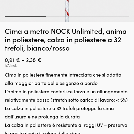
1
2
3
Supporto
Ad
Supporto per barca 1852-Marine, dritto ("supporto per
A
Cima a metro NOCK Unlimited, anima
per
pe
motoscafi"), acciaio verniciato a polvere, 90 - 120 cm
motoscafi
be
in poliestere, calza in poliestere a 32
dritto
c
ORDINABILE
trefoli, bianco/rosso
Det
Det
259,99
€
per
pu
239,99
€
ursprungliga
nuvarande
superfici
e
Fascia
priset
priset
-
di
lu
0,91
€
2,38
€
var:
är:
scafo
l’
IVA incl.
di
259,99 €.
239,99 €.
piane.
si
Cima in poliestere finemente intrecciata che si adatta
prezzo:
Design
di
pieghevole
al
alla maggior parte delle esigenze a bordo
da
con
pe
L’anima in poliestere conferisce forza e un allungamento
0,91 €
regolazione
u
in
fu
relativamente basso (stretch sotto carico di lavoro: < 5%)
a
altezza
pi
La calza in poliestere a 32 trefoli protegge la cima
2,38 €
90–
re
120
e
dall’usura e ne prolunga la durata
cm
av
La calza in poliestere è resistente ai raggi UV – preserva
tramite
pi
barra
ra
le prestazioni e il colore della cima