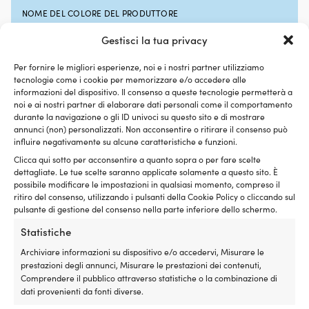
dove
lu
NOME DEL COLORE DEL PRODUTTORE
necessario.
l’
White / Red
Per
si
Gestisci la tua privacy
motoscafi
di
con
al
SERIE
Per fornire le migliori esperienze, noi e i nostri partner utilizziamo
parti
Q
tecnologie come i cookie per memorizzare e/o accedere alle
NOCK Sailing Rope Collection
più
si
informazioni del dispositivo. Il consenso a queste tecnologie permetterà a
inclinate,
a
noi e ai nostri partner di elaborare dati personali come il comportamento
GUAINA DELLA CIMA
spesso
de
durante la navigazione o gli ID univoci su questo sito e di mostrare
è
annunci (non) personalizzati. Non acconsentire o ritirare il consenso può
ne
Seta di poliestere a 32 trefoli
influire negativamente su alcune caratteristiche e funzioni.
più
se
adatto
ne
Clicca qui sotto per acconsentire a quanto sopra o per fare scelte
CARICO DI ROTTURA
un
tu
dettagliate. Le tue scelte saranno applicate solamente a questo sito. È
Ø10 mm: 1900 kg. Ø12 mm: 3300 kg. Ø6 mm: 750 kg. Ø8
supporto
ne
possibile modificare le impostazioni in qualsiasi momento, compreso il
mm: 1350 kg
per
ca
ritiro del consenso, utilizzando i pulsanti della Cookie Policy o cliccando sul
barche
o
pulsante di gestione del consenso nella parte inferiore dello schermo.
a
ne
TIPO DI ANIMA (DETTAGLIATO)
Statistiche
vela
in
Poliestere
su
si
Archiviare informazioni su dispositivo e/o accedervi, Misurare le
quelle
p
prestazioni degli annunci, Misurare le prestazioni dei contenuti,
superfici
ve
Comprendere il pubblico attraverso statistiche o la combinazione di
ALLUNGAMENTO / STRETCH
–
di
dati provenienti da fonti diverse.
< 5%
ad
di