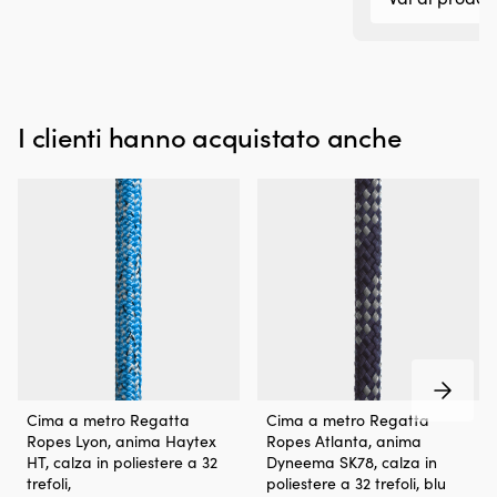
e
si
salvaspazio.
di
Altezza
al
e
è
regolazione
sp
Intervallo
pa
I clienti hanno acquistato anche
di
es
altezza
so
regolabile
q
90
l’
-
re
120
f
cm
pe
per
lu
una
pe
perfetta
SI
aderenza
1
al
fu
lato
a
dello
c
Scotta
Cima
Cima a metro Regatta
Cima a metro Regatta
scafo.
st
con
di
Ropes Lyon, anima Haytex
Ropes Atlanta, anima
La
pe
Haytex
prima
HT, calza in poliestere a 32
Dyneema SK78, calza in
barra
be
HT
qualità
trefoli,
poliestere a 32 trefoli, blu
filettata
u
per
con