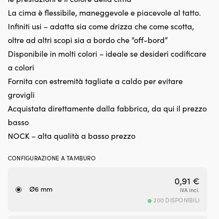
filettata
St
La cima è flessibile, maneggevole e piacevole al tatto.
per
la
Infiniti usi – adatta sia come drizza che come scotta,
una
be
gestione
fi
oltre ad altri scopi sia a bordo che “off-bord”
semplice.
a
Disponibile in molti colori – ideale se desideri codificare
Portata
u
massima
a
a colori
2,5
du
Fornita con estremità tagliate a caldo per evitare
tonnellate
il
e
ri
grovigli
acciaio
e
Acquistata direttamente dalla fabbrica, da qui il prezzo
verniciato
co
a
il
basso
polvere
ba
NOCK – alta qualità a basso prezzo
per
in
una
te
stabilizzazione
e
CONFIGURAZIONE A TAMBURO
sicura
la
e
pr
0,91
€
una
Of
Ø6 mm
IVA incl.
superficie
u
200 DISPONIBILI
resistente
mi
alla
ri