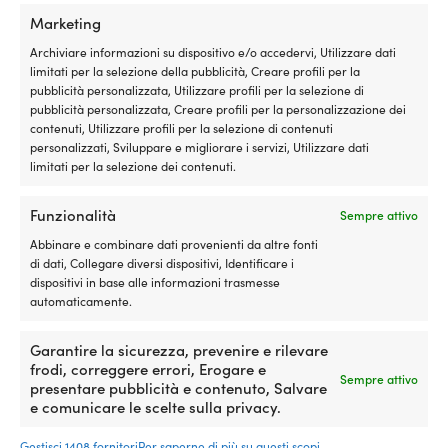
esempio
av
Marketing
supporti
fu
per
ir
Archiviare informazioni su dispositivo e/o accedervi, Utilizzare dati
barche
e
limitati per la selezione della pubblicità, Creare profili per la
a
m
Confronta con altri bestseller in
cime
pubblicità personalizzata, Utilizzare profili per la selezione di
vela
c
pubblicità personalizzata, Creare profili per la personalizzazione dei
al metro
a
di
contenuti, Utilizzare profili per la selezione di contenuti
prua
ca
personalizzati, Sviluppare e migliorare i servizi, Utilizzare dati
e
SI
limitati per la selezione dei contenuti.
supporti
1
per
sc
Funzionalità
motoscafi
i
Sempre attivo
a
de
Abbinare e combinare dati provenienti da altre fonti
poppa.
e
di dati, Collegare diversi dispositivi, Identificare i
Materiale
ai
dispositivi in base alle informazioni trasmesse
e
il
automaticamente.
costruzione
m
Realizzato
a
in
fu
Garantire la sicurezza, prevenire e rilevare
acciaio
in
frodi, correggere errori, Erogare e
Sempre attivo
massiccio
m
presentare pubblicità e contenuto, Salvare
verniciato
pi
e comunicare le scelte sulla privacy.
a
re
polvere
c
Gestisci 1408 fornitori
Per saperne di più su questi scopi