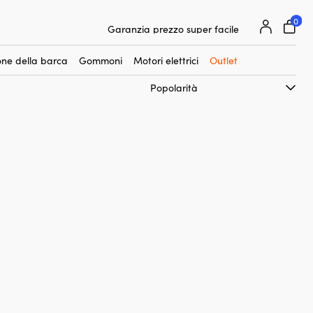
0
25 000 accessori nautici da 500 marchi
Garanzia prezzo super facile
Clienti super soddisfatti – 4,7/5 su Trustpilot
ne della barca
Gommoni
Motori elettrici
Outlet