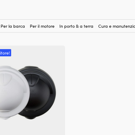
Per la barca
Per il motore
In porto & a terra
Cura e manutenzio
itore!