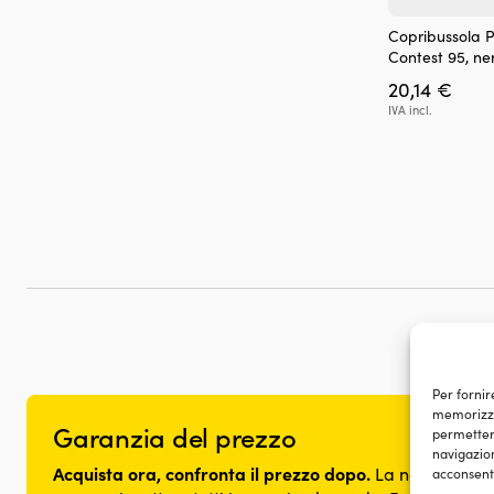
Copribussola P
Contest 95, ne
20,14
€
IVA incl.
Per fornir
memorizzar
Garanzia del prezzo
permetterà
navigazion
Acquista ora, confronta il prezzo dopo.
La nostra gara
acconsenti