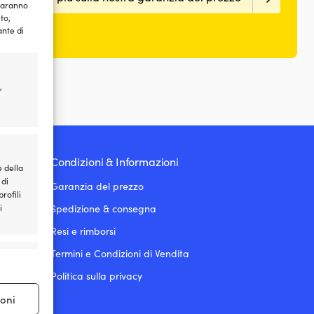
 saranno
to,
ante di
,
Condizioni & Informazioni
e della
 di
Garanzia del prezzo
rofili
Spedizione & consegna
i
Resi e rimborsi
Termini e Condizioni di Vendita
e attivo
Politica sulla privacy
ioni