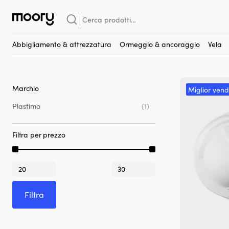
Plastimo Olympic 95
Cerca:
Plastimo Olympic 95
(1)
Abbigliamento & attrezzatura
Ormeggio & ancoraggio
Vela
Marchio
Miglior vend
Plastimo
(1)
Filtra per prezzo
Prezzo
Prezzo
Min
Max
Filtra