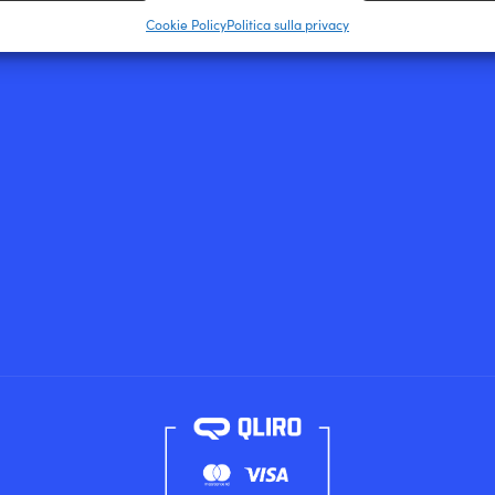
Cookie Policy
Politica sulla privacy
ire la sicurezza, prevenire e rilevare frodi, correggere
, Erogare e presentare pubblicità e contenuto, Salvare e
Sempr
care le scelte sulla privacy.