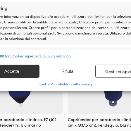
Castro, blu navy
x Ø50 cm), 1852-Marine, grigio
Il
Il
ting
99
€
47,74
€
49,63
€
2 DISPONIBILI
DISPONIBILE 
prezzo
prezzo
IVA incl.
re informazioni su dispositivo e/o accedervi, Utilizzare dati limitati per la selezion
originale
attuale
à, Creare profili per la pubblicità personalizzata, Utilizzare profili per la selezione
era:
è:
tà personalizzata, Creare profili per la personalizzazione dei contenuti, Utilizzare p
49,99 €.
49,63 €.
elezione di contenuti personalizzati, Sviluppare e migliorare i servizi, Utilizzare dat
 per la selezione dei contenuti.
nalità
Sempr
408 fornitori
Per saperne di più su questi scopi
 e combinare dati provenienti da altre fonti di dati, Collegare diversi
vi, Identificare i dispositivi in base alle informazioni trasmesse
Gestisci opz
Accetta
Rifiuta
icamente.
Cookie Policy
Politica sulla privacy
ire la sicurezza, prevenire e rilevare frodi, correggere
, Erogare e presentare pubblicità e contenuto, Salvare e
Sempr
care le scelte sulla privacy.
r parabordo cilindrico, F7 (102
Coprifender per parabordo cilindr
FenderFits, blu marino
cm x Ø37.5 cm), Fendequip, blu n