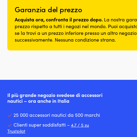
Garanzia del prezzo
Acquista ora, confronta il prezzo dopo.
La nostra gara
prezzo rispetto a tutti i negozi nel mondo. Puoi acquista
se la trovi a un prezzo inferiore presso un altro negozi
successivamente. Nessuna condizione strana.
Il più grande negozio svedese di accessori
nautici – ora anche in Italia
25 000 accessori nautici da 500 marchi
Clienti super soddisfatti –
4.7 / 5 su
Trustpilot