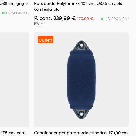
Ø38 cm, grigio
Parabordo Polyform F7, 102 cm, Ø37.5 cm, blu
con testa blu
1 DISPONIBILI
ezzo
Il
Il
P. cons.
239,99
€
179,99
€
6 DISPONIBILI
tuale
prezzo
prezzo
IVA incl.
originale
attuale
9,99 €.
era:
è:
239,99 €.
179,99 €.
Outlet!
37.5 cm, nero
Coprifender per parabordo cilindrico, F7 (90 cm