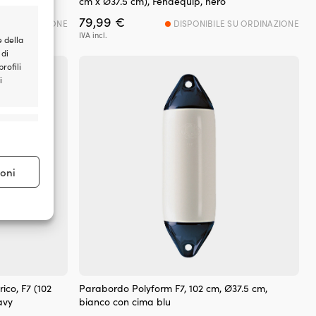
cm x Ø37.5 cm), Fendequip, nero
79,99
€
SU ORDINAZIONE
DISPONIBILE SU ORDINAZIONE
IVA incl.
e della
 di
rofili
i
e attivo
ioni
e attivo
ico, F7 (102
Parabordo Polyform F7, 102 cm, Ø37.5 cm,
avy
bianco con cima blu