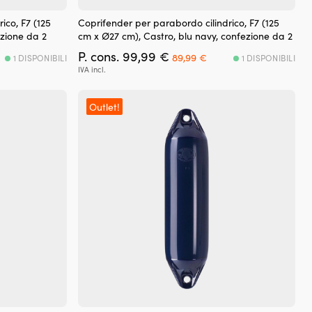
ico, F7 (125
Coprifender per parabordo cilindrico, F7 (125
ezione da 2
cm x Ø27 cm), Castro, blu navy, confezione da 2
Il
Il
P. cons.
99,99
€
89,99
€
1 DISPONIBILI
1 DISPONIBILI
prezzo
prezzo
IVA incl.
originale
attuale
era:
è:
99,99 €.
89,99 €.
Outlet!