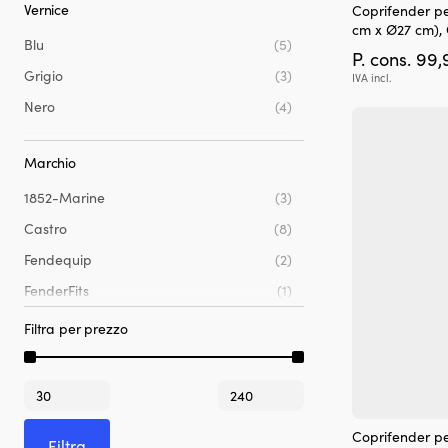
Vernice
Coprifender pe
cm x Ø27 cm), 
Blu
(5)
P. cons.
99,
Grigio
(3)
IVA incl.
Nero
(4)
Marchio
1852-Marine
(3)
Castro
(8)
Fendequip
(2)
FenderFits
(1)
Polyform
(5)
Filtra per prezzo
Prezzo
Prezzo
Min
Max
Coprifender pe
Filtra