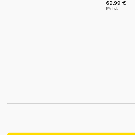
69,99
€
IVA incl.