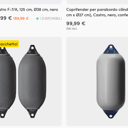
ro F-7/A, 125 cm, Ø38 cm, nero
Coprifender per parabordo cilindr
cm x Ø27 cm), Castro, nero, conf
Il
Il
,99
€
189,99
€
1 DISPONIBILI
prezzo
prezzo
99,99
€
originale
attuale
IVA incl.
era:
è:
229,99 €.
189,99 €.
pacchetto!