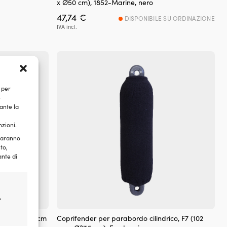
x Ø50 cm), 1852-Marine, nero
47,74
€
DISPONIBILE SU ORDINAZIONE
ezzo
IVA incl.
tuale
9,99 €.
 per
e
ante la
nzioni.
 saranno
to,
ante di
,
rico, F7 (90 cm
Coprifender per parabordo cilindrico, F7 (102