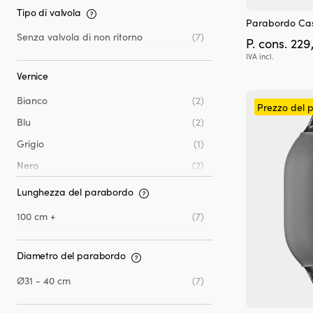
Tipo di valvola
Parabordo Cast
Senza valvola di non ritorno
(7)
P. cons.
229
IVA incl.
Vernice
Bianco
(2)
Prezzo del 
Blu
(2)
Grigio
(1)
Nero
(2)
Lunghezza del parabordo
100 cm +
(7)
Diametro del parabordo
Ø31 - 40 cm
(7)