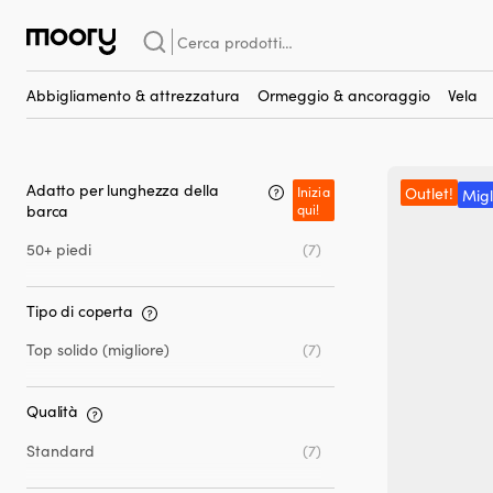
F7
Cerca:
F7
(19)
Abbigliamento & attrezzatura
Ormeggio & ancoraggio
Vela
Adatto per lunghezza della
Inizia
Outlet!
Migl
barca
qui!
50+ piedi
(7)
Tipo di coperta
Top solido (migliore)
(7)
Qualità
Standard
(7)