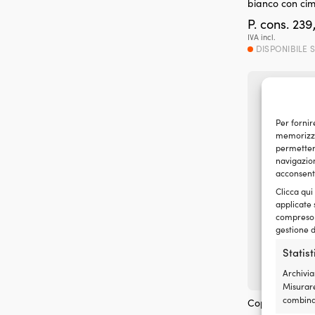
bianco con ci
P. cons.
239
IVA incl.
DISPONIBILE 
Per fornir
memorizzar
permetterà
navigazion
acconsenti
Clicca qui
applicate 
compreso i
gestione d
Statis
Archivia
Misurare
combinaz
Coprifender pe