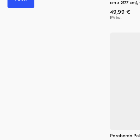
cm x Ø27 cm), 
49,99
€
IVA incl.
Parabordo Poly