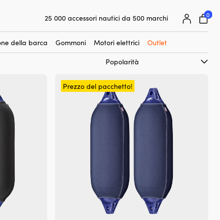
0
25 000 accessori nautici da 500 marchi
Garanzia prezzo super facile
Clienti super soddisfatti – 4,7/5 su Trustpilot
ne della barca
Gommoni
Motori elettrici
Outlet
Prezzo del pacchetto!