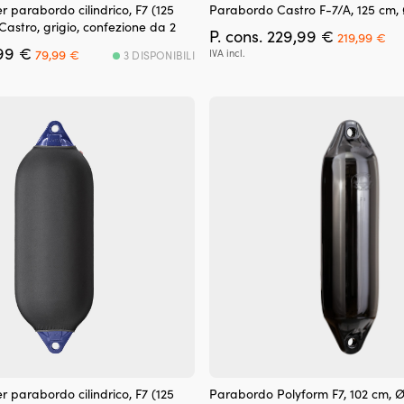
r parabordo cilindrico, F7 (125
Parabordo Castro F-7/A, 125 cm, 
Castro, grigio, confezione da 2
Il
Il
P. cons.
229,99
€
219,99
€
Il
Il
prezzo
pr
99
€
79,99
€
IVA incl.
3 DISPONIBILI
prezzo
prezzo
originale
at
originale
attuale
era:
è:
era:
è:
229,99 €.
21
99,99 €.
79,99 €.
r parabordo cilindrico, F7 (125
Parabordo Polyform F7, 102 cm, Ø