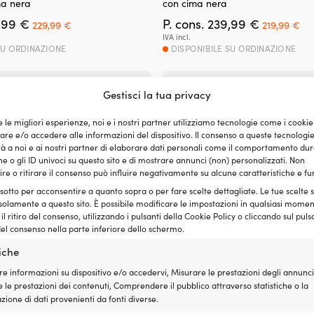
ma nera
con cima nera
Il
Il
Il
Il
,99
€
P. cons.
239,99
€
229,99
€
219,99
€
prezzo
prezzo
prezzo
pr
IVA incl.
originale
attuale
originale
at
SU ORDINAZIONE
DISPONIBILE SU ORDINAZIONE
era:
è:
era:
è:
239,99 €.
229,99 €.
239,99 €.
21
Gestisci la tua privacy
e le migliori esperienze, noi e i nostri partner utilizziamo tecnologie come i cookie
e e/o accedere alle informazioni del dispositivo. Il consenso a queste tecnologi
 a noi e ai nostri partner di elaborare dati personali come il comportamento dur
e o gli ID univoci su questo sito e di mostrare annunci (non) personalizzati. Non
re o ritirare il consenso può influire negativamente su alcune caratteristiche e fu
 sotto per acconsentire a quanto sopra o per fare scelte dettagliate. Le tue scelte
solamente a questo sito. È possibile modificare le impostazioni in qualsiasi momen
l ritiro del consenso, utilizzando i pulsanti della Cookie Policy o cliccando sul puls
el consenso nella parte inferiore dello schermo.
tiche
re informazioni su dispositivo e/o accedervi, Misurare le prestazioni degli annunci
 le prestazioni dei contenuti, Comprendere il pubblico attraverso statistiche o la
ione di dati provenienti da fonti diverse.
r parabordo cilindrico, F7 (125
Coprifender per parabordo cilind