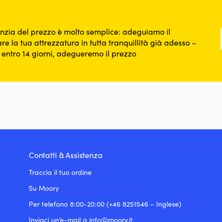
nzia del prezzo è molto semplice: adeguiamo il
re la tua attrezzatura in tutta tranquillità già adesso –
o entro 14 giorni, adegueremo il prezzo
Contatti & Assistenza
Traccia il tuo ordine
Su Moory
Per telefono 8:00-20:00 (+46 8251546 – Inglese)
Inviaci un’e-mail a info@moory.it