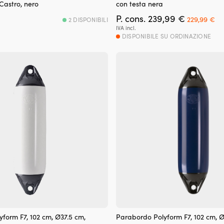
Castro, nero
con testa nera
Il
Il
P. cons.
239,99
€
229,99
€
2 DISPONIBILI
prezzo
pr
IVA incl.
originale
at
DISPONIBILE SU ORDINAZIONE
era:
è:
239,99 €.
22
form F7, 102 cm, Ø37.5 cm,
Parabordo Polyform F7, 102 cm, Ø