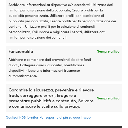
Archiviare informazioni su dispositivo e/o accedervi, Utilizzare dati
limitati per la selezione della pubblicità, Creare profili per la
pubblicità personalizzata, Utilizzare profili per la selezione di
pubblicità personalizzata, Creare profili per la personalizzazione dei
Maglia rapida NOCK, acciaio
Maglia rapida NOCK, acciaio
contenuti, Utilizzare profili per la selezione di contenuti
inossidabile e resistente agli
inossidabile e resistente agli
personalizzati, Sviluppare e migliorare i servizi, Utilizzare dati
acidi (AISI 316), Ø4 mm
acidi (AISI 316), Ø5 mm
limitati per la selezione dei contenuti.
10 DISPONIBILI
20 DISPONIBILI
4,50
€
4,50
€
Funzionalità
Sempre attivo
IVA incl.
IVA incl.
Abbinare e combinare dati provenienti da altre fonti
di dati, Collegare diversi dispositivi, Identificare i
dispositivi in base alle informazioni trasmesse
automaticamente.
Garantire la sicurezza, prevenire e rilevare
frodi, correggere errori, Erogare e
Sempre attivo
presentare pubblicità e contenuto, Salvare
e comunicare le scelte sulla privacy.
Gestisci 1408 fornitori
Per saperne di più su questi scopi