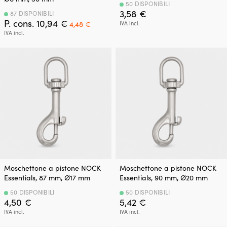
50 DISPONIBILI
3,58
€
87 DISPONIBILI
Il
Il
P. cons.
10,94
€
4,48
€
IVA incl.
prezzo
prezzo
IVA incl.
originale
attuale
era:
è:
10,94 €.
4,48 €.
Moschettone a pistone NOCK
Moschettone a pistone NOCK
Essentials, 87 mm, Ø17 mm
Essentials, 90 mm, Ø20 mm
50 DISPONIBILI
50 DISPONIBILI
4,50
€
5,42
€
IVA incl.
IVA incl.