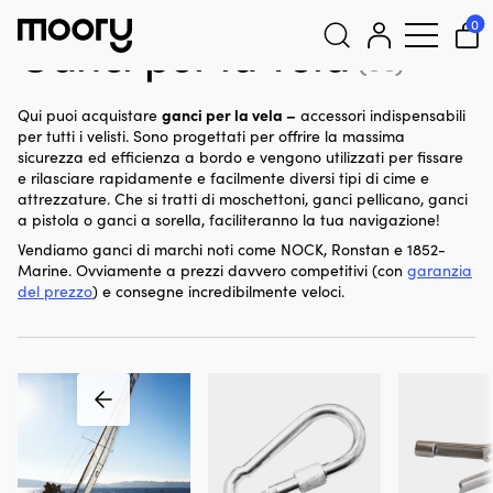
Vela
-
Ganci
0
Ganci per la vela
(88)
Cerca:
ganci per la vela –
Qui puoi acquistare
accessori indispensabili
per tutti i velisti. Sono progettati per offrire la massima
sicurezza ed efficienza a bordo e vengono utilizzati per fissare
e rilasciare rapidamente e facilmente diversi tipi di cime e
attrezzature. Che si tratti di moschettoni, ganci pellicano, ganci
a pistola o ganci a sorella, faciliteranno la tua navigazione!
Vendiamo ganci di marchi noti come NOCK, Ronstan e 1852-
Marine. Ovviamente a prezzi davvero competitivi (con
garanzia
del prezzo
) e consegne incredibilmente veloci.