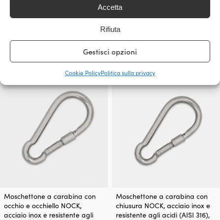
Moschettone a carabina con
Moschettone a carabina con
Accetta
chiusura NOCK, acciaio inox e
chiusura NOCK, acciaio
resistente agli acidi (AISI 316),
inossidabile e resistente agli
Rifiuta
Ø11 mm, 120 mm
acidi (AISI 316), Ø8 mm, 80 mm
50 DISPONIBILI
49 DISPONIBILI
Gestisci opzioni
14,62
€
7,26
€
IVA incl.
IVA incl.
Cookie Policy
Politica sulla privacy
Moschettone a carabina con
Moschettone a carabina con
occhio e occhiello NOCK,
chiusura NOCK, acciaio inox e
acciaio inox e resistente agli
resistente agli acidi (AISI 316),