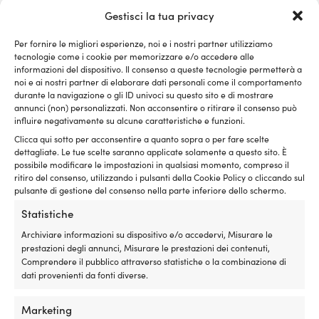
Gestisci la tua privacy
Per fornire le migliori esperienze, noi e i nostri partner utilizziamo
tecnologie come i cookie per memorizzare e/o accedere alle
informazioni del dispositivo. Il consenso a queste tecnologie permetterà a
noi e ai nostri partner di elaborare dati personali come il comportamento
durante la navigazione o gli ID univoci su questo sito e di mostrare
annunci (non) personalizzati. Non acconsentire o ritirare il consenso può
Maglia rapida NOCK, acciaio
Maglia rapida NOCK, acciaio
influire negativamente su alcune caratteristiche e funzioni.
inox e resistente agli acidi (AISI
inossidabile e resistente agli
Clicca qui sotto per acconsentire a quanto sopra o per fare scelte
316), Ø6 mm
acidi (AISI 316), Ø8 mm
dettagliate. Le tue scelte saranno applicate solamente a questo sito. È
10 DISPONIBILI
10 DISPONIBILI
possibile modificare le impostazioni in qualsiasi momento, compreso il
5,42
€
5,42
€
ritiro del consenso, utilizzando i pulsanti della Cookie Policy o cliccando sul
IVA incl.
IVA incl.
pulsante di gestione del consenso nella parte inferiore dello schermo.
Statistiche
Archiviare informazioni su dispositivo e/o accedervi, Misurare le
prestazioni degli annunci, Misurare le prestazioni dei contenuti,
Comprendere il pubblico attraverso statistiche o la combinazione di
dati provenienti da fonti diverse.
Marketing