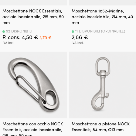
Moschettone NOCK Essentials,
Moschettone 1852-Marine,
acciaio inossidabile, Ø5 mm, 50
acciaio inossidabile, Ø4 mm, 40
mm
mm
92 DISPONIBILI
11 DISPONIBILI (ORDINABILE)
Il
Il
P. cons.
4,50
€
2,66
€
3,79
€
prezzo
prezzo
IVA incl.
IVA incl.
originale
attuale
era:
è:
4,50 €.
3,79 €.
Moschettone con occhio NOCK
Moschettone a pistone NOCK
Essentials, acciaio inossidabile,
Essentials, 84 mm, Ø13 mm
Ø6 mm, 50 mm