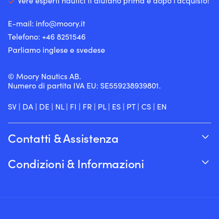
Vere esperti nautici ti aiutano prima e dopo l’acquisto!
E-mail:
info@moory.it
Telefono:
+46 8251
546
Parliamo inglese e svedese
© Moory Nautics AB.
Numero di partita IVA EU: SE559238939801.
SV
|
DA
|
DE
|
NL
|
FI
|
FR
|
PL
|
ES
|
PT
|
CS
|
EN
Contatti & Assistenza
Traccia il tuo ordine
Condizioni & Informazioni
Su Moory
Garanzia del prezzo
Per telefono 8:00-20:00 (+46 8251546 –
Spedizione & consegna
Inglese)