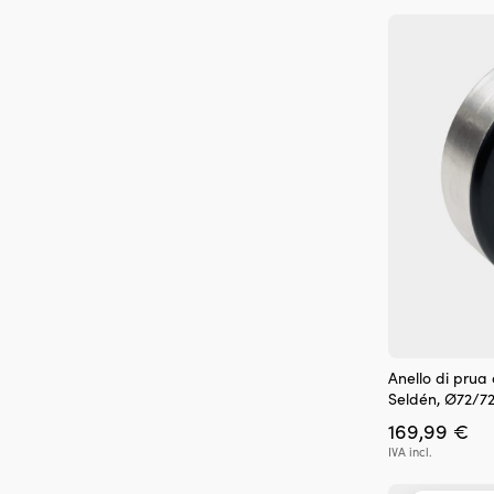
Anello di prua
Seldén, Ø72/7
169,99
€
IVA incl.