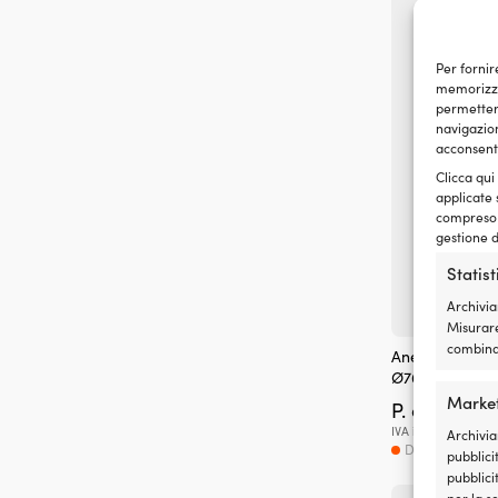
Per fornir
memorizzar
permetterà
navigazion
acconsenti
Clicca qui
applicate 
compreso i
gestione d
Statis
Archivia
Misurare
combinaz
Anello di prua
Ø76/76 mm
Marke
P. cons.
149
IVA incl.
Archivia
DISPONIBILE 
pubblicit
pubblici