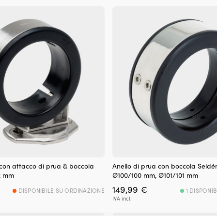
149,99 €.
129,99 €.
249,99 €.
15
 con attacco di prua & boccola
Anello di prua con boccola Seld
2 mm
Ø100/100 mm, Ø101/101 mm
149,99
€
DISPONIBILE SU ORDINAZIONE
1 DISPONIB
IVA incl.