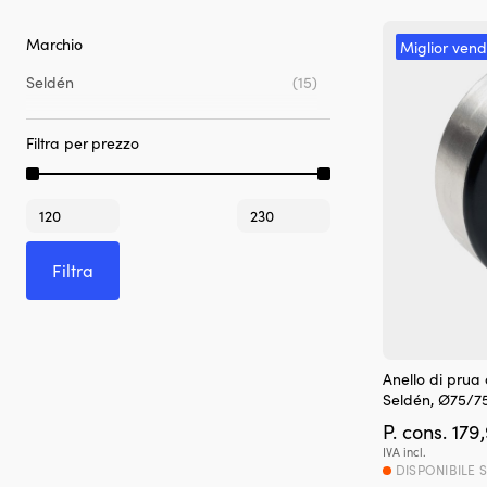
Marchio
Miglior vend
Seldén
(15)
Filtra per prezzo
Prezzo
Prezzo
Min
Max
Filtra
Anello di prua
Seldén, Ø75/
P. cons.
179
IVA incl.
DISPONIBILE 