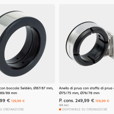
era:
è:
era:
è:
179,99 €.
169,99 €.
189,99 €.
179
 con boccola Seldén, Ø87/87 mm,
Anello di prua con staffa di prua
Ø89/89 mm
Ø75/75 mm, Ø76/76 mm
Il
Il
Il
Il
,99
€
P. cons.
249,99
€
129,99
€
159,99
€
prezzo
prezzo
prezzo
pr
IVA incl.
originale
attuale
originale
at
SU ORDINAZIONE
DISPONIBILE SU ORDINAZIONE
era:
è:
era:
è: