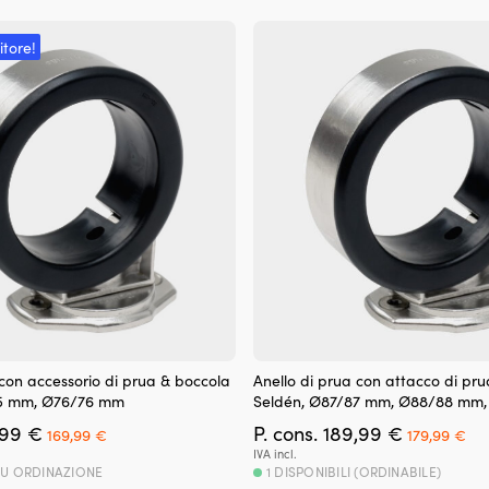
itore!
 con accessorio di prua & boccola
Anello di prua con attacco di pr
75 mm, Ø76/76 mm
Seldén, Ø87/87 mm, Ø88/88 mm
Il
Il
Il
Il
,99
€
P. cons.
189,99
€
169,99
€
179,99
€
prezzo
prezzo
prezzo
pr
IVA incl.
originale
attuale
originale
at
SU ORDINAZIONE
1 DISPONIBILI (ORDINABILE)