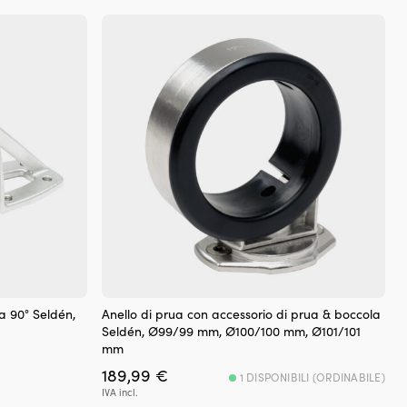
era:
è:
,99 €.
249,99 €.
159,99 €.
 a 90° Seldén,
Anello di prua con accessorio di prua & boccola
Seldén, Ø99/99 mm, Ø100/100 mm, Ø101/101
mm
ezzo
189,99
€
1 DISPONIBILI (ORDINABILE)
tuale
IVA incl.