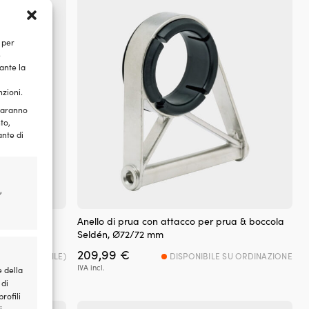
 per
e
ante la
nzioni.
 saranno
to,
ante di
,
ua & boccola
Anello di prua con attacco per prua & boccola
Seldén, Ø72/72 mm
209,99
€
ILI (ORDINABILE)
DISPONIBILE SU ORDINAZIONE
IVA incl.
e della
 di
rofili