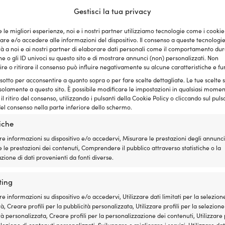
Gestisci la tua privacy
e le migliori esperienze, noi e i nostri partner utilizziamo tecnologie come i cookie
e e/o accedere alle informazioni del dispositivo. Il consenso a queste tecnologi
 a noi e ai nostri partner di elaborare dati personali come il comportamento dur
e o gli ID univoci su questo sito e di mostrare annunci (non) personalizzati. Non
re o ritirare il consenso può influire negativamente su alcune caratteristiche e fu
 sotto per acconsentire a quanto sopra o per fare scelte dettagliate. Le tue scelte
solamente a questo sito. È possibile modificare le impostazioni in qualsiasi momen
l ritiro del consenso, utilizzando i pulsanti della Cookie Policy o cliccando sul puls
el consenso nella parte inferiore dello schermo.
tiche
re informazioni su dispositivo e/o accedervi, Misurare le prestazioni degli annunci
 le prestazioni dei contenuti, Comprendere il pubblico attraverso statistiche o la
ione di dati provenienti da fonti diverse.
 con boccola Seldén, Ø75/75 mm,
Anello di prua con attacco di pr
Seldén, Ø75/75 mm, Ø76/76 mm
ting
Il
Il
,99
€
219,99
€
129,99
€
1 DISPONIB
prezzo
prezzo
IVA incl.
re informazioni su dispositivo e/o accedervi, Utilizzare dati limitati per la selezion
originale
attuale
SU ORDINAZIONE
à, Creare profili per la pubblicità personalizzata, Utilizzare profili per la selezione
era:
è:
tà personalizzata, Creare profili per la personalizzazione dei contenuti, Utilizzare p
149,99 €.
129,99 €.