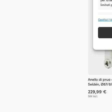
per la s
limitati
Funzio
Gestisci 1
Abbinare
dispositi
automat
Garant
errori
comuni
Anello di prua
Seldén, Ø87/
229,99
€
IVA incl.