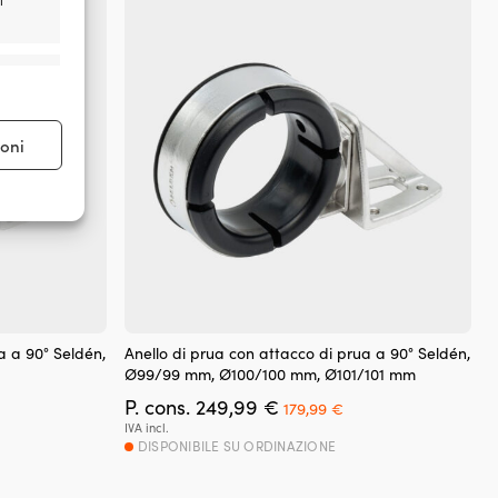
i
e attivo
ioni
e attivo
a a 90° Seldén,
Anello di prua con attacco di prua a 90° Seldén,
Ø99/99 mm, Ø100/100 mm, Ø101/101 mm
Il
Il
P. cons.
249,99
€
179,99
€
ezzo
prezzo
prezzo
IVA incl.
tuale
originale
attuale
DISPONIBILE SU ORDINAZIONE
era:
è:
9,99 €.
249,99 €.
179,99 €.