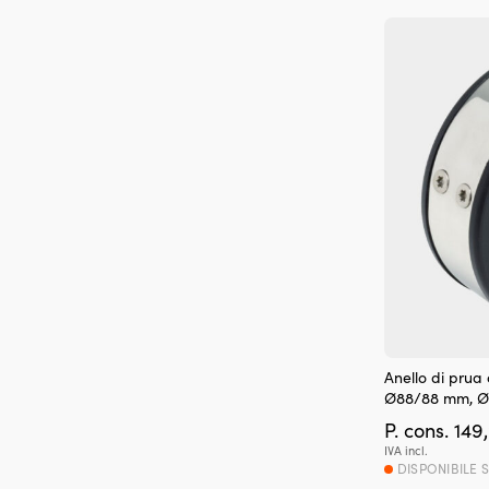
Anello di prua
Ø88/88 mm, 
P. cons.
149
IVA incl.
DISPONIBILE 