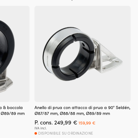
ua & boccola
Anello di prua con attacco di prua a 90° Seldén,
, Ø89/89 mm
Ø87/87 mm, Ø88/88 mm, Ø89/89 mm
Il
Il
P. cons.
249,99
€
159,99
€
ezzo
prezzo
prezzo
IVA incl.
tuale
originale
attuale
DISPONIBILE SU ORDINAZIONE