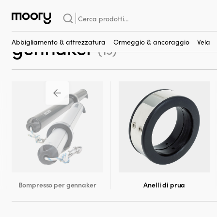
Vela
-
Albero, boma & sartiame fisso
-
Bompresso per gennaker
Cerca:
Anelli di prua per bomp
gennaker
Abbigliamento & attrezzatura
Ormeggio & ancoraggio
Vela
(15)
Bompresso per gennaker
Anelli di prua