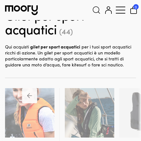
Sull'uomo
-
Giubbotti di salvataggio
-
Gilet per sport acquatici
0
Gilet per sport
acquatici
Cerca:
(44)
gilet per sport acquatici
Qui acquisti
per i tuoi sport acquatici
ricchi di azione. Un gilet per sport acquatici è un modello
particolarmente adatto agli sport acquatici, che si tratti di
guidare una moto d’acqua, fare kitesurf o fare sci nautico.