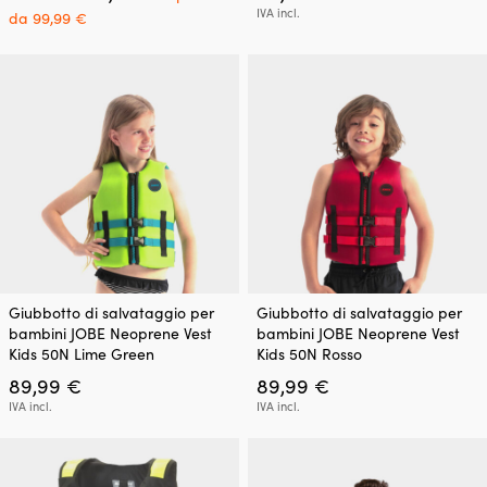
prezzo
Le
Le
Il
IVA incl.
da
99,99
€
originale
opzioni
opzioni
prezzo
era:
possono
possono
attuale
109,99 €.
essere
essere
è:
scelte
scelte
a
nella
nella
partire
pagina
pagina
da
del
del
99,99 €.
prodotto
prodotto
Questo
Questo
Giubbotto di salvataggio per
Giubbotto di salvataggio per
prodotto
prodotto
bambini JOBE Neoprene Vest
bambini JOBE Neoprene Vest
ha
ha
Kids 50N Lime Green
Kids 50N Rosso
più
più
89,99
€
89,99
€
varianti.
varianti.
Le
Le
IVA incl.
IVA incl.
opzioni
opzioni
possono
possono
essere
essere