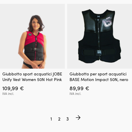
opzioni
scelte
possono
nella
essere
pagina
scelte
del
nella
prodotto
pagina
del
prodotto
Questo
Questo
Giubbotto sport acquatici JOBE
Giubbotto per sport acquatici
prodotto
prodotto
Unify Vest Women 50N Hot Pink
BASE Motion Impact 50N, nero
ha
ha
109,99
€
89,99
€
più
più
varianti.
varianti.
IVA incl.
IVA incl.
Le
Le
opzioni
opzioni
possono
possono
essere
essere
1
2
3
scelte
scelte
nella
nella