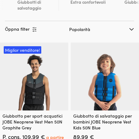
Giubbotti di
Extra confortevoli
Giubbot
salvataggio
Öppna filter
Miglior venditore!
Questo
Questo
Giubbotto per sport acquatici
Giubbotto di salvataggio per
prodotto
prodotto
JOBE Neoprene Vest Men 50N
bambini JOBE Neoprene Vest
ha
ha
Graphite Grey
Kids 50N Blue
più
più
Il
P. cons.
109,99
€
89,99
€
varianti.
varianti.
a partire