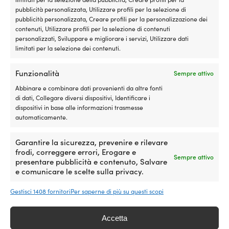
varianti.
originale
att
Le
pubblicità personalizzata, Utilizzare profili per la selezione di
Questo
era:
è:
opzioni
pubblicità personalizzata, Creare profili per la personalizzazione dei
Gilet per sport acquatici JOBE
prodotto
99,99 €.
89,
possono
contenuti, Utilizzare profili per la selezione di contenuti
Fragment Vest Men 50N
ha
essere
personalizzati, Sviluppare e migliorare i servizi, Utilizzare dati
Midnight Blue
più
scelte
limitati per la selezione dei contenuti.
Il
Il
P. cons.
169,99
€
varianti.
159,99
€
nella
prezzo
prezzo
Le
pagina
Funzionalità
originale
attuale
Sempre attivo
opzioni
del
era:
è:
possono
prodotto
Abbinare e combinare dati provenienti da altre fonti
169,99 €.
159,99 €.
essere
di dati, Collegare diversi dispositivi, Identificare i
scelte
dispositivi in base alle informazioni trasmesse
nella
automaticamente.
pagina
del
Garantire la sicurezza, prevenire e rilevare
prodotto
frodi, correggere errori, Erogare e
Sempre attivo
presentare pubblicità e contenuto, Salvare
e comunicare le scelte sulla privacy.
Questo
Questo
Gestisci 1408 fornitori
Per saperne di più su questi scopi
Giubbotto per sport acquatici
Giubbotto per sport acquatici
prodotto
prodotto
JOBE 4 Buckle Vest 50N Slight
JOBE 4 Buckle Vest 50N Teal
ha
ha
Black
Accetta
59,99
€
più
più