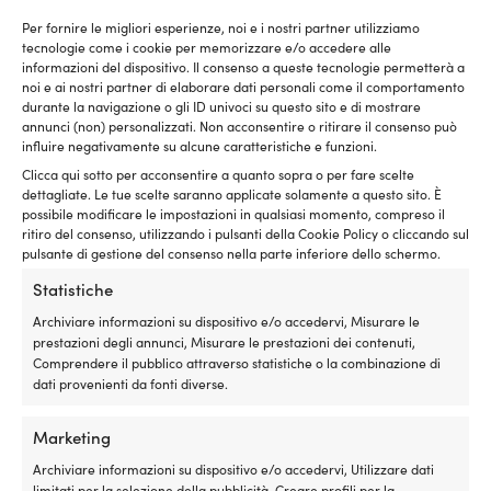
Questo
Questo
Giubbotto per sport acquatici
Gilet per sport acquatici
Per fornire le migliori esperienze, noi e i nostri partner utilizziamo
prodotto
prodotto
JOBE Neoprene Vest Women
Typhoon Solva F/E 50N Black
tecnologie come i cookie per memorizzare e/o accedere alle
ha
ha
50N Rose Pink
informazioni del dispositivo. Il consenso a queste tecnologie permetterà a
49,99
€
più
più
noi e ai nostri partner di elaborare dati personali come il comportamento
Il
P. cons.
109,99
€
varianti.
varianti.
a partire
IVA incl.
durante la navigazione o gli ID univoci su questo sito e di mostrare
prezzo
Le
Le
Il
da
79,99
€
annunci (non) personalizzati. Non acconsentire o ritirare il consenso può
originale
opzioni
opzioni
prezzo
influire negativamente su alcune caratteristiche e funzioni.
era:
possono
possono
attuale
109,99 €.
Clicca qui sotto per acconsentire a quanto sopra o per fare scelte
essere
essere
è:
dettagliate. Le tue scelte saranno applicate solamente a questo sito. È
scelte
scelte
a
possibile modificare le impostazioni in qualsiasi momento, compreso il
nella
nella
partire
ritiro del consenso, utilizzando i pulsanti della Cookie Policy o cliccando sul
pagina
pagina
da
pulsante di gestione del consenso nella parte inferiore dello schermo.
del
del
79,99 €.
prodotto
prodotto
Statistiche
Archiviare informazioni su dispositivo e/o accedervi, Misurare le
prestazioni degli annunci, Misurare le prestazioni dei contenuti,
Comprendere il pubblico attraverso statistiche o la combinazione di
dati provenienti da fonti diverse.
Questo
Giubbotto per sport acquatici
prodotto
Marketing
Baltic Stinger 50N, rosso
ha
Il
Il
P. cons.
99,99
€
più
Archiviare informazioni su dispositivo e/o accedervi, Utilizzare dati
89,99
€
prezzo
pre
limitati per la selezione della pubblicità, Creare profili per la