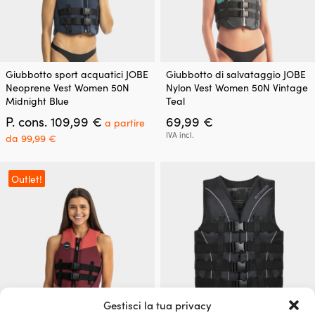
Questo
Questo
Giubbotto sport acquatici JOBE
Giubbotto di salvataggio JOBE
prodotto
prodotto
Neoprene Vest Women 50N
Nylon Vest Women 50N Vintage
ha
ha
Midnight Blue
Teal
più
più
Il
P. cons.
109,99
€
69,99
€
varianti.
varianti.
a partire
prezzo
Le
Le
Il
IVA incl.
da
99,99
€
originale
opzioni
opzioni
prezzo
era:
possono
possono
attuale
109,99 €.
essere
essere
è:
Outlet!
scelte
scelte
a
nella
nella
partire
pagina
pagina
da
del
del
99,99 €.
prodotto
prodotto
Gestisci la tua privacy