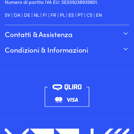
Numero di partita IVA EU: SE559238939801.
SV
|
DA
|
DE
|
NL
|
FI
|
FR
|
PL
|
ES
|
PT
|
CS
|
EN
Contatti & Assistenza
Traccia il tuo ordine
Condizioni & Informazioni
Su Moory
Garanzia del prezzo
Per telefono 8:00-20:00 (+46 8251546 –
Spedizione & consegna
Inglese)
Resi e rimborsi
Inviaci un’e-mail a info@moory.it
Termini e Condizioni di Vendita
Politica sulla privacy