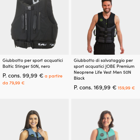
scelte
scelte
nella
nella
pagina
pagina
del
del
prodotto
prodotto
Questo
Questo
Giubbotto per sport acquatici
Giubbotto di salvataggio per
prodotto
prodotto
Baltic Stinger 50N, nero
sport acquatici JOBE Premium
ha
ha
Neoprene Life Vest Men 50N
Il
P. cons.
99,99
€
più
più
a partire
Black
prezzo
varianti.
varianti.
Il
da
79,99
€
originale
Il
Il
P. cons.
169,99
€
Le
Le
prezzo
159,99
€
era:
prezzo
pr
opzioni
opzioni
attuale
99,99 €.
originale
at
possono
possono
è:
era:
è:
essere
essere
a
169,99 €.
15
scelte
scelte
partire
nella
nella
da
pagina
pagina
79,99 €.
del
del
prodotto
prodotto