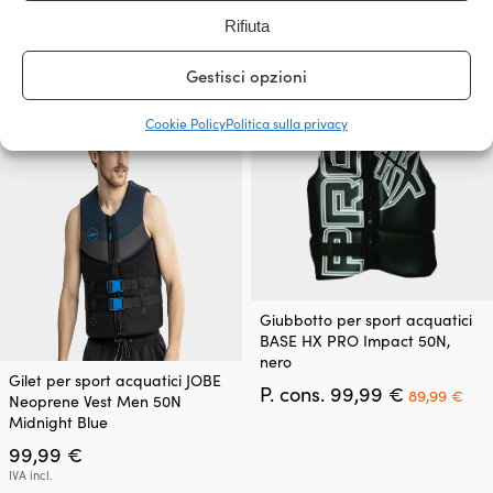
59,99
€
varianti.
varianti.
IVA incl.
Le
Le
Rifiuta
IVA incl.
opzioni
opzioni
possono
possono
Gestisci opzioni
essere
essere
scelte
scelte
Cookie Policy
Politica sulla privacy
nella
nella
pagina
pagina
del
del
prodotto
prodotto
Questo
Giubbotto per sport acquatici
prodotto
BASE HX PRO Impact 50N,
ha
nero
Questo
più
Gilet per sport acquatici JOBE
Il
Il
prodotto
P. cons.
99,99
€
varianti.
89,99
€
Neoprene Vest Men 50N
prezzo
pre
ha
Le
Midnight Blue
originale
att
più
opzioni
99,99
€
era:
è:
varianti.
possono
99,99 €.
89,
Le
essere
IVA incl.