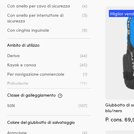
Con anello per cavo di sicurezza
(4)
Miglior vend
Con anello per interruttore di
(3)
sicurezza
Con cinghia inguinale
(8)
Con riflettori
(11)
Ambito di utilizzo
Con tasche
(56)
Deriva
(44)
Kayak e canoa
(45)
Per navigazione commerciale
(1)
Polivalente
(76)
Regata
(2)
Classe di galleggiamento
Questo
Sport acquatici
(15)
Giubbotto di s
50N
(107)
prodotto
blu/nero
SUP
(27)
ha
P. cons.
69,
più
Colore del giubbotto di salvataggio
varianti.
Le
Arancione
(4)