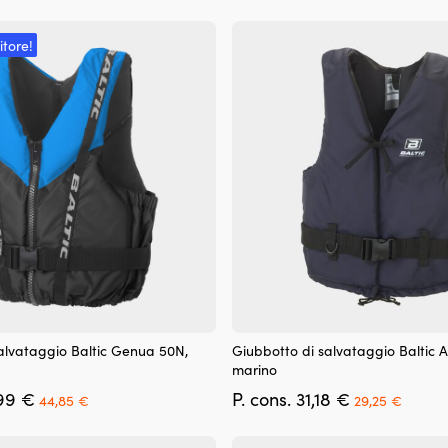
itore!
Questo
alvataggio Baltic Genua 50N,
Giubbotto di salvataggio Baltic 
prodotto
marino
ha
Il
Il
Il
Il
99
€
P. cons.
31,18
€
più
44,85
€
29,25
€
prezzo
prezzo
prezzo
prezz
varianti.
originale
attuale
originale
attual
Le