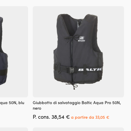
Questo
Aqua 50N, blu
Giubbotto di salvataggio Baltic Aqua Pro 50N,
prodotto
nero
ha
Il
Il
P. cons.
38,54
€
più
a partire da
33,05
€
o
prezzo
prezzo
varianti.
e
originale
attuale
Le