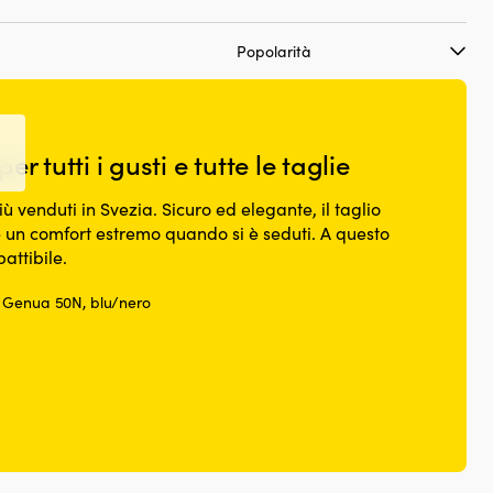
 tutti i gusti e tutte le taglie
ù venduti in Svezia. Sicuro ed elegante, il taglio
 un comfort estremo quando si è seduti. A questo
attibile.
c Genua 50N, blu/nero
rezzo
tuale
,85 €.