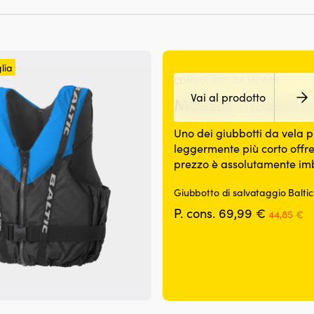
lia
CONSIGLIATO DA MOORY
Vai al prodotto
Modello moderno per
Uno dei giubbotti da vela pi
leggermente più corto offre
prezzo è assolutamente imb
Giubbotto di salvataggio Balti
Il
Il
P. cons.
69,99
€
44,85
€
prezzo
p
originale
at
era:
è:
69,99 €.
44