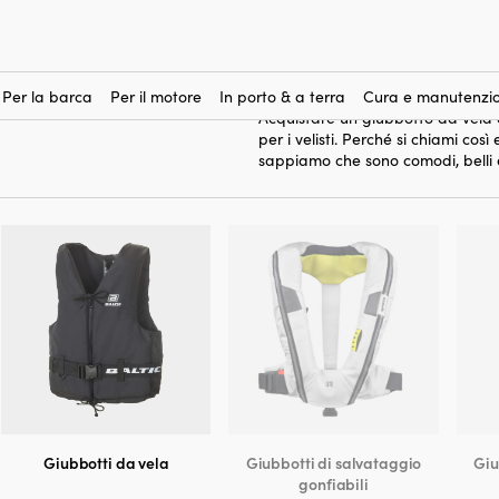
giubbotti da vela
Qui acquisti
per
galla se dovessi cadere in acqua.
è un requisito (altrimenti: scegli 
Per la barca
Per il motore
In porto & a terra
Cura e manutenzio
Acquistare un giubbotto da vela 
per i velisti. Perché si chiami c
sappiamo che sono comodi, belli e
Giubbotti da vela
Giubbotti di salvataggio
Giu
gonfiabili