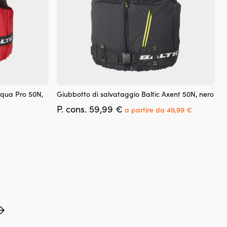
prodotto
Questo
Aqua Pro 50N,
Giubbotto di salvataggio Baltic Axent 50N, nero
prodotto
Il
Il
P. cons.
59,99
€
ha
a partire da
49,99
€
prezzo
prezzo
più
zo
originale
attuale
varianti.
ale
era:
è:
Le
59,99 €.
a
opzioni
8 €.
partire
possono
da
essere
49,99 €.
scelte
nella
pagina
del
prodotto