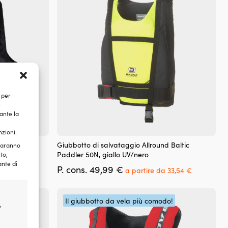
essere
scelte
nella
pagina
del
prodotto
 per
e
ante la
nzioni.
Questo
l 50N Black
Giubbotto di salvataggio Allround Baltic
 saranno
prodotto
Paddler 50N, giallo UV/nero
to,
ha
ante di
Il
Il
P. cons.
49,99
€
più
a partire da
33,54
€
prezzo
prezzo
varianti.
originale
attuale
Le
era:
è:
opzioni
Il giubbotto da vela più comodo!
,
49,99 €.
a
possono
partire
essere
da
scelte