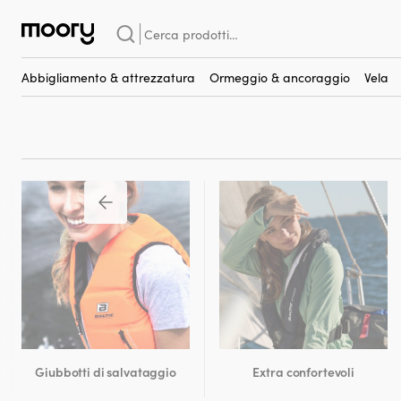
Sull'uomo
-
Giubbotti di salvataggio
-
Giubbotti da vela
Cerca:
Giubbotti da vela
(107)
Abbigliamento & attrezzatura
Ormeggio & ancoraggio
Vela
Giubbotti di salvataggio
Extra confortevoli