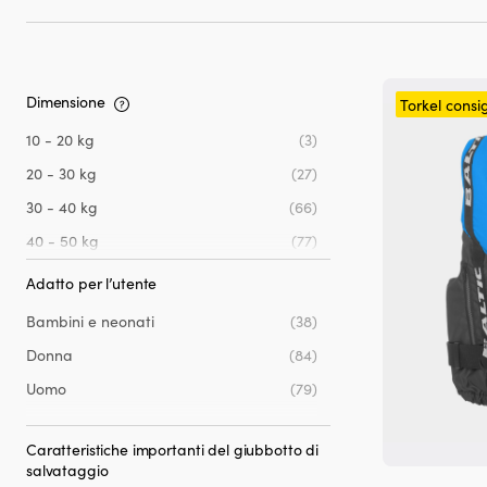
Dimensione
Torkel consig
10 - 20 kg
(3)
20 - 30 kg
(27)
30 - 40 kg
(66)
40 - 50 kg
(77)
50 - 60 kg
(64)
Adatto per l’utente
60 - 70 kg
(63)
Bambini e neonati
(38)
70 - 80 kg
(52)
Donna
(84)
80 - 90 kg
(50)
Uomo
(79)
90 - 100 kg
(51)
100 - 120 kg
(50)
Caratteristiche importanti del giubbotto di
salvataggio
120 kg e più
(50)