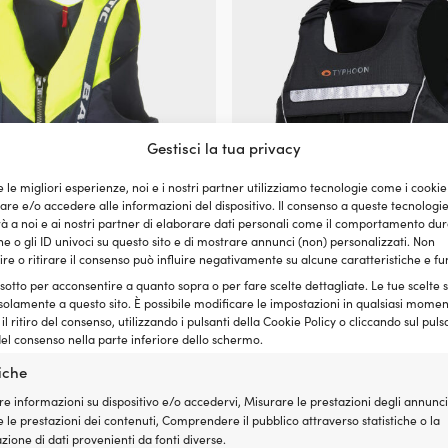
essere
scelte
nella
pagina
del
prodotto
Gestisci la tua privacy
e le migliori esperienze, noi e i nostri partner utilizziamo tecnologie come i cookie
e e/o accedere alle informazioni del dispositivo. Il consenso a queste tecnologi
 a noi e ai nostri partner di elaborare dati personali come il comportamento dur
e o gli ID univoci su questo sito e di mostrare annunci (non) personalizzati. Non
re o ritirare il consenso può influire negativamente su alcune caratteristiche e fu
Questo
alvataggio Baltic Genua 50N, UV-
Giubbotto da vela Typhoon Chesi
 sotto per acconsentire a quanto sopra o per fare scelte dettagliate. Le tue scelte
prodotto
solamente a questo sito. È possibile modificare le impostazioni in qualsiasi momen
109,99
€
ha
l ritiro del consenso, utilizzando i pulsanti della Cookie Policy o cliccando sul puls
Il
Il
99
€
più
59,99
€
IVA incl.
el consenso nella parte inferiore dello schermo.
prezzo
prezzo
varianti.
originale
attuale
Le
tiche
era:
è:
opzioni
re informazioni su dispositivo e/o accedervi, Misurare le prestazioni degli annunci
69,99 €.
59,99 €.
possono
 le prestazioni dei contenuti, Comprendere il pubblico attraverso statistiche o la
essere
ione di dati provenienti da fonti diverse.
scelte