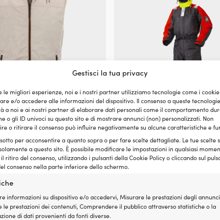
nella
pagina
del
prodotto
Gestisci la tua privacy
e le migliori esperienze, noi e i nostri partner utilizziamo tecnologie come i cookie
e e/o accedere alle informazioni del dispositivo. Il consenso a queste tecnologi
 a noi e ai nostri partner di elaborare dati personali come il comportamento dur
e o gli ID univoci su questo sito e di mostrare annunci (non) personalizzati. Non
Questo
alvataggio Regatta Classic Gold
Tuta di galleggiamento Baltic A
re o ritirare il consenso può influire negativamente su alcune caratteristiche e fu
prodotto
nero
 sotto per acconsentire a quanto sopra o per fare scelte dettagliate. Le tue scelte
ha
Il
Il
Il
solamente a questo sito. È possibile modificare le impostazioni in qualsiasi momen
,99
€
P. cons.
319,99
€
più
a partire da
219,99
€
a partire d
prezzo
prezzo
prezzo
l ritiro del consenso, utilizzando i pulsanti della Cookie Policy o cliccando sul puls
varianti.
el consenso nella parte inferiore dello schermo.
originale
attuale
originale
Le
era:
è:
era:
opzioni
tiche
249,99 €.
a
319,99 €.
possono
partire
essere
re informazioni su dispositivo e/o accedervi, Misurare le prestazioni degli annunci
da
scelte
 le prestazioni dei contenuti, Comprendere il pubblico attraverso statistiche o la
219,99 €.
nella
ione di dati provenienti da fonti diverse.