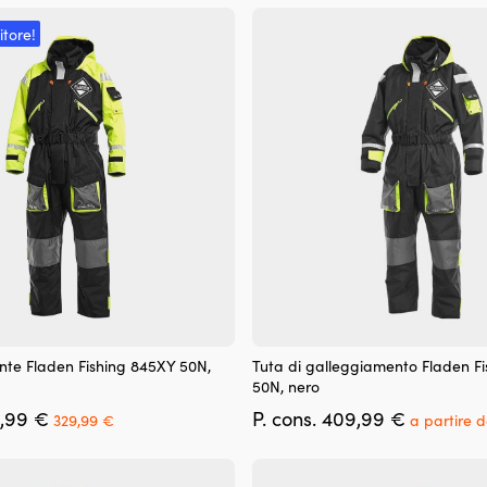
itore!
Questo
nte Fladen Fishing 845XY 50N,
Tuta di galleggiamento Fladen F
prodotto
50N, nero
ha
Il
Il
Il
,99
€
P. cons.
409,99
€
più
329,99
€
a partire 
prezzo
prezzo
prezzo
varianti.
originale
attuale
originale
Le
era:
è:
era:
opzioni