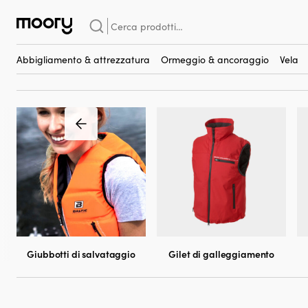
Sull'uomo
-
Giubbotti di salvataggio
-
Abbigliamento galleggian
Cerca:
Abbigliamento galleggi
Abbigliamento & attrezzatura
Ormeggio & ancoraggio
Vela
Giubbotti di salvataggio
Gilet di galleggiamento