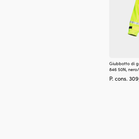
prodotto
Questo
Giubbotto di g
prodotto
846 50N, nero/
ha
P. cons.
309
più
varianti.
Le
opzioni
possono
essere
scelte
nella
pagina
del
prodotto