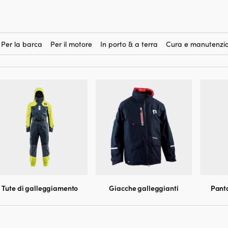
te
ante
abbigliamento galle
Acquistare
(43)
gilet termico, avrai un capo elegan
acqua. Se invece cerchi qualcosa d
Per la barca
Per il motore
In porto & a terra
Cura e manutenzio
galleggianti, giacche galleggianti 
Tute di galleggiamento
Giacche galleggianti
Panta