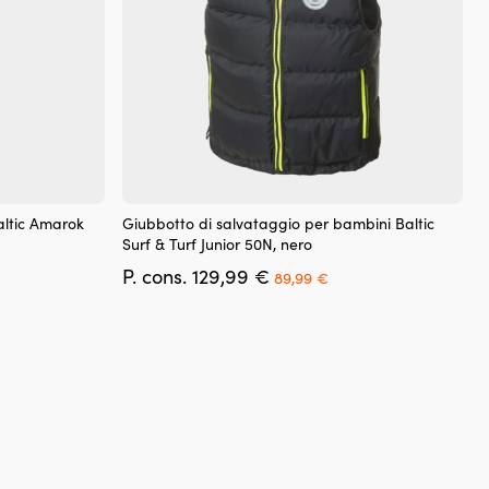
prodotto
Questo
altic Amarok
Giubbotto di salvataggio per bambini Baltic
prodotto
Surf & Turf Junior 50N, nero
ha
Il
Il
P. cons.
129,99
€
più
89,99
€
ezzo
prezzo
prezzo
varianti.
tuale
originale
attuale
Le
era:
è:
opzioni
9,99 €.
129,99 €.
89,99 €.
possono
essere
scelte
nella
pagina
del
prodotto