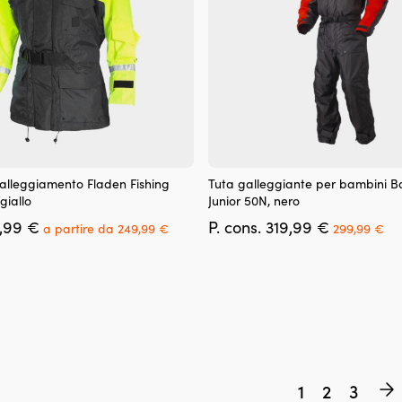
prodotto
Questo
alleggiamento Fladen Fishing
Tuta galleggiante per bambini B
prodotto
giallo
Junior 50N, nero
ha
Il
Il
Il
Il
,99
€
P. cons.
319,99
€
più
a partire da
249,99
€
299,99
€
prezzo
prezzo
prezzo
pr
varianti.
originale
attuale
originale
at
Le
era:
è:
era:
è:
opzioni
309,99 €.
a
319,99 €.
29
possono
partire
essere
da
scelte
249,99 €.
nella
pagina
del
1
2
3
prodotto