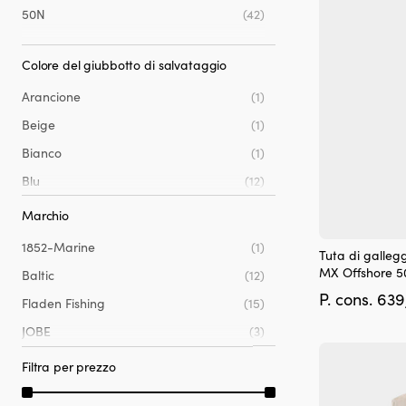
50N
(42)
scelte
nella
pagina
Colore del giubbotto di salvataggio
del
prodotto
Arancione
(1)
Beige
(1)
Bianco
(1)
Blu
(12)
Giallo
(13)
Marchio
Grigio
(4)
Questo
1852-Marine
(1)
Tuta di galleg
prodotto
Nero
(24)
MX Offshore 50
Baltic
(12)
ha
Rosa
(2)
P. cons.
639
più
Fladen Fishing
(15)
varianti.
Rosso
(5)
JOBE
(3)
Le
Turchese
(2)
opzioni
Regatta
(11)
Filtra per prezzo
possono
Verde
(1)
essere
Spinlock
(1)
scelte