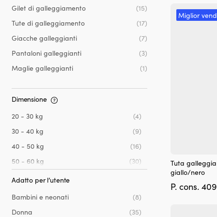
Gilet di galleggiamento
(15)
Miglior vend
Tute di galleggiamento
(17)
Giacche galleggianti
(7)
Pantaloni galleggianti
(3)
Maglie galleggianti
(1)
Dimensione
20 - 30 kg
(4)
30 - 40 kg
(9)
40 - 50 kg
(16)
Questo
50 - 60 kg
(30)
Tuta galleggia
prodotto
giallo/nero
60 - 70 kg
(32)
ha
Adatto per l’utente
P. cons.
409
più
70 - 80 kg
(23)
varianti.
Bambini e neonati
(8)
Le
80 - 90 kg
(20)
Donna
(35)
opzioni