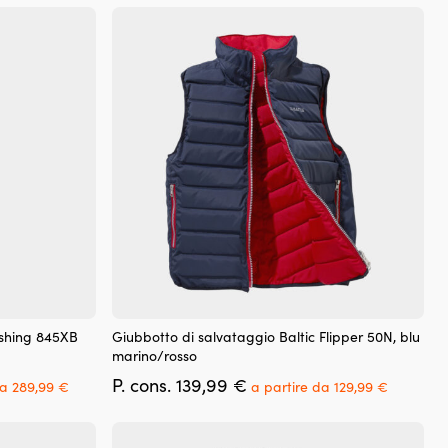
Questo
ishing 845XB
Giubbotto di salvataggio Baltic Flipper 50N, blu
prodotto
marino/rosso
ha
Il
Il
Il
P. cons.
139,99
€
più
da
289,99
€
a partire da
129,99
€
prezzo
prezzo
prezzo
varianti.
attuale
originale
attuale
Le
è:
era:
è:
opzioni