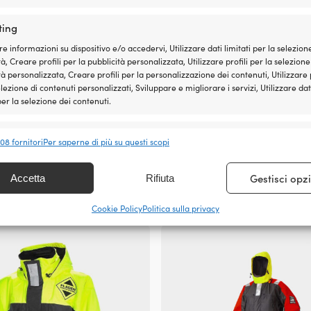
pagina
del
ting
prodotto
re informazioni su dispositivo e/o accedervi, Utilizzare dati limitati per la selezion
à, Creare profili per la pubblicità personalizzata, Utilizzare profili per la selezione
tà personalizzata, Creare profili per la personalizzazione dei contenuti, Utilizzare p
elezione di contenuti personalizzati, Sviluppare e migliorare i servizi, Utilizzare dat
 per la selezione dei contenuti.
nalità
Sempr
408 fornitori
Per saperne di più su questi scopi
Questo
 e combinare dati provenienti da altre fonti di dati, Collegare diversi
giamento Fladen Fishing 848
Giubbotto di salvataggio JOBE 
prodotto
vi, Identificare i dispositivi in base alle informazioni trasmesse
 nero/giallo
Women 50N Dark Teal
ha
Gestisci opz
Accetta
Rifiuta
icamente.
Il
Il
,99
€
99,99
€
più
619,99
€
prezzo
prezzo
varianti.
IVA incl.
Cookie Policy
Politica sulla privacy
originale
attuale
ire la sicurezza, prevenire e rilevare frodi, correggere
Le
era:
è:
, Erogare e presentare pubblicità e contenuto, Salvare e
opzioni
Sempr
689,99 €.
619,99 €.
care le scelte sulla privacy.
possono
essere
scelte
nella
pagina
del