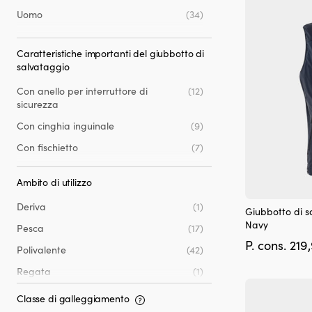
90 - 100 kg
(18)
possono
Uomo
(34)
essere
100 - 120 kg
(18)
scelte
nella
120 kg e più
(5)
Caratteristiche importanti del giubbotto di
pagina
salvataggio
del
prodotto
Con anello per interruttore di
(12)
sicurezza
Con cinghia inguinale
(9)
Con fischietto
(7)
Con riflettori
(26)
Ambito di utilizzo
Con tasche
(41)
Questo
Deriva
(1)
Giubbotto di s
prodotto
Navy
Pesca
(17)
ha
P. cons.
219
più
Polivalente
(42)
varianti.
Le
Regata
(1)
opzioni
possono
Classe di galleggiamento
essere