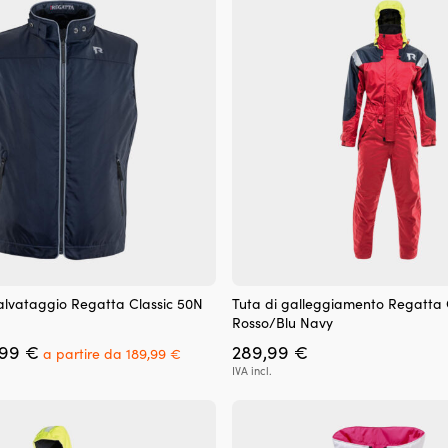
409,99 €.
329,99 €.
409,99 €.
possono
essere
scelte
nella
pagina
del
prodotto
Questo
alvataggio Regatta Classic 50N
Tuta di galleggiamento Regatta 
prodotto
Rosso/Blu Navy
ha
Il
Il
,99
€
289,99
€
più
a partire da
189,99
€
prezzo
prezzo
varianti.
IVA incl.
originale
attuale
Le
era:
è:
opzioni
219,99 €.
a
possono
partire
essere