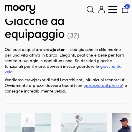
Sull'uomo
-
Abbigliamento
-
Abbigliamento marino
-
Giacche
0
da equipaggio
Giacche da
Cerca:
equipaggio
(37)
crewjackor
Qui puoi acquistare
– cioè giacche in stile marino
per una vita attiva in barca. Eleganti, pratiche e belle per farti
sentire a tuo agio in ogni situazione! Se desideri giacche
funzionali per il mare, dovresti invece guardare le
giacche da
vela
.
Vendiamo crewjackor di tutti i marchi noti, più alcuni sconosciuti.
Ovviamente a prezzi davvero buoni (con
garanzia del prezzo
) e
consegne incredibilmente veloci.