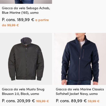
originale
a
Le
Questo
era:
è:
opzioni
Giacca da vela Sebago Achab,
prodotto
209,99 €.
1
possono
Blue Marine (193), uomo
ha
essere
Il
P. cons.
189,99
€
più
a partire
scelte
prezzo
varianti.
Il
nella
da
99,99
€
originale
Le
prezzo
pagina
era:
opzioni
attuale
del
189,99 €.
possono
è:
prodotto
essere
a
scelte
partire
nella
da
pagina
99,99 €.
del
prodotto
Questo
Questo
Giacca da vela Musto Snug
Giacca da vela Marine Classics
prodotto
prodotto
Blouson 2.0, Black, uomo
Softshell Jacket Navy, uomo
ha
ha
Il
Il
Il
Il
P. cons.
209,99
€
P. cons.
89,99
€
più
più
169,99
€
59,99
€
prezzo
prezzo
prezzo
pre
varianti.
varianti.