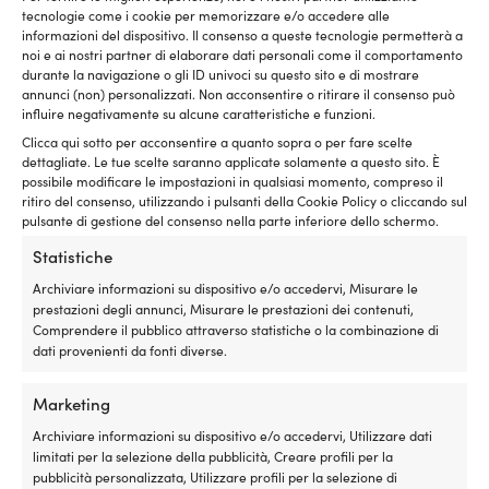
pagina
pagina
tecnologie come i cookie per memorizzare e/o accedere alle
del
del
informazioni del dispositivo. Il consenso a queste tecnologie permetterà a
prodotto
prodotto
noi e ai nostri partner di elaborare dati personali come il comportamento
durante la navigazione o gli ID univoci su questo sito e di mostrare
annunci (non) personalizzati. Non acconsentire o ritirare il consenso può
influire negativamente su alcune caratteristiche e funzioni.
Clicca qui sotto per acconsentire a quanto sopra o per fare scelte
dettagliate. Le tue scelte saranno applicate solamente a questo sito. È
Questo
Giacca leggera / giacca
possibile modificare le impostazioni in qualsiasi momento, compreso il
prodotto
piumino leggero Marine
ritiro del consenso, utilizzando i pulsanti della Cookie Policy o cliccando sul
ha
Classics Mary Light Weight
pulsante di gestione del consenso nella parte inferiore dello schermo.
più
Jacket Pink, donna
Questo
varianti.
Statistiche
Giacca da vela North Sails
Il
Il
prodotto
P. cons.
119,99
€
Le
69,99
€
Leeward Jacket Phantom,
prezzo
pre
ha
Archiviare informazioni su dispositivo e/o accedervi, Misurare le
opzioni
uomo
originale
att
più
prestazioni degli annunci, Misurare le prestazioni dei contenuti,
possono
Il
Il
P. cons.
199,99
€
era:
è:
varianti.
Comprendere il pubblico attraverso statistiche o la combinazione di
essere
189,99
€
prezzo
prezzo
119,99 €.
69,
Le
dati provenienti da fonti diverse.
scelte
originale
attuale
opzioni
nella
era:
è:
possono
pagina
Marketing
199,99 €.
189,99 €.
essere
del
scelte
Archiviare informazioni su dispositivo e/o accedervi, Utilizzare dati
prodotto
nella
limitati per la selezione della pubblicità, Creare profili per la
pagina
pubblicità personalizzata, Utilizzare profili per la selezione di