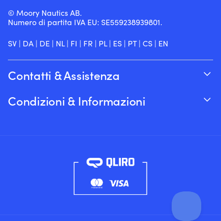
© Moory Nautics AB.
Numero di partita IVA EU: SE559238939801.
SV
|
DA
|
DE
|
NL
|
FI
|
FR
|
PL
|
ES
|
PT
|
CS
|
EN
Contatti & Assistenza
Traccia il tuo ordine
Condizioni & Informazioni
Su Moory
Garanzia del prezzo
Per telefono 8:00-20:00 (+46 8251546 –
Spedizione & consegna
Inglese)
Resi e rimborsi
Inviaci un’e-mail a info@moory.it
Termini e Condizioni di Vendita
Politica sulla privacy