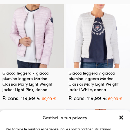
originale
attuale
originale
att
Le
Le
era:
è:
era:
è:
opzioni
opzioni
209,99 €.
169,99 €.
89,99 €.
59,
possono
possono
essere
essere
scelte
scelte
nella
nella
pagina
pagina
del
del
prodotto
prodotto
Questo
Questo
Giacca leggera / giacca
Giacca leggera / giacca
prodotto
prodotto
piumino leggero Marine
piumino leggero Marine
ha
ha
Classics Mary Light Weight
Classics Mary Light Weight
più
più
Jacket Light Pink, donna
Jacket White, donna
varianti.
varianti.
Il
Il
Il
Il
P. cons.
119,99
€
P. cons.
119,99
€
Le
Le
69,99
€
69,99
€
prezzo
prezzo
prezzo
pre
opzioni
opzioni
originale
attuale
originale
att
possono
possono
era:
è:
era:
è:
essere
essere
Gestisci la tua privacy
119,99 €.
69,99 €.
119,99 €.
69,
scelte
scelte
nella
nella
Per fornire le migliori esperienze, noi e i nostri partner utilizziamo