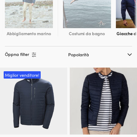
Abbigliamento marino
Costumi da bagno
Giacche d
Öppna filter
Miglior venditore!