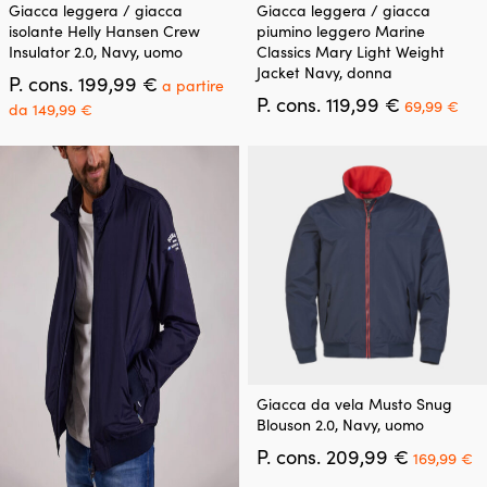
Questo
Questo
Giacca leggera / giacca
Giacca leggera / giacca
prodotto
prodotto
isolante Helly Hansen Crew
piumino leggero Marine
ha
ha
Insulator 2.0, Navy, uomo
Classics Mary Light Weight
più
più
Jacket Navy, donna
Il
P. cons.
199,99
€
varianti.
varianti.
a partire
prezzo
Il
Il
P. cons.
119,99
€
Le
Le
Il
69,99
€
da
149,99
€
originale
prezzo
pre
opzioni
opzioni
prezzo
era:
originale
att
possono
possono
attuale
199,99 €.
era:
è:
essere
essere
è:
119,99 €.
69,
scelte
scelte
a
nella
nella
partire
pagina
pagina
da
del
del
149,99 €.
prodotto
prodotto
Questo
Giacca da vela Musto Snug
prodotto
Blouson 2.0, Navy, uomo
ha
Il
Il
P. cons.
209,99
€
più
169,99
€
prezzo
p
varianti.