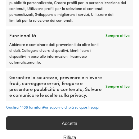
del
pubblicità personalizzata, Creare profili per la personalizzazione dei
prodotto
contenuti, Utilizzare profili per la selezione di contenuti
personalizzati, Sviluppare e migliorare i servizi, Utilizzare dati
limitati per la selezione dei contenuti.
Funzionalità
Sempre attivo
Questo
Questo
Giacca leggera / piumino
Giacca da vela Musto Snug
prodotto
prodotto
Abbinare e combinare dati provenienti da altre fonti
leggero Marine Classics Bay
Blouson 2.0, Navy/Carbon,
ha
ha
di dati, Collegare diversi dispositivi, Identificare i
Light Weight Jacket Navy,
donna
più
più
dispositivi in base alle informazioni trasmesse
uomo
Il
Il
P. cons.
209,99
€
varianti.
varianti.
169,99
€
automaticamente.
Il
Il
prezzo
p
P. cons.
119,99
€
Le
Le
69,99
€
prezzo
prezzo
originale
a
opzioni
opzioni
Garantire la sicurezza, prevenire e rilevare
originale
attuale
era:
è:
possono
possono
frodi, correggere errori, Erogare e
era:
è:
209,99 €.
1
essere
essere
Sempre attivo
presentare pubblicità e contenuto, Salvare
119,99 €.
69,99 €.
scelte
scelte
e comunicare le scelte sulla privacy.
nella
nella
pagina
pagina
Gestisci 1408 fornitori
Per saperne di più su questi scopi
del
del
prodotto
prodotto
Accetta
Rifiuta