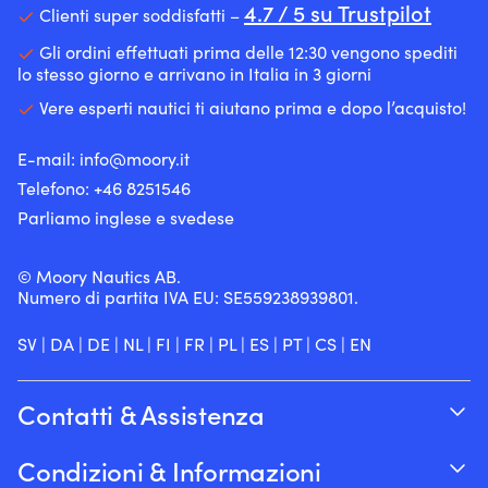
4.7 / 5 su Trustpilot
Clienti super soddisfatti –
Gli ordini effettuati prima delle 12:30 vengono spediti
lo stesso giorno e arrivano in Italia in 3 giorni
Vere esperti nautici ti aiutano prima e dopo l’acquisto!
E-mail:
info@moory.it
Telefono:
+46 8251
546
Parliamo inglese e svedese
© Moory Nautics AB.
Numero di partita IVA EU: SE559238939801.
SV
|
DA
|
DE
|
NL
|
FI
|
FR
|
PL
|
ES
|
PT
|
CS
|
EN
Contatti & Assistenza
Traccia il tuo ordine
Condizioni & Informazioni