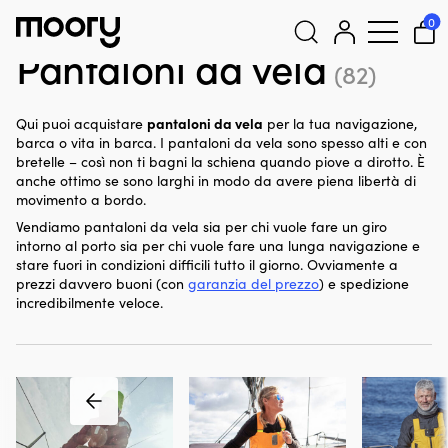
Sull'uomo
-
Abbigliamento
-
Abbigliamento da vela
-
Pantaloni
0
da vela
Pantaloni da vela
(82)
Cerca:
pantaloni da vela
Qui puoi acquistare
per la tua navigazione,
barca o vita in barca. I pantaloni da vela sono spesso alti e con
bretelle – così non ti bagni la schiena quando piove a dirotto. È
anche ottimo se sono larghi in modo da avere piena libertà di
movimento a bordo.
Vendiamo pantaloni da vela sia per chi vuole fare un giro
intorno al porto sia per chi vuole fare una lunga navigazione e
stare fuori in condizioni difficili tutto il giorno. Ovviamente a
prezzi davvero buoni (con
garanzia del prezzo
) e spedizione
incredibilmente veloce.