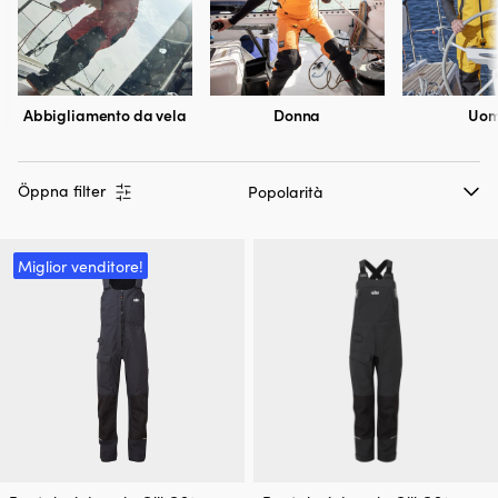
Abbigliamento da vela
Donna
Uo
Öppna filter
Miglior venditore!
Questo
Questo