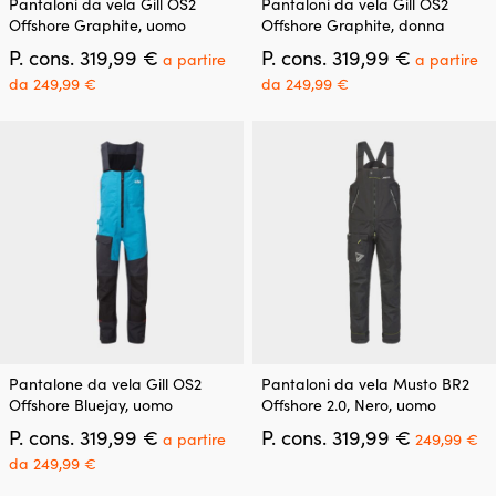
Pantaloni da vela Gill OS2
Pantaloni da vela Gill OS2
prodotto
prodotto
Offshore Graphite, uomo
Offshore Graphite, donna
ha
ha
Il
Il
P. cons.
319,99
€
P. cons.
319,99
€
più
più
a partire
a partire
prezzo
prezzo
varianti.
varianti.
Il
Il
da
249,99
€
da
249,99
€
originale
originale
Le
Le
prezzo
prezzo
era:
era:
opzioni
opzioni
attuale
attuale
319,99 €.
319,99 €.
possono
possono
è:
è:
essere
essere
a
a
scelte
scelte
partire
partire
nella
nella
da
da
pagina
pagina
249,99 €.
249,99 €.
del
del
prodotto
prodotto
Questo
Questo
Pantalone da vela Gill OS2
Pantaloni da vela Musto BR2
prodotto
prodotto
Offshore Bluejay, uomo
Offshore 2.0, Nero, uomo
ha
ha
Il
Il
Il
P. cons.
319,99
€
P. cons.
319,99
€
più
più
a partire
249,99
€
prezzo
prezzo
pr
varianti.
varianti.
Il
da
249,99
€
originale
originale
at
Le
Le
prezzo