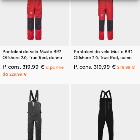
nella
nella
da
pagina
pagina
189,99 €.
del
del
prodotto
prodotto
Questo
Questo
Pantaloni da vela Musto BR2
Pantaloni da vela Musto BR2
prodotto
prodotto
Offshore 2.0, True Red, donna
Offshore 2.0, True Red, uomo
ha
ha
Il
Il
Il
P. cons.
319,99
€
P. cons.
319,99
€
più
più
a partire
249,99
€
prezzo
prezzo
pr
varianti.
varianti.
Il
da
229,99
€
originale
originale
at
Le
Le
prezzo
era:
era:
è:
opzioni
opzioni
attuale
319,99 €.
319,99 €.
24
possono
possono
è:
essere
essere
a
scelte
scelte
partire
nella
nella
da
pagina
pagina
229,99 €.
del
del
prodotto
prodotto