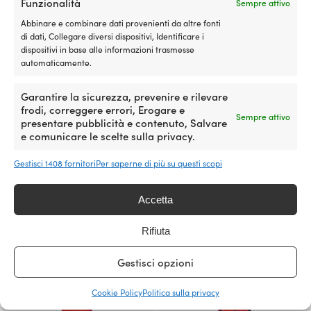
Funzionalità
Sempre attivo
originale
attuale
originale
Le
Le
prezzo
era:
è:
era:
opzioni
opzioni
attuale
Abbinare e combinare dati provenienti da altre fonti
319,99 €.
249,99 €.
249,99 €.
possono
possono
è:
di dati, Collegare diversi dispositivi, Identificare i
essere
essere
a
dispositivi in base alle informazioni trasmesse
scelte
scelte
partire
automaticamente.
nella
nella
da
pagina
pagina
189,99 €.
Garantire la sicurezza, prevenire e rilevare
del
del
frodi, correggere errori, Erogare e
prodotto
prodotto
Sempre attivo
presentare pubblicità e contenuto, Salvare
e comunicare le scelte sulla privacy.
Gestisci 1408 fornitori
Per saperne di più su questi scopi
Questo
Questo
Pantaloni da vela Musto BR1
Pantaloni da vela Gill OS3
prodotto
prodotto
Accetta
Channel, Nero, donna
Coastal Graphite, donna
ha
ha
Il
Il
Il
P. cons.
249,99
€
P. cons.
199,99
€
più
più
a partire
189,99
€
prezzo
prezzo
pr
Rifiuta
varianti.
varianti.
Il
da
189,99
€
originale
originale
at
Le
Le
prezzo
era:
era:
è:
opzioni
opzioni
attuale
Gestisci opzioni
249,99 €.
199,99 €.
18
possono
possono
è:
essere
essere
a
Cookie Policy
Politica sulla privacy
scelte
scelte
partire