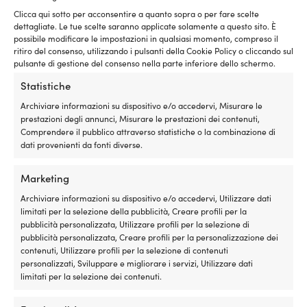
Clicca qui sotto per acconsentire a quanto sopra o per fare scelte
Questo
Questo
Pantaloni da vela Typhoon TX-
Pantaloni da vela senza
dettagliate. Le tue scelte saranno applicate solamente a questo sito. È
prodotto
prodotto
3 Coast, Grey, unisex
bretelle Musto BR1 Solent,
possibile modificare le impostazioni in qualsiasi momento, compreso il
ha
ha
Black, unisex
ritiro del consenso, utilizzando i pulsanti della Cookie Policy o cliccando sul
Il
P. cons.
199,99
€
più
più
a partire
pulsante di gestione del consenso nella parte inferiore dello schermo.
prezzo
Il
Il
P. cons.
169,99
€
varianti.
varianti.
Il
139,99
€
da
149,99
€
originale
prezzo
pr
Le
Le
prezzo
Statistiche
era:
originale
at
opzioni
opzioni
attuale
199,99 €.
era:
è:
possono
possono
Archiviare informazioni su dispositivo e/o accedervi, Misurare le
è:
169,99 €.
13
essere
essere
prestazioni degli annunci, Misurare le prestazioni dei contenuti,
a
scelte
scelte
Comprendere il pubblico attraverso statistiche o la combinazione di
partire
nella
nella
dati provenienti da fonti diverse.
da
pagina
pagina
149,99 €.
del
del
Marketing
prodotto
prodotto
Archiviare informazioni su dispositivo e/o accedervi, Utilizzare dati
limitati per la selezione della pubblicità, Creare profili per la
pubblicità personalizzata, Utilizzare profili per la selezione di
pubblicità personalizzata, Creare profili per la personalizzazione dei
Questo
Questo
contenuti, Utilizzare profili per la selezione di contenuti
Pantaloni da vela Musto BR2
Pantalone da vela Musto BR1
prodotto
prodotto
personalizzati, Sviluppare e migliorare i servizi, Utilizzare dati
Offshore 2.0, True Navy, uomo
Channel, True Navy, donna
ha
ha
limitati per la selezione dei contenuti.
Il
Il
Il
P. cons.
319,99
€
P. cons.
249,99
€
più
più
249,99
€
a partire
prezzo
prezzo
prezzo
varianti.
varianti.
Il
da
189,99
€