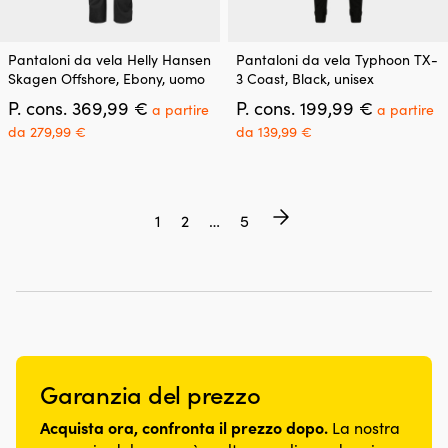
Questo
Questo
Pantaloni da vela Helly Hansen
Pantaloni da vela Typhoon TX-
prodotto
prodotto
Skagen Offshore, Ebony, uomo
3 Coast, Black, unisex
ha
ha
Il
Il
P. cons.
369,99
€
P. cons.
199,99
€
più
più
a partire
a partire
prezzo
prezzo
varianti.
varianti.
Il
Il
da
279,99
€
da
139,99
€
originale
originale
Le
Le
prezzo
prezzo
era:
era:
opzioni
opzioni
attuale
attuale
369,99 €.
199,99 €.
possono
possono
è:
è:
essere
essere
a
a
1
2
…
5
scelte
scelte
partire
partire
nella
nella
da
da
pagina
pagina
279,99 €.
139,99 €.
del
del
prodotto
prodotto
Garanzia del prezzo
Acquista ora, confronta il prezzo dopo.
La nostra