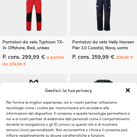
del
del
prodotto
prodotto
Questo
Questo
Pantaloni da vela Typhoon TX-
Pantaloni da vela Helly Hansen
prodotto
prodotto
3+ Offshore, Red, unisex
Pier 3.0 Coastal, Navy, uomo
ha
ha
Il
Il
Il
P. cons.
299,99
€
P. cons.
259,99
€
più
più
a partire
209,99
€
prezzo
prezzo
p
varianti.
varianti.
Il
da
229,99
€
originale
originale
a
Le
Le
prezzo
era:
era:
è:
opzioni
opzioni
attuale
299,99 €.
259,99 €.
2
possono
possono
è:
essere
essere
a
Gestisci la tua privacy
scelte
scelte
partire
nella
nella
da
Per fornire le migliori esperienze, noi e i nostri partner utilizziamo
pagina
pagina
229,99 €.
tecnologie come i cookie per memorizzare e/o accedere alle
del
del
informazioni del dispositivo. Il consenso a queste tecnologie permetterà a
prodotto
prodotto
noi e ai nostri partner di elaborare dati personali come il comportamento
durante la navigazione o gli ID univoci su questo sito e di mostrare
annunci (non) personalizzati. Non acconsentire o ritirare il consenso può
influire negativamente su alcune caratteristiche e funzioni.