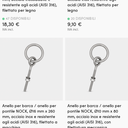
resistente agli acidi (AISI 316),
acidi (AISI 316), filettato per
filettato per legno
legno
47 DISPONIBILI
20 DISPONIBILI
18,30
€
9,10
€
IVA incl.
IVA incl.
Anello per barca / anello per
Anello per barca / anello per
pontile NOCK, Ø16 mm x 260
pontile NOCK, Ø10 mm x 80
mm, acciaio inox e resistente
mm, acciaio inox e resistente
agli acidi (AISI 316), filettato a
agli acidi (AISI 316), con
macchina
filettatura meccanica