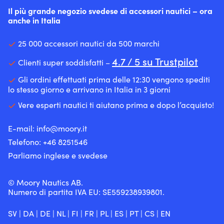
Il più grande negozio svedese di accessori nautici – ora
anche in Italia
25 000 accessori nautici da 500 marchi
4.7 / 5 su Trustpilot
Clienti super soddisfatti –
Gli ordini effettuati prima delle 12:30 vengono spediti
lo stesso giorno e arrivano in Italia in 3 giorni
Vere esperti nautici ti aiutano prima e dopo l’acquisto!
E-mail:
info@moory.it
Telefono:
+46 8251
546
Parliamo inglese e svedese
© Moory Nautics AB.
Numero di partita IVA EU: SE559238939801.
SV
|
DA
|
DE
|
NL
|
FI
|
FR
|
PL
|
ES
|
PT
|
CS
|
EN