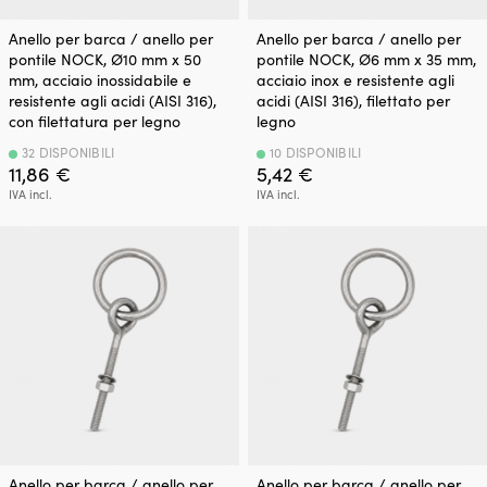
Anello per barca / anello per
Anello per barca / anello per
pontile NOCK, Ø10 mm x 50
pontile NOCK, Ø6 mm x 35 mm,
mm, acciaio inossidabile e
acciaio inox e resistente agli
resistente agli acidi (AISI 316),
acidi (AISI 316), filettato per
con filettatura per legno
legno
32 DISPONIBILI
10 DISPONIBILI
11,86
€
5,42
€
IVA incl.
IVA incl.
Anello per barca / anello per
Anello per barca / anello per