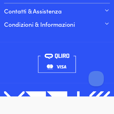
Contatti & Assistenza
Traccia il tuo ordine
Condizioni & Informazioni
Su Moory
Garanzia del prezzo
Per telefono 8:00-20:00 (+46 8251546 –
Spedizione & consegna
Inglese)
Resi e rimborsi
Inviaci un’e-mail a info@moory.it
Termini e Condizioni di Vendita
Politica sulla privacy
Filtro
Reimposta filtri