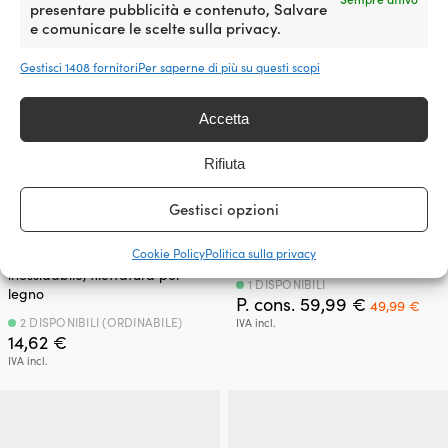
presentare pubblicità e contenuto, Salvare
e comunicare le scelte sulla privacy.
Gestisci 1408 fornitori
Per saperne di più su questi scopi
Accetta
Rifiuta
Gestisci opzioni
Anello per barca / anello per
Bitte d’ormeggio, doppia, 238 x
Cookie Policy
Politica sulla privacy
molo, Ø10 mm x 50 mm, acciaio
94 mm, acciaio galvanizzato
inossidabile, filettatura per
1 DISPONIBILI
legno
Il
Il
P. cons.
59,99
€
49,99
€
prezzo
pre
2 DISPONIBILI (ORDINABILE)
IVA incl.
originale
att
14,62
€
era:
è:
IVA incl.
59,99 €.
49,