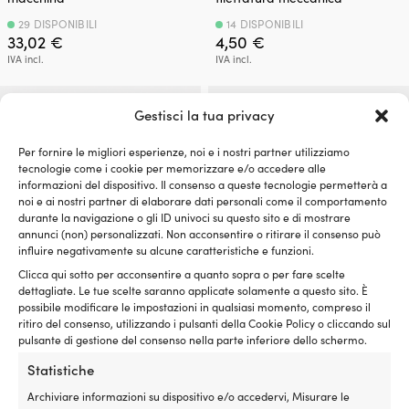
29 DISPONIBILI
14 DISPONIBILI
33,02
€
4,50
€
IVA incl.
IVA incl.
Gestisci la tua privacy
Per fornire le migliori esperienze, noi e i nostri partner utilizziamo
tecnologie come i cookie per memorizzare e/o accedere alle
informazioni del dispositivo. Il consenso a queste tecnologie permetterà a
noi e ai nostri partner di elaborare dati personali come il comportamento
durante la navigazione o gli ID univoci su questo sito e di mostrare
annunci (non) personalizzati. Non acconsentire o ritirare il consenso può
influire negativamente su alcune caratteristiche e funzioni.
Clicca qui sotto per acconsentire a quanto sopra o per fare scelte
dettagliate. Le tue scelte saranno applicate solamente a questo sito. È
Anello per barca / anello per
Anello per barca / anello per
possibile modificare le impostazioni in qualsiasi momento, compreso il
pontile NOCK, Ø8 mm x 60 mm,
molo, Ø12 mm x 65 mm, acciaio
ritiro del consenso, utilizzando i pulsanti della Cookie Policy o cliccando sul
acciaio inox e resistente agli
inossidabile, filettatura per
pulsante di gestione del consenso nella parte inferiore dello schermo.
acidi (AISI 316), con filettatura
legno
Statistiche
metrica
2 DISPONIBILI (ORDINABILE)
Il
Il
P. cons.
23,82
€
Archiviare informazioni su dispositivo e/o accedervi, Misurare le
10 DISPONIBILI
23,20
€