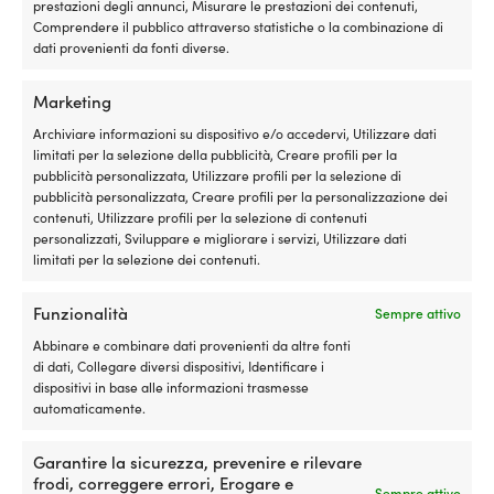
prezzo
prez
3,58
€
prestazioni degli annunci, Misurare le prestazioni dei contenuti,
IVA incl.
originale
attu
Comprendere il pubblico attraverso statistiche o la combinazione di
IVA incl.
era:
è:
dati provenienti da fonti diverse.
23,82 €.
23,20
Marketing
Archiviare informazioni su dispositivo e/o accedervi, Utilizzare dati
limitati per la selezione della pubblicità, Creare profili per la
pubblicità personalizzata, Utilizzare profili per la selezione di
pubblicità personalizzata, Creare profili per la personalizzazione dei
contenuti, Utilizzare profili per la selezione di contenuti
personalizzati, Sviluppare e migliorare i servizi, Utilizzare dati
limitati per la selezione dei contenuti.
Funzionalità
Sempre attivo
Bitta d’ormeggio per pontile
Bitta d’ormeggio per pontile
NOCK, singola, 150 mm, acciaio
NOCK, singola, 120 mm, acciaio
Abbinare e combinare dati provenienti da altre fonti
inossidabile e resistente agli
inossidabile e resistente agli
di dati, Collegare diversi dispositivi, Identificare i
acidi (AISI 316)
acidi (AISI 316)
dispositivi in base alle informazioni trasmesse
automaticamente.
15 DISPONIBILI
10 DISPONIBILI
59,99
€
59,99
€
Garantire la sicurezza, prevenire e rilevare
IVA incl.
IVA incl.
frodi, correggere errori, Erogare e
Sempre attivo