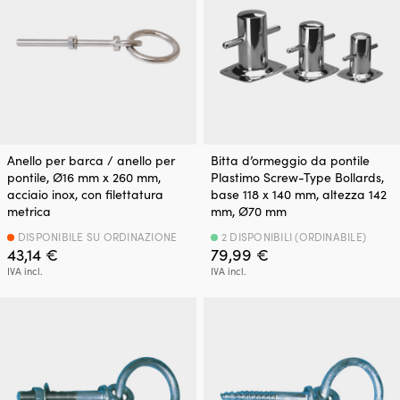
Anello per barca / anello per
Bitta d’ormeggio da pontile
pontile, Ø16 mm x 260 mm,
Plastimo Screw-Type Bollards,
acciaio inox, con filettatura
base 118 x 140 mm, altezza 142
metrica
mm, Ø70 mm
DISPONIBILE SU ORDINAZIONE
2 DISPONIBILI (ORDINABILE)
43,14
€
79,99
€
IVA incl.
IVA incl.