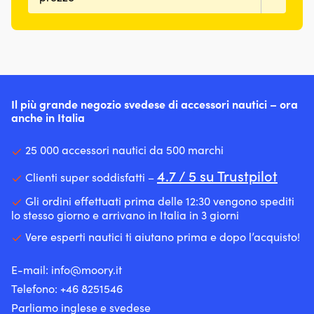
Il più grande negozio svedese di accessori nautici – ora
anche in Italia
25 000 accessori nautici da 500 marchi
4.7 / 5 su Trustpilot
Clienti super soddisfatti –
Gli ordini effettuati prima delle 12:30 vengono spediti
lo stesso giorno e arrivano in Italia in 3 giorni
Vere esperti nautici ti aiutano prima e dopo l’acquisto!
E-mail:
info@moory.it
Telefono:
+46 8251
546
Parliamo inglese e svedese