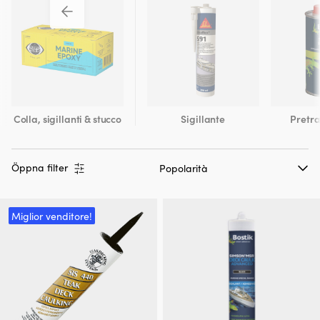
Colla, sigillanti & stucco
Sigillante
Pretr
Öppna filter
Miglior venditore!