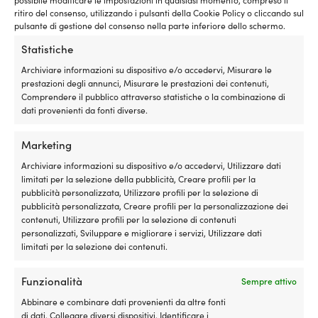
tubo, 600 ml, nero
Sikaflex 298 FC, tubetto, 600
ritiro del consenso, utilizzando i pulsanti della Cookie Policy o cliccando sul
ml, nero, 2-pack
pulsante di gestione del consenso nella parte inferiore dello schermo.
11 DISPONIBILI (ORDINABILE)
Il
Il
P. cons.
41,30
€
5 DISPONIBILI (ORDINABILE)
40,85
€
Statistiche
prezzo
prezzo
79,99
€
IVA incl.
originale
attuale
IVA incl.
Archiviare informazioni su dispositivo e/o accedervi, Misurare le
era:
è:
prestazioni degli annunci, Misurare le prestazioni dei contenuti,
41,30 €.
40,85 €.
Comprendere il pubblico attraverso statistiche o la combinazione di
dati provenienti da fonti diverse.
Marketing
Archiviare informazioni su dispositivo e/o accedervi, Utilizzare dati
limitati per la selezione della pubblicità, Creare profili per la
pubblicità personalizzata, Utilizzare profili per la selezione di
pubblicità personalizzata, Creare profili per la personalizzazione dei
contenuti, Utilizzare profili per la selezione di contenuti
personalizzati, Sviluppare e migliorare i servizi, Utilizzare dati
limitati per la selezione dei contenuti.
Sigillante Bostik Simson MSR
Bedding Compound, 290 ml,
Funzionalità
Sempre attivo
nero
Abbinare e combinare dati provenienti da altre fonti
2 DISPONIBILI (ORDINABILE)
di dati, Collegare diversi dispositivi, Identificare i