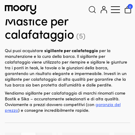
Cura e manutenzione della barca
-
Colla, sigillanti & stucco
-
0
Mastice per calafataggio
Mastice per
Cerca:
calafataggio
(5)
sigillante per calafataggio
Qui puoi acquistare
per la
manutenzione e la cura della barca. Il sigillante per
calafataggio viene utilizzato per riempire e sigillare le giunture
tra i ponti in teak, le tavole o le giunzioni della barca,
garantendo un risultato elegante e impermeabile. Investi in un
sigillante per calafataggio di alta qualità per garantire che la
tua barca sia ben protetta dall’umidità e dalle perdite.
Vendiamo sigillante per calafataggio di marchi rinomati come
Bostik e Sika – accuratamente selezionati e di alta qualità.
Ovviamente a prezzi davvero competitivi (con
garanzia del
prezzo
) e consegne incredibilmente rapide.