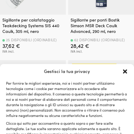
Sigillante per calafataggio
Sigillante per ponti Bostik
Teakdecking Systems SIS 440
Simson MSR Deck Caulk
Caulk, 305 ml, nero
Advanced, 290 ml, nero
25 DISPONIBILI (ORDINABILE)
62 DISPONIBILI (ORDINABILE)
37,62
€
28,42
€
IVA incl.
IVA incl.
Prezzo del pacchetto!
Gestisci la tua privacy
Per fornire le migliori esperienze, noi e i nostri partner utilizziamo
tecnologie come i cookie per memorizzare e/o accedere alle
informazioni del dispositivo. Il consenso a queste tecnologie permetterà a
noi e ai nostri partner di elaborare dati personali come il comportamento
durante la navigazione o gli ID univoci su questo sito e di mostrare
annunci (non) personalizzati. Non acconsentire o ritirare il consenso può
influire negativamente su alcune caratteristiche e funzioni.
Clicca qui sotto per acconsentire a quanto sopra o per fare scelte
dettagliate. Le tue scelte saranno applicate solamente a questo sito. È
Sigillante Sika Sikaflex 298 FC,
Mastice per calafataggio Sika
possibile modificare le impostazioni in qualsiasi momento, compreso il