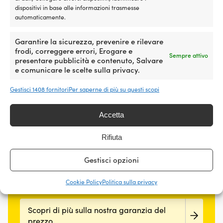
25,66
€
dispositivi in base alle informazioni trasmesse
IVA incl.
automaticamente.
Garantire la sicurezza, prevenire e rilevare
frodi, correggere errori, Erogare e
Sempre attivo
presentare pubblicità e contenuto, Salvare
e comunicare le scelte sulla privacy.
Garanzia del prezzo
Gestisci 1408 fornitori
Per saperne di più su questi scopi
Acquista ora, confronta il prezzo dopo.
La nostra
Accetta
garanzia del prezzo è molto semplice: adeguiamo
il prezzo rispetto a tutti i negozi nel mondo. Puoi
Rifiuta
acquistare la tua attrezzatura in tutta tranquillità
già adesso – se la trovi a un prezzo inferiore
Gestisci opzioni
presso un altro negozio entro 14 giorni,
adegueremo il prezzo successivamente. Nessuna
Cookie Policy
Politica sulla privacy
condizione strana.
Scopri di più sulla nostra garanzia del
prezzo