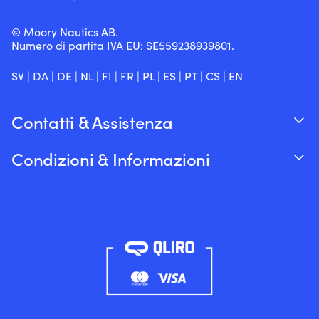
© Moory Nautics AB.
Numero di partita IVA EU: SE559238939801.
SV
|
DA
|
DE
|
NL
|
FI
|
FR
|
PL
|
ES
|
PT
|
CS
|
EN
Contatti & Assistenza
Traccia il tuo ordine
Condizioni & Informazioni
Su Moory
Garanzia del prezzo
Per telefono 8:00-20:00 (+46 8251546 –
Spedizione & consegna
Inglese)
Resi e rimborsi
Inviaci un’e-mail a info@moory.it
Termini e Condizioni di Vendita
Politica sulla privacy