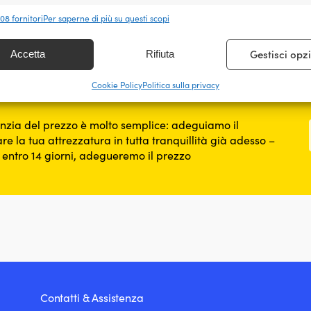
nalità
Sempr
408 fornitori
Per saperne di più su questi scopi
 e combinare dati provenienti da altre fonti di dati, Collegare diversi
vi, Identificare i dispositivi in base alle informazioni trasmesse
Gestisci opz
Accetta
Rifiuta
icamente.
Cookie Policy
Politica sulla privacy
ire la sicurezza, prevenire e rilevare frodi, correggere
, Erogare e presentare pubblicità e contenuto, Salvare e
Sempr
care le scelte sulla privacy.
nzia del prezzo è molto semplice: adeguiamo il
re la tua attrezzatura in tutta tranquillità già adesso –
o entro 14 giorni, adegueremo il prezzo
Contatti & Assistenza