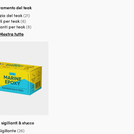
tamento del teak
izia del teak
(21)
li per teak
(6)
llanti per teak
(8)
Mostra tutto
 sigillanti & stucco
Sigillante
(26)