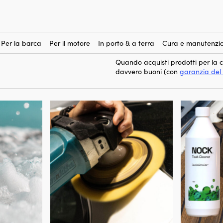
ella barca
prodot
Acquistare buoni (e giusti)
divertente. Inoltre, fa sì che gli 
potresti aver bisogno per la cura
Per la barca
Per il motore
In porto & a terra
Cura e manutenzio
speciali per rimuovere quei malede
Quando acquisti prodotti per la 
davvero buoni (con
garanzia del