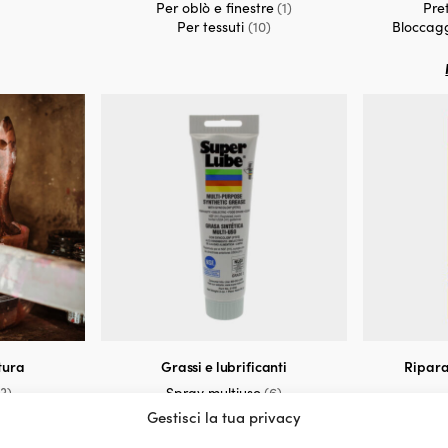
Per oblò e finestre
(1)
Pre
Per tessuti
(10)
Bloccaggi
tura
Grassi e lubrificanti
Ripara
(3)
Spray multiuso
(6)
)
Lubrificante universale
(10)
Gestisci la tua privacy
i
(19)
Grasso marino
(9)