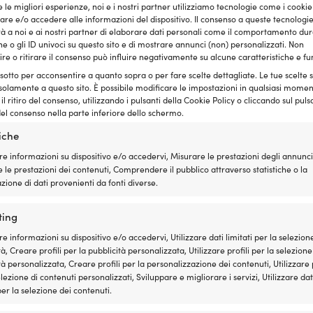
o
Mostra tutto
e le migliori esperienze, noi e i nostri partner utilizziamo tecnologie come i cookie
e e/o accedere alle informazioni del dispositivo. Il consenso a queste tecnologi
 a noi e ai nostri partner di elaborare dati personali come il comportamento dur
e o gli ID univoci su questo sito e di mostrare annunci (non) personalizzati. Non
re o ritirare il consenso può influire negativamente su alcune caratteristiche e fu
 sotto per acconsentire a quanto sopra o per fare scelte dettagliate. Le tue scelte
solamente a questo sito. È possibile modificare le impostazioni in qualsiasi momen
l ritiro del consenso, utilizzando i pulsanti della Cookie Policy o cliccando sul puls
el consenso nella parte inferiore dello schermo.
tiche
re informazioni su dispositivo e/o accedervi, Misurare le prestazioni degli annunci
 le prestazioni dei contenuti, Comprendere il pubblico attraverso statistiche o la
ione di dati provenienti da fonti diverse.
are
Epossidici, laminazione e vetroresina
ting
Epossidica
(36)
Levig
re informazioni su dispositivo e/o accedervi, Utilizzare dati limitati per la selezion
Poliestere
(4)
à, Creare profili per la pubblicità personalizzata, Utilizzare profili per la selezione
Gelcoat
(20)
tà personalizzata, Creare profili per la personalizzazione dei contenuti, Utilizzare p
Mostra tutto
elezione di contenuti personalizzati, Sviluppare e migliorare i servizi, Utilizzare dat
 per la selezione dei contenuti.