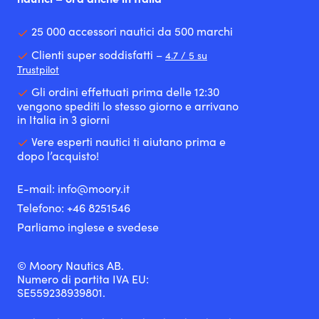
25 000 accessori nautici da 500 marchi
Clienti super soddisfatti –
4.7 / 5 su
Trustpilot
Gli ordini effettuati prima delle 12:30
vengono spediti lo stesso giorno e arrivano
in Italia in 3 giorni
Vere esperti nautici ti aiutano prima e
dopo l’acquisto!
E-mail:
info@moory.it
Telefono:
+46 8251
546
Parliamo inglese e svedese
© Moory Nautics AB.
Numero di partita IVA EU:
SE559238939801.