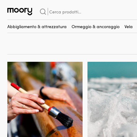
Cura e manutenzione della barca
Cerca:
Cura e manutenzione d
(2098)
Abbigliamento & attrezzatura
Ormeggio & ancoraggio
Vela