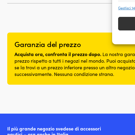
Funzio
Gestisci 1
Abbinare
dispositi
automat
Garant
Garanzia del prezzo
errori
comuni
Acquista ora, confronta il prezzo dopo.
La nostra gara
prezzo rispetto a tutti i negozi nel mondo. Puoi acquista
se la trovi a un prezzo inferiore presso un altro negozi
successivamente. Nessuna condizione strana.
Il più grande negozio svedese di accessori
nautici – ora anche in Italia