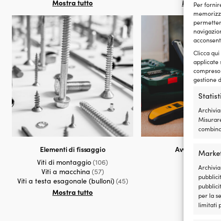
Mostra tutto
Mostra tutt
Per fornir
memorizzar
permetterà
navigazion
acconsenti
Clicca qui
applicate 
compreso i
gestione d
Statis
Archivia
Misurare
combinaz
Elementi di fissaggio
Avvitare & for
Marke
Viti di montaggio
(106)
Archivia
Viti a macchina
(57)
pubblicit
Viti a testa esagonale (bulloni)
(45)
pubblici
Mostra tutto
per la s
limitati