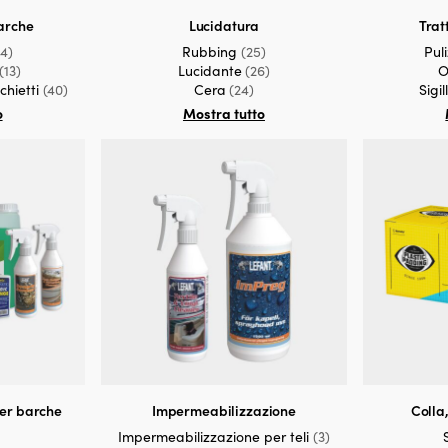
arche
Lucidatura
Trat
54)
Rubbing
(25)
Pul
(13)
Lucidante
(26)
O
chietti
(40)
Cera
(24)
Sigi
o
Mostra tutto
per barche
Impermeabilizzazione
Colla,
Impermeabilizzazione per teli
(3)