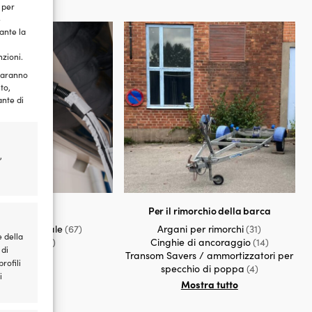
 per
e
ante la
nzioni.
 saranno
to,
ante di
,
Levigatura
Per il rimorchio della barca
atura manuale
(67)
Argani per rimorchi
(31)
e della
Levigatrici
(1)
Cinghie di ancoraggio
(14)
 di
Transom Savers / ammortizzatori per
rofili
specchio di poppa
(4)
i
Mostra tutto