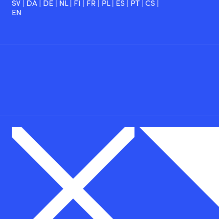
SV
|
DA
|
DE
|
NL
|
FI
|
FR
|
PL
|
ES
|
PT
|
CS
|
EN