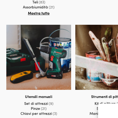
Teli
(83)
Assorbiumidità
(21)
Mostra tutto
Utensili manuali
Strumenti di pit
Set di attrezzi
(9)
Kit di pittura
Pinze
(21)
Set di rulli
(5
Chiavi per attrezzi
(3)
Manicotti per rull