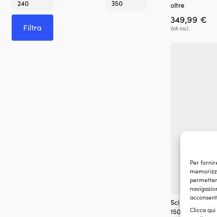
oltre
Min
Max
349,99
€
Filtra
IVA incl.
Per fornir
memorizzar
permetterà
navigazion
acconsenti
Sci nautici JOB
Clicca qui
150 cm, blu + a