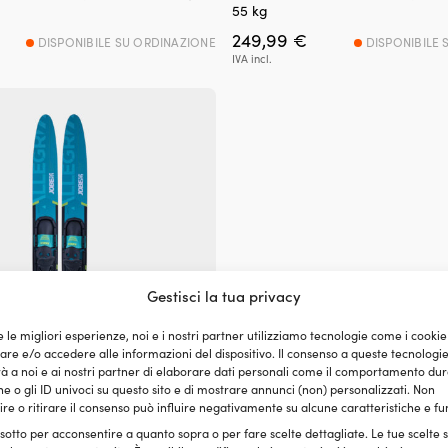
55 kg
249,99
€
DISPONIBILE SU ORDINAZIONE
DISPONIBILE 
IVA incl.
Gestisci la tua privacy
e le migliori esperienze, noi e i nostri partner utilizziamo tecnologie come i cookie
e e/o accedere alle informazioni del dispositivo. Il consenso a queste tecnologi
 a noi e ai nostri partner di elaborare dati personali come il comportamento dur
e o gli ID univoci su questo sito e di mostrare annunci (non) personalizzati. Non
re o ritirare il consenso può influire negativamente su alcune caratteristiche e fu
E Allegre 59″ Combo Skis Teal,
 sotto per acconsentire a quanto sopra o per fare scelte dettagliate. Le tue scelte
ttacchi, adatti per sciatori fino a