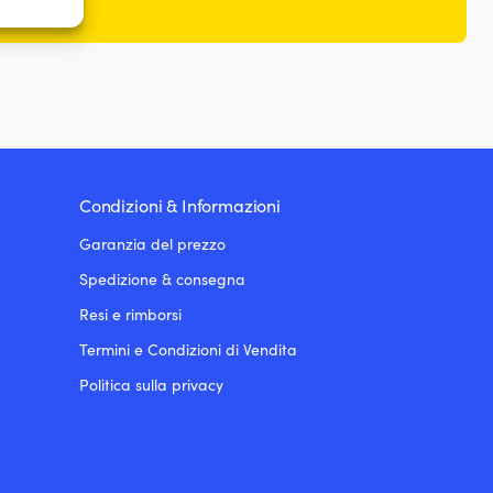
e attivo
Condizioni & Informazioni
Garanzia del prezzo
Spedizione & consegna
Resi e rimborsi
Termini e Condizioni di Vendita
Politica sulla privacy