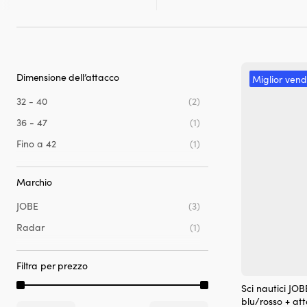
Dimensione dell’attacco
Miglior vend
32 - 40
(2)
36 - 47
(1)
Fino a 42
(1)
Marchio
JOBE
(3)
Radar
(1)
Filtra per prezzo
Sci nautici JO
blu/rosso + att
Prezzo
Prezzo