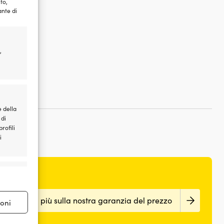
to,
ante di
,
e della
 di
rofili
i
e attivo
Scopri di più sulla nostra garanzia del prezzo
ioni