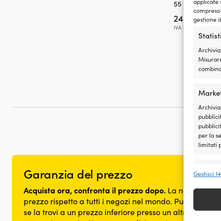
applicate 
55 kg
compreso i
249,99
€
gestione d
IVA incl.
Statis
Archivia
Misurare
combinaz
Marke
Archivia
pubblicit
pubblici
per la s
limitati
Funzio
Garanzia del prezzo
Gestisci 1
Abbinare
Acquista ora, confronta il prezzo dopo.
La nostra gara
dispositi
prezzo rispetto a tutti i negozi nel mondo. Puoi acquista
automat
se la trovi a un prezzo inferiore presso un altro negozi