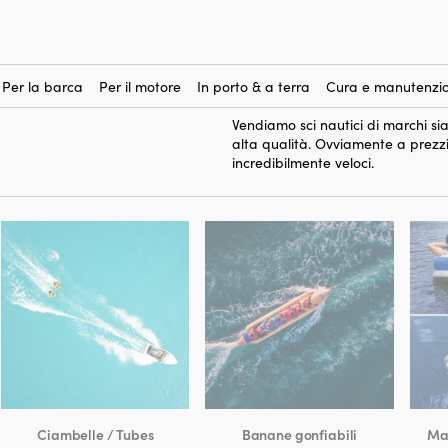
sci nautici
Qui puoi acquistare
per
capanno sul lago. Un paio di sci na
imparare ed è un’attività sociale 
Per la barca
Per il motore
In porto & a terra
Cura e manutenzio
ovviamente lasci uno sci e ti sdr
Vendiamo sci nautici di marchi si
alta qualità. Ovviamente a prezz
incredibilmente veloci.
Ciambelle / Tubes
Banane gonfiabili
Mat