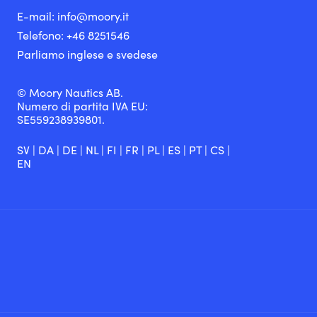
E-mail:
info@moory.it
Telefono:
+46 8251
546
Parliamo inglese e svedese
© Moory Nautics AB.
Numero di partita IVA EU:
SE559238939801.
SV
|
DA
|
DE
|
NL
|
FI
|
FR
|
PL
|
ES
|
PT
|
CS
|
EN