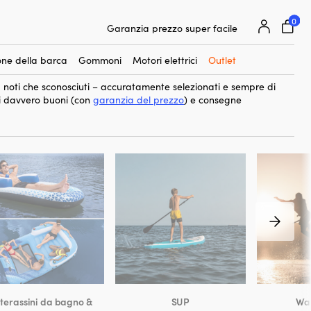
0
25 000 accessori nautici da 500 marchi
 la tua barca e la tua vita in barca – o per il cottage o il
Garanzia prezzo super facile
utici è fantastico – è facile alzarsi in piedi così tutti possono
Clienti super soddisfatti – 4,7/5 su Trustpilot
e divertente per amici e famiglia. Se sei un sciatore più avanzato,
ne della barca
Gommoni
Motori elettrici
Outlet
ai nelle curve – in ogni caso abbiamo una gamma per tutti.
a noti che sconosciuti – accuratamente selezionati e sempre di
i davvero buoni (con
garanzia del prezzo
) e consegne
erassini da bagno &
SUP
Wa