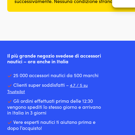
successivamente. Nessuna condizione strana.
Garant
errori
comuni
Il più grande negozio svedese di accessori
nautici – ora anche in Italia
25 000 accessori nautici da 500 marchi
Clienti super soddisfatti –
4.7 / 5 su
Trustpilot
Gli ordini effettuati prima delle 12:30
vengono spediti lo stesso giorno e arrivano
in Italia in 3 giorni
Vere esperti nautici ti aiutano prima e
dopo l’acquisto!