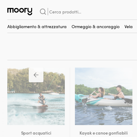
In porto & a terra
-
Sport acquatici
-
Sci nautici
Cerca:
Sci nautici
(4)
Abbigliamento & attrezzatura
Ormeggio & ancoraggio
Vela
Sport acquatici
Kayak e canoe gonfiabili