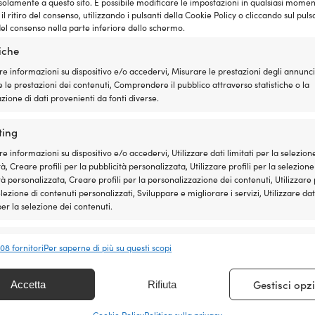
solamente a questo sito. È possibile modificare le impostazioni in qualsiasi momen
l ritiro del consenso, utilizzando i pulsanti della Cookie Policy o cliccando sul puls
el consenso nella parte inferiore dello schermo.
DISPONIBILE SU ORDINAZIONE
tiche
re informazioni su dispositivo e/o accedervi, Misurare le prestazioni degli annunci
 le prestazioni dei contenuti, Comprendere il pubblico attraverso statistiche o la
ione di dati provenienti da fonti diverse.
ting
re informazioni su dispositivo e/o accedervi, Utilizzare dati limitati per la selezion
à, Creare profili per la pubblicità personalizzata, Utilizzare profili per la selezione
tà personalizzata, Creare profili per la personalizzazione dei contenuti, Utilizzare p
elezione di contenuti personalizzati, Sviluppare e migliorare i servizi, Utilizzare dat
 per la selezione dei contenuti.
nalità
Sempr
408 fornitori
Per saperne di più su questi scopi
 e combinare dati provenienti da altre fonti di dati, Collegare diversi
nzia del prezzo è molto semplice: adeguiamo il
vi, Identificare i dispositivi in base alle informazioni trasmesse
Gestisci opz
Accetta
Rifiuta
re la tua attrezzatura in tutta tranquillità già adesso –
icamente.
o entro 14 giorni, adegueremo il prezzo