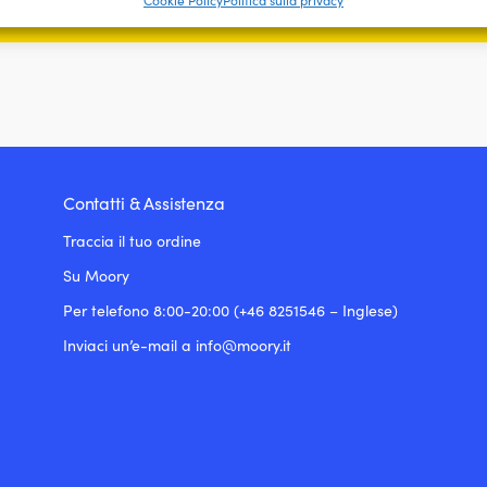
Cookie Policy
Politica sulla privacy
ire la sicurezza, prevenire e rilevare frodi, correggere
, Erogare e presentare pubblicità e contenuto, Salvare e
Sempr
care le scelte sulla privacy.
Contatti & Assistenza
Traccia il tuo ordine
Su Moory
Per telefono 8:00-20:00 (+46 8251546 – Inglese)
Inviaci un’e-mail a info@moory.it