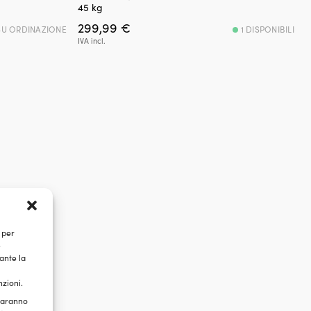
45 kg
299,99
€
SU ORDINAZIONE
1 DISPONIBILI
IVA incl.
 per
e
ante la
nzioni.
 saranno