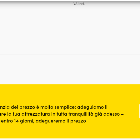
, Erogare e presentare pubblicità e contenuto, Salvare e
prezzo
pre
Sempr
IVA incl.
care le scelte sulla privacy.
originale
att
era:
è:
139,99 €.
99,
nzia del prezzo è molto semplice: adeguiamo il
re la tua attrezzatura in tutta tranquillità già adesso –
o entro 14 giorni, adegueremo il prezzo