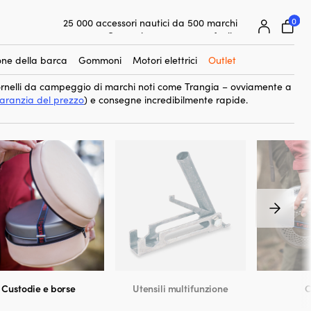
0
25 000 accessori nautici da 500 marchi
orse per fornelli da campeggio
. Questi accessori sono progettati
Garanzia prezzo super facile
ura e facilitare il trasporto del fornello, sia che tu sia in
Clienti super soddisfatti – 4,7/5 su Trustpilot
 spedizione più lunga. Aiutano a mantenere il tuo fornello in
ne della barca
Gommoni
Motori elettrici
Outlet
 la durata.
ornelli da campeggio di marchi noti come Trangia – ovviamente a
aranzia del prezzo
) e consegne incredibilmente rapide.
Custodie e borse
Utensili multifunzione
C