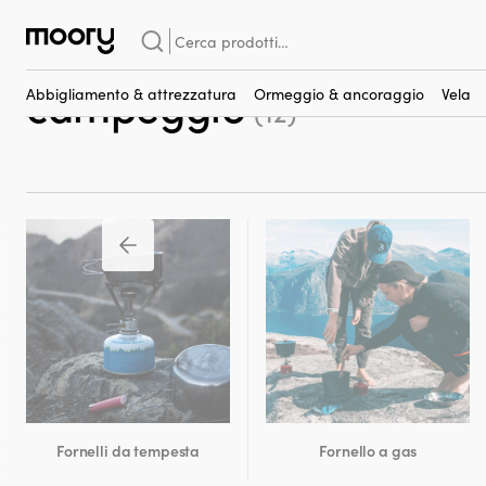
In porto & a terra
-
Cucina all'aperto
-
Fornelli da tempesta
-
Cus
Cerca:
Custodie e borse per for
campeggio
Abbigliamento & attrezzatura
Ormeggio & ancoraggio
Vela
(12)
Fornelli da tempesta
Fornello a gas