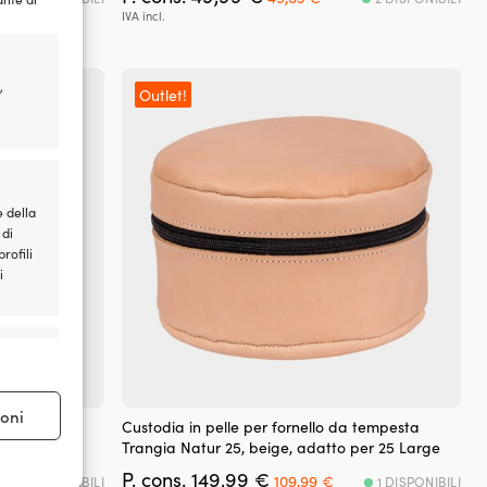
prezzo
prezzo
IVA incl.
originale
attuale
era:
è:
49,99 €.
49,63 €.
,
Outlet!
e della
 di
rofili
i
e attivo
ioni
 tempesta
Custodia in pelle per fornello da tempesta
er 27 Small
Trangia Natur 25, beige, adatto per 25 Large
Il
Il
P. cons.
149,99
€
109,99
€
1 DISPONIBILI
1 DISPONIBILI