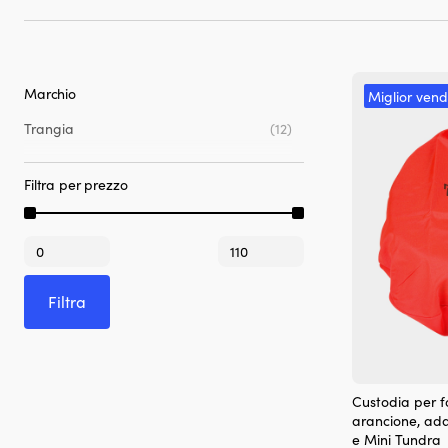
Marchio
Miglior vend
Trangia
(12)
Filtra per prezzo
Prezzo
Prezzo
Min
Max
Filtra
Custodia per f
arancione, ada
e Mini Tundra