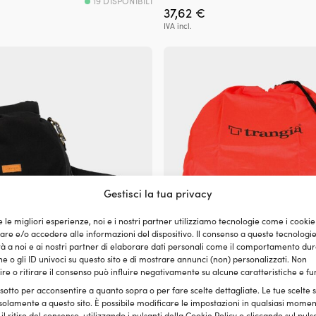
19 DISPONIBILI
37,62
€
IVA incl.
Gestisci la tua privacy
e le migliori esperienze, noi e i nostri partner utilizziamo tecnologie come i cookie
e e/o accedere alle informazioni del dispositivo. Il consenso a queste tecnologi
 a noi e ai nostri partner di elaborare dati personali come il comportamento dur
e o gli ID univoci su questo sito e di mostrare annunci (non) personalizzati. Non
re o ritirare il consenso può influire negativamente su alcune caratteristiche e fu
sura a rotolo per fornello da
Custodia per fornello da tempest
 sotto per acconsentire a quanto sopra o per fare scelte dettagliate. Le tue scelte
ia Roll Top 25, nero, adatta per
arancione
solamente a questo sito. È possibile modificare le impostazioni in qualsiasi momen
Small
8,18
€
l ritiro del consenso, utilizzando i pulsanti della Cookie Policy o cliccando sul puls