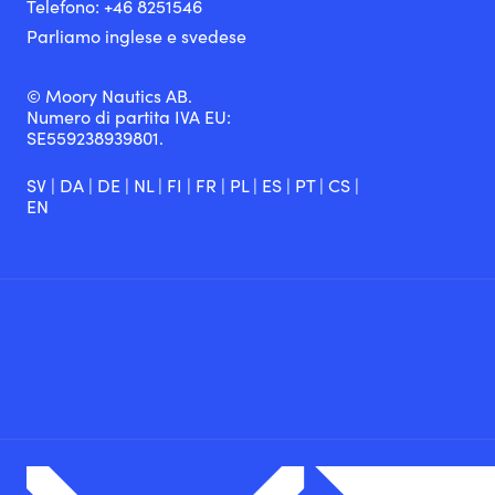
Telefono:
+46 8251
546
Parliamo inglese e svedese
© Moory Nautics AB.
Numero di partita IVA EU:
SE559238939801.
SV
|
DA
|
DE
|
NL
|
FI
|
FR
|
PL
|
ES
|
PT
|
CS
|
EN