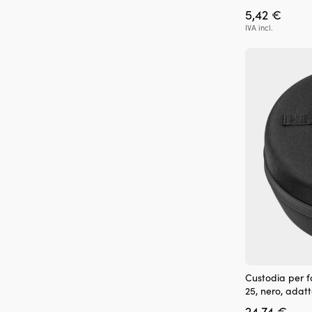
5,42
€
IVA incl.
Custodia per f
25, nero, adat
24,74
€