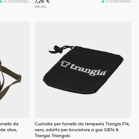
7,26
€
15 DISPONIBILI
13 DISPONIBILI
IVA incl.
ornello da
Custodia per fornello da tempesta Trangia F74,
de oliva,
nero, adatto per bruciatore a gas GB74 &
Trangia Triangolo