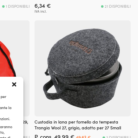
6,34
€
1 DISPONIBILI
21 DISPONIBILI
IVA incl.
 per
e
ante la
nzioni.
a Trangia F29,
Custodia in lana per fornello da tempesta
 saranno
Trangia Wool 27, grigio, adatto per 27 Small
to,
Il
Il
P. cons.
49,99
€
49,63
€
6 DISPONIBILI
2 DISPONIBILI
ante di