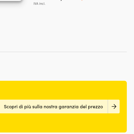
zzo
prezzo
prezzo
e attivo
IVA incl.
uale
originale
attuale
era:
è:
99 €.
149,99 €.
109,99 €.
Scopri di più sulla nostra garanzia del prezzo