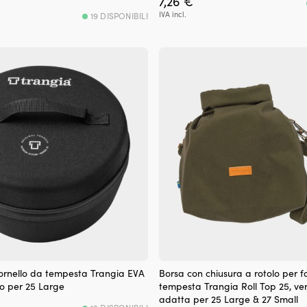
7,26
€
IVA incl.
19 DISPONIBILI
ornello da tempesta Trangia EVA
Borsa con chiusura a rotolo per f
to per 25 Large
tempesta Trangia Roll Top 25, ver
adatta per 25 Large & 27 Small