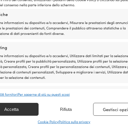
Il
Il
62
€
35,97
€
IVA incl.
2 DISPONIBILI
el consenso nella parte inferiore dello schermo.
prezzo
prezzo
originale
attuale
tiche
era:
è:
re informazioni su dispositivo e/o accedervi, Misurare le prestazioni degli annunci
37,62 €.
35,97 €.
Outlet!
 le prestazioni dei contenuti, Comprendere il pubblico attraverso statistiche o la
ione di dati provenienti da fonti diverse.
ting
re informazioni su dispositivo e/o accedervi, Utilizzare dati limitati per la selezion
à, Creare profili per la pubblicità personalizzata, Utilizzare profili per la selezione
tà personalizzata, Creare profili per la personalizzazione dei contenuti, Utilizzare p
elezione di contenuti personalizzati, Sviluppare e migliorare i servizi, Utilizzare dat
 per la selezione dei contenuti.
nalità
Sempr
408 fornitori
Per saperne di più su questi scopi
 e combinare dati provenienti da altre fonti di dati, Collegare diversi
vi, Identificare i dispositivi in base alle informazioni trasmesse
Gestisci opz
Accetta
Rifiuta
icamente.
na per fornello da tempesta
Custodia in pelle per fornello da
5, grigio, adatto per 25 Large
Trangia Natur 27, beige, adatto p
Cookie Policy
Politica sulla privacy
ire la sicurezza, prevenire e rilevare frodi, correggere
Il
Il
P. cons.
139,99
€
99,99
€
4 DISPONIBILI