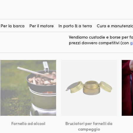
todie e borse
nelli da
custodie e b
Qui puoi acquistare
per garantire una conservazione sic
un’escursione giornaliera o in una
Per la barca
Per il motore
In porto & a terra
Cura e manutenzio
buone condizioni e ne prolungano
Vendiamo custodie e borse per f
prezzi davvero competitivi (con
g
Fornello ad alcool
Bruciatori per fornelli da
campeggio