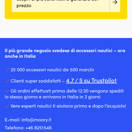
prezzo
Il più grande negozio svedese di accessori nautici – ora
anche in Italia
25 000 accessori nautici da 500 marchi
4.7 / 5 su Trustpilot
Clienti super soddisfatti –
Gli ordini effettuati prima delle 12:30 vengono spediti
lo stesso giorno e arrivano in Italia in 3 giorni
Vere esperti nautici ti aiutano prima e dopo l’acquisto!
E-mail:
info@moory.it
Telefono:
+46 8251
546