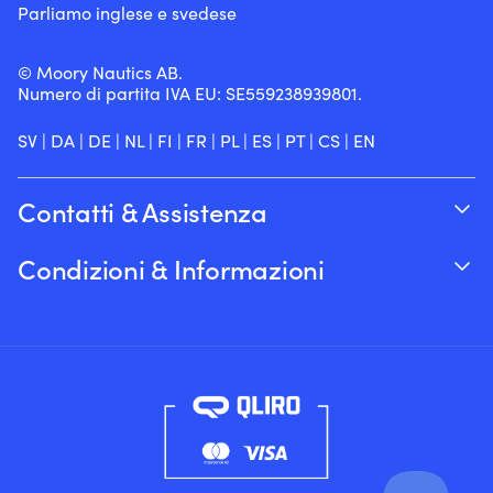
Parliamo inglese e svedese
© Moory Nautics AB.
Numero di partita IVA EU: SE559238939801.
SV
|
DA
|
DE
|
NL
|
FI
|
FR
|
PL
|
ES
|
PT
|
CS
|
EN
Contatti & Assistenza
Traccia il tuo ordine
Condizioni & Informazioni
Su Moory
Garanzia del prezzo
Per telefono 8:00-20:00 (+46 8251546 –
Spedizione & consegna
Inglese)
Resi e rimborsi
Inviaci un’e-mail a info@moory.it
Termini e Condizioni di Vendita
Politica sulla privacy