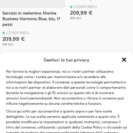
3 DISPONIBILI
209,99
€
Servizio in melamina Marine
Business Harmony Blue, blu, 17
IVA incl.
pezzi
2 DISPONIBILI
209,99
€
IVA incl.
Gestisci la tua privacy
Per fornire le migliori esperienze, noi e i nostri partner utilizziamo
tecnologie come i cookie per memorizzare e/o accedere alle
informazioni del dispositivo. Il consenso a queste tecnologie permetterà a
noi e ai nostri partner di elaborare dati personali come il comportamento
durante la navigazione o gli ID univoci su questo sito e di mostrare
annunci (non) personalizzati. Non acconsentire o ritirare il consenso può
influire negativamente su alcune caratteristiche e funzioni.
Clicca qui sotto per acconsentire a quanto sopra o per fare scelte
dettagliate. Le tue scelte saranno applicate solamente a questo sito. È
possibile modificare le impostazioni in qualsiasi momento, compreso il
Servizio in melamina Couleur
Servizio in melamina Marine
ritiro del consenso, utilizzando i pulsanti della Cookie Policy o cliccando sul
Mer Marina, bianco/blu, 16
Business Northwind Square,
pulsante di gestione del consenso nella parte inferiore dello schermo.