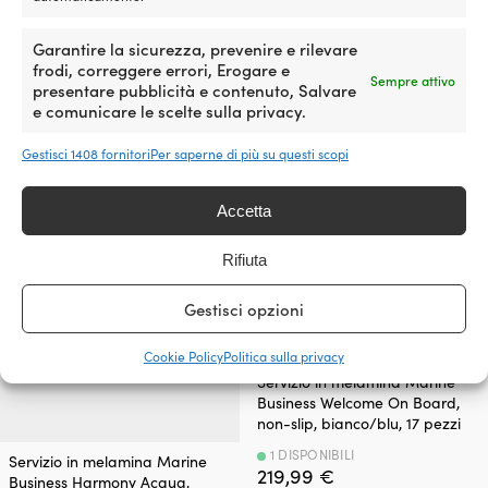
bianco/blu, 17 pezzi
Garantire la sicurezza, prevenire e rilevare
2 DISPONIBILI
179,99
€
frodi, correggere errori, Erogare e
Sempre attivo
presentare pubblicità e contenuto, Salvare
IVA incl.
e comunicare le scelte sulla privacy.
Gestisci 1408 fornitori
Per saperne di più su questi scopi
Accetta
Rifiuta
Gestisci opzioni
Cookie Policy
Politica sulla privacy
Servizio in melamina Marine
Business Welcome On Board,
non-slip, bianco/blu, 17 pezzi
1 DISPONIBILI
Servizio in melamina Marine
219,99
€
Business Harmony Acqua,