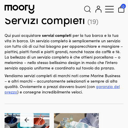
In porto & a terra
-
Attrezzatura da cucina
-
Mangiare & bere
-
0
Servizi completi
Servizi completi
(19)
Cerca:
servizi completi
Qui puoi acquistare
per la tua barca e la tua
vita in barca. Un servizio completo è semplicemente un servizio
con tutto ciò di cui hai bisogno per apparecchiare e mangiare –
piattini, piatti fondi e piatti grandi, nonché tazze da caffè e tè.
La bellezza di un servizio completo è che ottieni porcellana – o
melamina – nello stesso bellissimo design in modo che l’intero
servizio appaia uniforme e coordinato sul tavolo da pranzo.
Vendiamo servizi completi di marchi noti come Marine Business
– e altri marchi – accuratamente selezionati e sempre di alta
qualità. Ovviamente a prezzi davvero buoni (con
garanzia del
prezzo
) e consegne incredibilmente veloci.