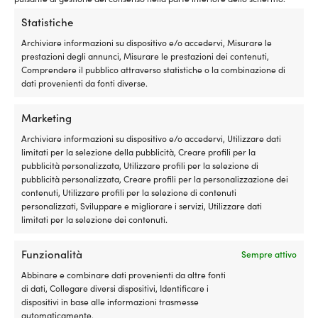
pezzi
non-slip, bianco/blu, 25 pezzi
Statistiche
1 DISPONIBILI (ORDINABILE)
4 DISPONIBILI
129,99
€
279,99
€
Archiviare informazioni su dispositivo e/o accedervi, Misurare le
IVA incl.
IVA incl.
prestazioni degli annunci, Misurare le prestazioni dei contenuti,
Comprendere il pubblico attraverso statistiche o la combinazione di
dati provenienti da fonti diverse.
Marketing
Archiviare informazioni su dispositivo e/o accedervi, Utilizzare dati
limitati per la selezione della pubblicità, Creare profili per la
pubblicità personalizzata, Utilizzare profili per la selezione di
pubblicità personalizzata, Creare profili per la personalizzazione dei
contenuti, Utilizzare profili per la selezione di contenuti
personalizzati, Sviluppare e migliorare i servizi, Utilizzare dati
limitati per la selezione dei contenuti.
Servizio in melamina Marine
Funzionalità
Business Regata, non-slip,
Sempre attivo
bianco/fantasia, 25 pezzi
Abbinare e combinare dati provenienti da altre fonti
3 DISPONIBILI
di dati, Collegare diversi dispositivi, Identificare i
269,99
€
dispositivi in base alle informazioni trasmesse
Servizio in melamina Marine
automaticamente.
Business Living, non-slip,
IVA incl.