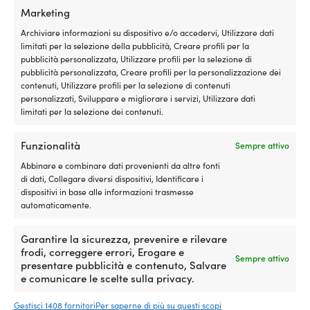
Jackplate manuale /
Jackplate manuale /
Marketing
sollevatore motore Seastar 8″
sollevatore motore Seastar 4″
Archiviare informazioni su dispositivo e/o accedervi, Utilizzare dati
DISPONIBILE SU ORDINAZIONE
DISPONIBILE SU ORDINAZIONE
limitati per la selezione della pubblicità, Creare profili per la
1.179,99
€
1.029,99
€
pubblicità personalizzata, Utilizzare profili per la selezione di
IVA incl.
IVA incl.
pubblicità personalizzata, Creare profili per la personalizzazione dei
contenuti, Utilizzare profili per la selezione di contenuti
personalizzati, Sviluppare e migliorare i servizi, Utilizzare dati
limitati per la selezione dei contenuti.
Funzionalità
Sempre attivo
Abbinare e combinare dati provenienti da altre fonti
Garanzia del prezzo
di dati, Collegare diversi dispositivi, Identificare i
dispositivi in base alle informazioni trasmesse
Acquista ora, confronta il prezzo dopo.
La nostra
automaticamente.
garanzia del prezzo è molto semplice: adeguiamo
il prezzo rispetto a tutti i negozi nel mondo. Puoi
Garantire la sicurezza, prevenire e rilevare
acquistare la tua attrezzatura in tutta tranquillità
frodi, correggere errori, Erogare e
Sempre attivo
già adesso – se la trovi a un prezzo inferiore
presentare pubblicità e contenuto, Salvare
e comunicare le scelte sulla privacy.
presso un altro negozio entro 14 giorni,
adegueremo il prezzo successivamente. Nessuna
Gestisci 1408 fornitori
Per saperne di più su questi scopi
condizione strana.