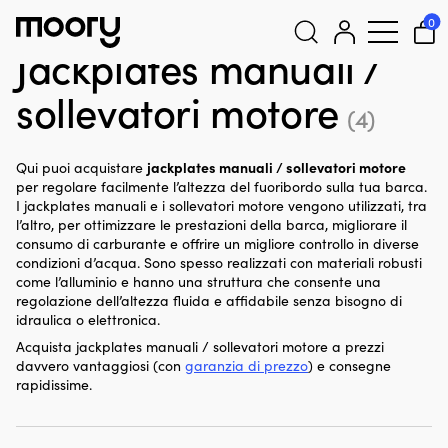
Per la barca
-
Governare
-
Jackplates / sollevatori motore
-
0
Jackplates manuali / sollevatori motore
Jackplates manuali /
Cerca:
sollevatori motore
(4)
jackplates manuali / sollevatori motore
Qui puoi acquistare
per regolare facilmente l’altezza del fuoribordo sulla tua barca.
I jackplates manuali e i sollevatori motore vengono utilizzati, tra
l’altro, per ottimizzare le prestazioni della barca, migliorare il
consumo di carburante e offrire un migliore controllo in diverse
condizioni d’acqua. Sono spesso realizzati con materiali robusti
come l’alluminio e hanno una struttura che consente una
regolazione dell’altezza fluida e affidabile senza bisogno di
idraulica o elettronica.
Acquista jackplates manuali / sollevatori motore a prezzi
davvero vantaggiosi (con
garanzia di prezzo
) e consegne
rapidissime.