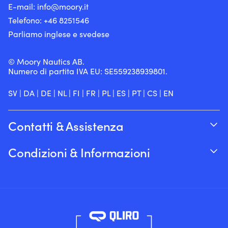
E-mail:
info@moory.it
Telefono:
+46 8251
546
Parliamo inglese e svedese
© Moory Nautics AB.
Numero di partita IVA EU: SE559238939801.
SV
|
DA
|
DE
|
NL
|
FI
|
FR
|
PL
|
ES
|
PT
|
CS
|
EN
Contatti & Assistenza
Traccia il tuo ordine
Condizioni & Informazioni
Su Moory
Garanzia del prezzo
Per telefono 8:00-20:00 (+46 8251546 –
Spedizione & consegna
Inglese)
Resi e rimborsi
Inviaci un’e-mail a info@moory.it