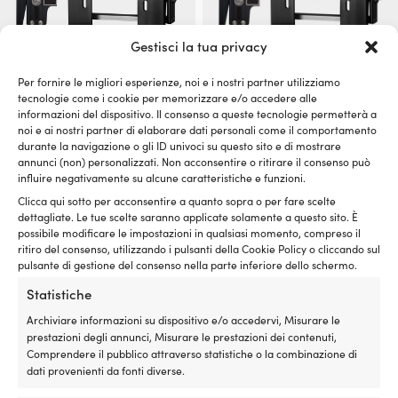
Gestisci la tua privacy
Per fornire le migliori esperienze, noi e i nostri partner utilizziamo
Jackplate manuale /
Jackplate manuale /
tecnologie come i cookie per memorizzare e/o accedere alle
sollevatore motore Seastar 6″
sollevatore motore Seastar 10″
informazioni del dispositivo. Il consenso a queste tecnologie permetterà a
noi e ai nostri partner di elaborare dati personali come il comportamento
DISPONIBILE SU ORDINAZIONE
DISPONIBILE SU ORDINAZIONE
durante la navigazione o gli ID univoci su questo sito e di mostrare
1.099,99
€
1.269,99
€
annunci (non) personalizzati. Non acconsentire o ritirare il consenso può
IVA incl.
IVA incl.
influire negativamente su alcune caratteristiche e funzioni.
Clicca qui sotto per acconsentire a quanto sopra o per fare scelte
dettagliate. Le tue scelte saranno applicate solamente a questo sito. È
possibile modificare le impostazioni in qualsiasi momento, compreso il
ritiro del consenso, utilizzando i pulsanti della Cookie Policy o cliccando sul
pulsante di gestione del consenso nella parte inferiore dello schermo.
Statistiche
Archiviare informazioni su dispositivo e/o accedervi, Misurare le
prestazioni degli annunci, Misurare le prestazioni dei contenuti,
Comprendere il pubblico attraverso statistiche o la combinazione di
dati provenienti da fonti diverse.