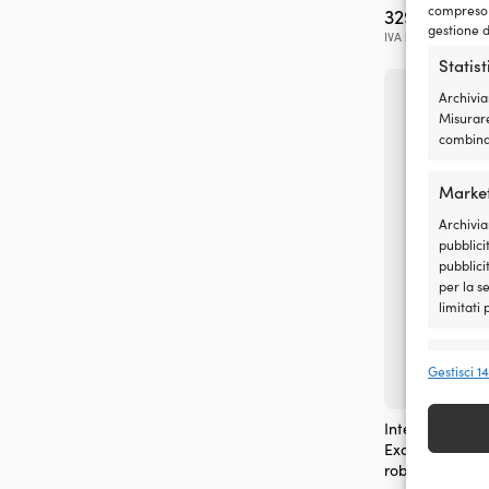
compreso i
329,99
€
gestione d
IVA incl.
Statis
Archivia
Misurare
combinaz
Marke
Archivia
pubblicit
pubblici
per la s
limitati
Funzio
Gestisci 1
Abbinare
dispositi
Interruttore / 
automat
Exalto Wiper Co
robot tergicrist
Garant