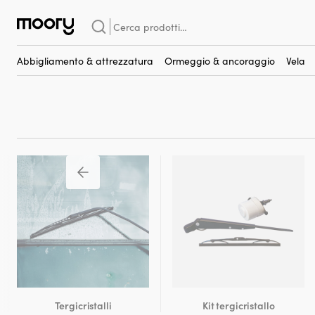
Per la barca
-
Tergicristalli
-
Interruttori
Cerca:
Interruttori per motori t
(11)
Abbigliamento & attrezzatura
Ormeggio & ancoraggio
Vela
Tergicristalli
Kit tergicristallo