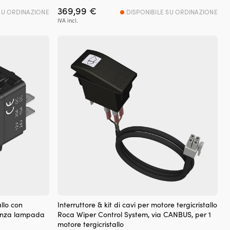
369,99
€
SU ORDINAZIONE
DISPONIBILE SU ORDINAZIONE
IVA incl.
allo con
Interruttore & kit di cavi per motore tergicristallo
senza lampada
Roca Wiper Control System, via CANBUS, per 1
motore tergicristallo