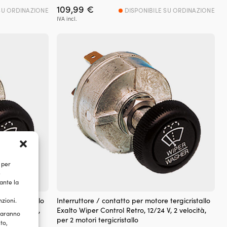
109,99
€
SU ORDINAZIONE
DISPONIBILE SU ORDINAZIONE
IVA incl.
 per
e
ante la
 tergicristallo
Interruttore / contatto per motore tergicristallo
nzioni.
, 2 velocità,
Exalto Wiper Control Retro, 12/24 V, 2 velocità,
 saranno
per 2 motori tergicristallo
to,