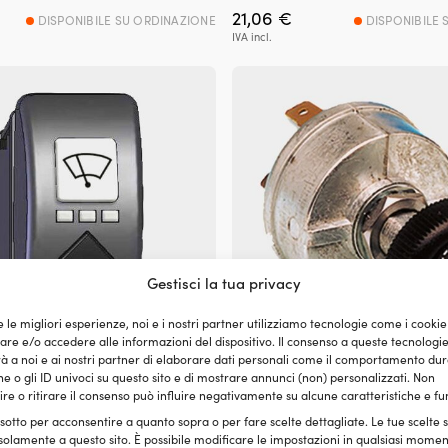
21,06
€
DISPONIBILE SU ORDINAZIONE
DISPONIBILE 
IVA incl.
Gestisci la tua privacy
e le migliori esperienze, noi e i nostri partner utilizziamo tecnologie come i cookie
e e/o accedere alle informazioni del dispositivo. Il consenso a queste tecnologi
 a noi e ai nostri partner di elaborare dati personali come il comportamento dur
e o gli ID univoci su questo sito e di mostrare annunci (non) personalizzati. Non
r motore tergicristallo Exalto
Interruttore / contatto per motore
re o ritirare il consenso può influire negativamente su alcune caratteristiche e fu
T42, 12/24 V, per 2 motori
Exalto Wiper Control Retro, 12/24 V
 sotto per acconsentire a quanto sopra o per fare scelte dettagliate. Le tue scelte
per 1 motore tergicristallo
solamente a questo sito. È possibile modificare le impostazioni in qualsiasi momen