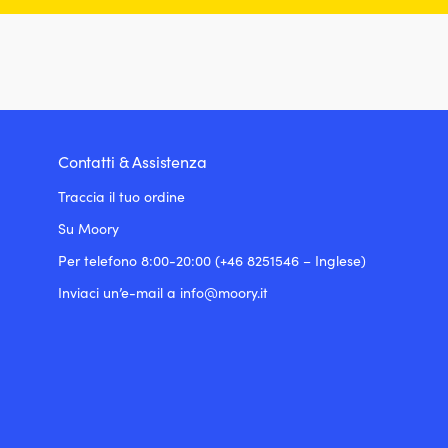
Contatti & Assistenza
Traccia il tuo ordine
Su Moory
Per telefono 8:00-20:00 (+46 8251546 – Inglese)
Inviaci un’e-mail a info@moory.it