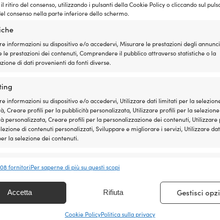
l ritiro del consenso, utilizzando i pulsanti della Cookie Policy o cliccando sul puls
79,99
€
DISPONIBILE SU ORDINAZIONE
DISPONIBILE 
el consenso nella parte inferiore dello schermo.
IVA incl.
tiche
re informazioni su dispositivo e/o accedervi, Misurare le prestazioni degli annunci
 le prestazioni dei contenuti, Comprendere il pubblico attraverso statistiche o la
ione di dati provenienti da fonti diverse.
ting
re informazioni su dispositivo e/o accedervi, Utilizzare dati limitati per la selezion
à, Creare profili per la pubblicità personalizzata, Utilizzare profili per la selezione
tà personalizzata, Creare profili per la personalizzazione dei contenuti, Utilizzare p
elezione di contenuti personalizzati, Sviluppare e migliorare i servizi, Utilizzare dat
 per la selezione dei contenuti.
nalità
Sempr
408 fornitori
Per saperne di più su questi scopi
 e combinare dati provenienti da altre fonti di dati, Collegare diversi
vi, Identificare i dispositivi in base alle informazioni trasmesse
Gestisci opz
contatto per motore tergicristallo
Interruttore per motore tergicrista
Accetta
Rifiuta
icamente.
ntrol Retro, 12 V, 2 velocità, con
Wiper Control CT41, 12/24 V, per 
allo, per 1 motore tergicristallo
tergicristallo
Cookie Policy
Politica sulla privacy
ire la sicurezza, prevenire e rilevare frodi, correggere