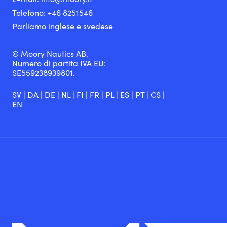
Telefono:
+46 8251
546
Parliamo inglese e svedese
© Moory Nautics AB.
Numero di partita IVA EU:
SE559238939801.
SV
|
DA
|
DE
|
NL
|
FI
|
FR
|
PL
|
ES
|
PT
|
CS
|
EN