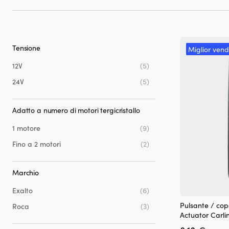
Tensione
Miglior vend
12V
(5)
24V
(5)
Adatto a numero di motori tergicristallo
1 motore
(9)
Fino a 2 motori
(2)
Marchio
Exalto
(6)
Pulsante / cop
Roca
(3)
Actuator Carl