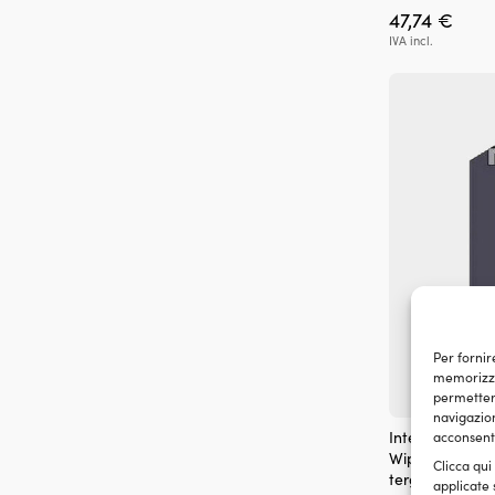
47,74
€
IVA incl.
Per fornir
memorizzar
permetterà
navigazion
Interruttore pe
acconsenti
Wiper Control C
Clicca qui
tergicristallo
applicate 