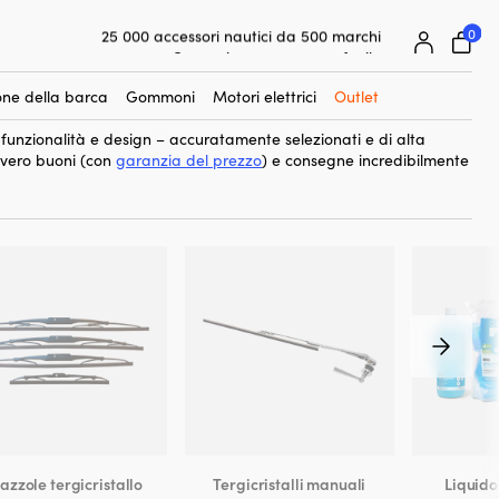
0
25 000 accessori nautici da 500 marchi
er i tergicristalli della barca. Un interruttore è un componente
Garanzia prezzo super facile
e come il tergicristallo deve funzionare per una visibilità
Clienti super soddisfatti – 4,7/5 su Trustpilot
i è facile e comodo attivare e disattivare il tergicristallo quando
ne della barca
Gommoni
Motori elettrici
Outlet
zza quando sei in mare.
 funzionalità e design – accuratamente selezionati e di alta
vvero buoni (con
garanzia del prezzo
) e consegne incredibilmente
azzole tergicristallo
Tergicristalli manuali
Liquido 