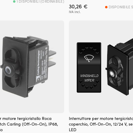
1 DISPONIBILI (ORDINABILE)
30,26
€
DISPONIBILE 
IVA incl.
r motore tergicristallo Roca
Interruttore per motore tergicrist
tch Carling (Off-On-On), IP68,
coperchio, Off-On-On, 12/24 V, 
io
LED