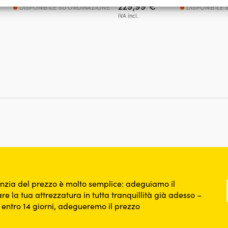
229,99
€
DISPONIBILE SU ORDINAZIONE
DISPONIBILE 
, Erogare e presentare pubblicità e contenuto, Salvare e
Sempr
IVA incl.
care le scelte sulla privacy.
nzia del prezzo è molto semplice: adeguiamo il
re la tua attrezzatura in tutta tranquillità già adesso –
o entro 14 giorni, adegueremo il prezzo