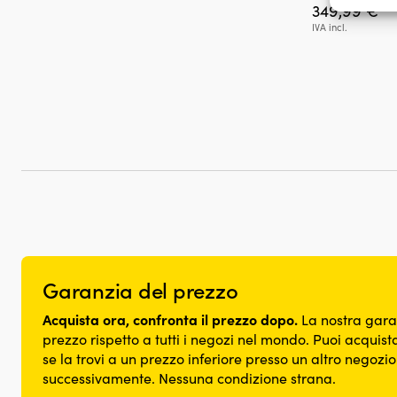
349,99
€
errori
IVA incl.
comuni
Garanzia del prezzo
Acquista ora, confronta il prezzo dopo.
La nostra gara
prezzo rispetto a tutti i negozi nel mondo. Puoi acquista
se la trovi a un prezzo inferiore presso un altro negozi
successivamente. Nessuna condizione strana.