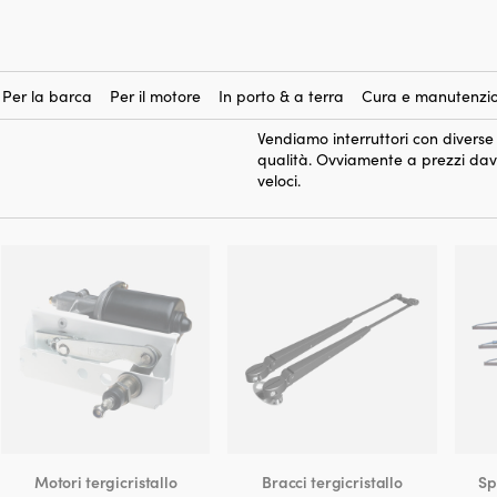
ergicristallo
interruttori
Qui puoi acquistare
p
importante per controllare quando 
ottimale a bordo. Con uno di quest
Per la barca
Per il motore
In porto & a terra
Cura e manutenzio
necessario, aumentando la sicure
Vendiamo interruttori con diverse
qualità. Ovviamente a prezzi da
veloci.
Motori tergicristallo
Bracci tergicristallo
Sp