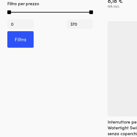
8,18
€
Filtra per prezzo
IVA incl.
Prezzo
Prezzo
Min
Max
Filtra
Interruttore pe
Watertight Swi
senza coperch