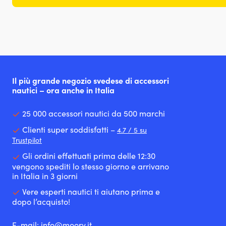
Il più grande negozio svedese di accessori
nautici – ora anche in Italia
25 000 accessori nautici da 500 marchi
Clienti super soddisfatti –
4.7 / 5 su
Trustpilot
Gli ordini effettuati prima delle 12:30
vengono spediti lo stesso giorno e arrivano
in Italia in 3 giorni
Vere esperti nautici ti aiutano prima e
dopo l’acquisto!
E-mail:
info@moory.it