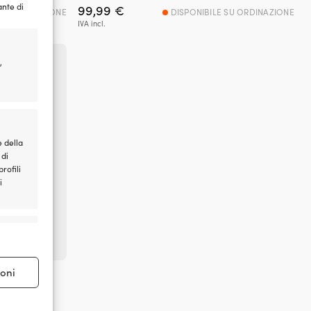
ante di
99,99
€
SU ORDINAZIONE
DISPONIBILE SU ORDINAZIONE
IVA incl.
,
e della
 di
rofili
i
e attivo
ioni
llo Exalto
1 motore