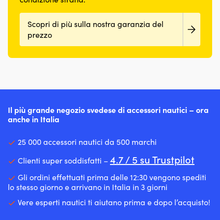
Scopri di più sulla nostra garanzia del
prezzo
Il più grande negozio svedese di accessori nautici – ora
anche in Italia
25 000 accessori nautici da 500 marchi
4.7 / 5 su Trustpilot
Clienti super soddisfatti –
Gli ordini effettuati prima delle 12:30 vengono spediti
lo stesso giorno e arrivano in Italia in 3 giorni
Vere esperti nautici ti aiutano prima e dopo l’acquisto!