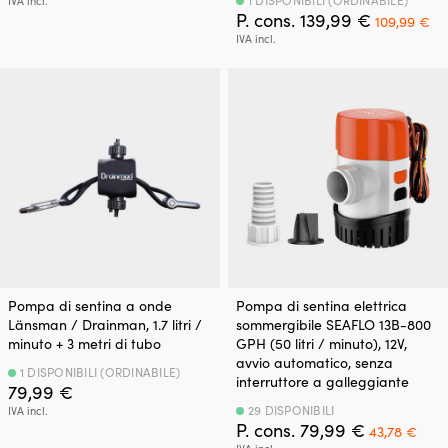
IVA incl.
Il
Il
P. cons.
139,99
€
109,99
€
prezzo
pr
IVA incl.
originale
at
era:
è:
139,99 €.
10
Pompa di sentina a onde
Pompa di sentina elettrica
Länsman / Drainman, 1.7 litri /
sommergibile SEAFLO 13B-800
minuto + 3 metri di tubo
GPH (50 litri / minuto), 12V,
avvio automatico, senza
1 DISPONIBILI (ORDINABILE)
interruttore a galleggiante
79,99
€
29 DISPONIBILI
IVA incl.
Il
Il
P. cons.
79,99
€
43,78
€
prezzo
pre