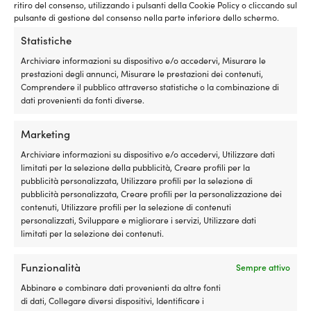
ritiro del consenso, utilizzando i pulsanti della Cookie Policy o cliccando sul
pulsante di gestione del consenso nella parte inferiore dello schermo.
Statistiche
Archiviare informazioni su dispositivo e/o accedervi, Misurare le
Interruttore a galleggiante per
Protezione per pompa per
prestazioni degli annunci, Misurare le prestazioni dei contenuti,
pompa di sentina elettrica
sentina a energia solare GLB
Comprendere il pubblico attraverso statistiche o la combinazione di
SEAFLO Electronic Float Switch,
Nordica SL-35PS, acciaio
dati provenienti da fonti diverse.
12V/24V, 20/10 A
inossidabile, 65 x 90 x 60 mm
31 DISPONIBILI
32 DISPONIBILI
Marketing
Il
Il
P. cons.
48,66
€
13,70
€
38,90
€
Archiviare informazioni su dispositivo e/o accedervi, Utilizzare dati
prezzo
prezzo
IVA incl.
IVA incl.
limitati per la selezione della pubblicità, Creare profili per la
originale
attuale
pubblicità personalizzata, Utilizzare profili per la selezione di
era:
è:
pubblicità personalizzata, Creare profili per la personalizzazione dei
48,66 €.
38,90 €.
contenuti, Utilizzare profili per la selezione di contenuti
personalizzati, Sviluppare e migliorare i servizi, Utilizzare dati
limitati per la selezione dei contenuti.
Funzionalità
Sempre attivo
Abbinare e combinare dati provenienti da altre fonti
di dati, Collegare diversi dispositivi, Identificare i