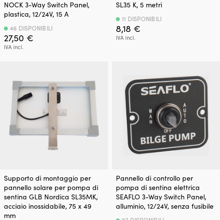
NOCK 3-Way Switch Panel,
SL35 K, 5 metri
plastica, 12/24V, 15 A
11 DISPONIBILI
8,18
€
46 DISPONIBILI
27,50
€
IVA incl.
IVA incl.
Supporto di montaggio per
Pannello di controllo per
pannello solare per pompa di
pompa di sentina elettrica
sentina GLB Nordica SL35MK,
SEAFLO 3-Way Switch Panel,
acciaio inossidabile, 75 x 49
alluminio, 12/24V, senza fusibile
mm
83 DISPONIBILI