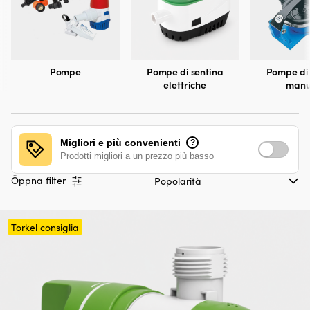
Pompe
Pompe di sentina
Pompe di 
elettriche
manu
Migliori e più convenienti
?
Prodotti migliori a un prezzo più basso
Öppna filter
Torkel consiglia