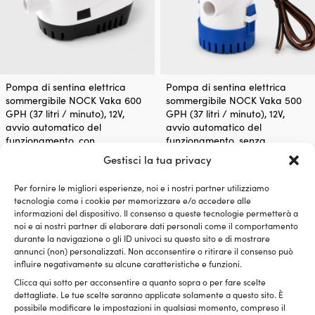
Pompa di sentina elettrica
Pompa di sentina elettrica
sommergibile NOCK Vaka 600
sommergibile NOCK Vaka 500
GPH (37 litri / minuto), 12V,
GPH (37 litri / minuto), 12V,
avvio automatico del
avvio automatico del
funzionamento, con
funzionamento, senza
interruttore di livello
interruttore a galleggiante
Gestisci la tua privacy
43 DISPONIBILI
47 DISPONIBILI
Il
Il
35,78
€
P. cons.
59,99
€
Per fornire le migliori esperienze, noi e i nostri partner utilizziamo
22,71
€
prezzo
prez
tecnologie come i cookie per memorizzare e/o accedere alle
IVA incl.
IVA incl.
originale
attu
informazioni del dispositivo. Il consenso a queste tecnologie permetterà a
era:
è:
noi e ai nostri partner di elaborare dati personali come il comportamento
59,99 €.
22,71
durante la navigazione o gli ID univoci su questo sito e di mostrare
annunci (non) personalizzati. Non acconsentire o ritirare il consenso può
influire negativamente su alcune caratteristiche e funzioni.
Clicca qui sotto per acconsentire a quanto sopra o per fare scelte
dettagliate. Le tue scelte saranno applicate solamente a questo sito. È
possibile modificare le impostazioni in qualsiasi momento, compreso il