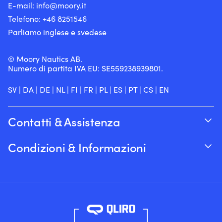
E-mail:
info@moory.it
Telefono:
+46 8251
546
Parliamo inglese e svedese
© Moory Nautics AB.
Numero di partita IVA EU: SE559238939801.
SV
|
DA
|
DE
|
NL
|
FI
|
FR
|
PL
|
ES
|
PT
|
CS
|
EN
Contatti & Assistenza
Traccia il tuo ordine
Condizioni & Informazioni
Su Moory
Garanzia del prezzo
Per telefono 8:00-20:00 (+46 8251546 –
Spedizione & consegna
Inglese)
Resi e rimborsi
Inviaci un’e-mail a info@moory.it