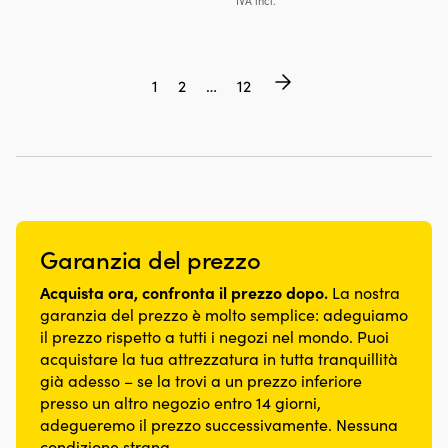
IVA incl.
originale
attu
era:
è:
79,99 €.
43,7
1
2
…
12
Garanzia del prezzo
Acquista ora, confronta il prezzo dopo.
La nostra
garanzia del prezzo è molto semplice: adeguiamo
il prezzo rispetto a tutti i negozi nel mondo. Puoi
acquistare la tua attrezzatura in tutta tranquillità
già adesso – se la trovi a un prezzo inferiore
presso un altro negozio entro 14 giorni,
adegueremo il prezzo successivamente. Nessuna
condizione strana.