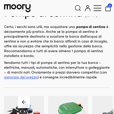
Per la barca
-
Impianti idraulici
-
Pompe
-
Pompe di sentina
0
Pompe di sentina
(216)
Cerca:
pompa di sentina
Certo, i secchi sono utili, ma acquistare una
è
decisamente più pratico. Anche se la pompa di sentina è
principalmente destinata a svuotare la barca dall’acqua di
sentina e non a evitare che la barca affondi in caso di incaglio,
offre sia sicurezza che semplicità nella gestione della barca.
Raccomandiamo a tutti di avere almeno 1 pompa di sentina
installata a bordo.
Vendiamo tutti i tipi di pompe di sentina per la tua barca –
elettriche, manuali, automatiche, con interruttore a galleggiante
– di marchi noti. Ovviamente a prezzi davvero competitivi (con
garanzia del prezzo
) e consegne incredibilmente rapide.