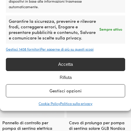
dispositivi in base alle informazioni trasmesse
automaticamente.
Interruttore a galleggiante per
Interruttore di livello per
pompa di sentina elettrica
pompa di sentina elettrica
Garantire la sicurezza, prevenire e rilevare
NOCK Vaka, 12/24V, 20/10 A
SEAFLO 01, 12/24V, 20/10 A
frodi, correggere errori, Erogare e
Sempre attivo
presentare pubblicità e contenuto, Salvare
98 DISPONIBILI
2 DISPONIBILI
e comunicare le scelte sulla privacy.
23,82
€
23,82
€
IVA incl.
IVA incl.
Gestisci 1408 fornitori
Per saperne di più su questi scopi
Accetta
Rifiuta
Gestisci opzioni
Cookie Policy
Politica sulla privacy
Pannello di controllo per
Cavo di prolunga per pompa
pompa di sentina elettrica
di sentina solare GLB Nordica