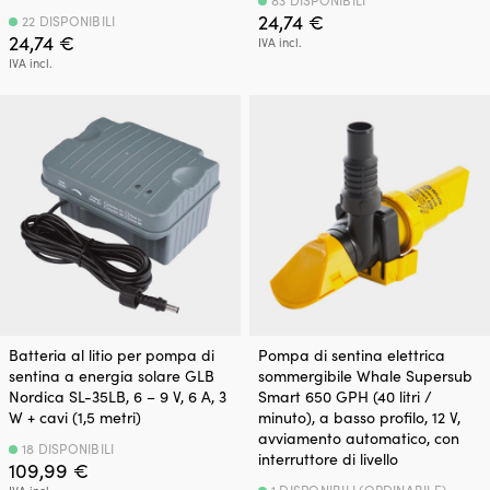
24,74
€
22 DISPONIBILI
24,74
€
IVA incl.
IVA incl.
Batteria al litio per pompa di
Pompa di sentina elettrica
sentina a energia solare GLB
sommergibile Whale Supersub
Nordica SL-35LB, 6 – 9 V, 6 A, 3
Smart 650 GPH (40 litri /
W + cavi (1,5 metri)
minuto), a basso profilo, 12 V,
avviamento automatico, con
18 DISPONIBILI
interruttore di livello
109,99
€
1 DISPONIBILI (ORDINABILE)