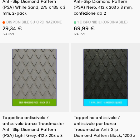
Anti-Slip Diamond Pattern
Anti-Slip Diamond Pattern
(PSA) White Sand, 275 x 135 x 3
(PSA) Nero, 412 x 203 x 3 mm,
mm, 2-pack
confezione da 2
DISPONIBILE SU ORDINAZIONE
1 DISPONIBILI (ORDINABILE)
29,34
€
69,99
€
IVA incl.
IVA incl.
Tappetino antiscivolo /
Tappetino antiscivolo /
antiscivolo barca Treadmaster
antiscivolo per barca
Anti-Slip Diamond Pattern
Treadmaster Anti-Slip
(PSA) Light Grey, 412 x 203 x 3
Diamond Pattern Black, 1200 x