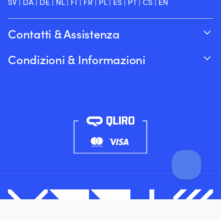
SV
|
DA
|
DE
|
NL
|
FI
|
FR
|
PL
|
ES
|
PT
|
CS
|
EN
Contatti & Assistenza
Traccia il tuo ordine
Condizioni & Informazioni
Su Moory
Garanzia del prezzo
Per telefono 8:00-20:00 (+46 8251546 –
Spedizione & consegna
Inglese)
Resi e rimborsi
Inviaci un’e-mail a info@moory.it
Termini e Condizioni di Vendita
Politica sulla privacy
Filtro
Reimposta filtri