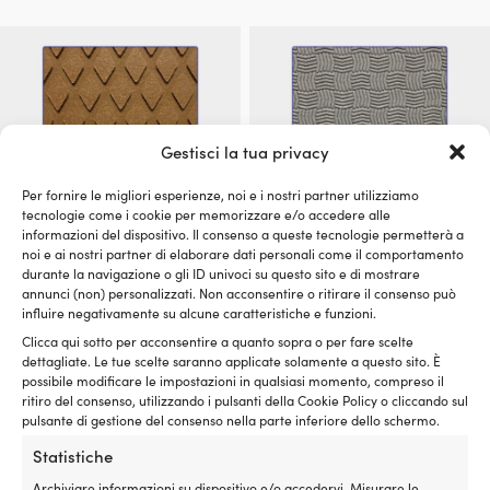
Gestisci la tua privacy
Per fornire le migliori esperienze, noi e i nostri partner utilizziamo
tecnologie come i cookie per memorizzare e/o accedere alle
informazioni del dispositivo. Il consenso a queste tecnologie permetterà a
noi e ai nostri partner di elaborare dati personali come il comportamento
durante la navigazione o gli ID univoci su questo sito e di mostrare
Tappetino antiscivolo /
Tappetino antiscivolo /
annunci (non) personalizzati. Non acconsentire o ritirare il consenso può
antiscivolo barca Treadmaster
antiscivolo barca Treadmaster
influire negativamente su alcune caratteristiche e funzioni.
Anti-Slip Diamond Pattern
Comfort Grip Smooth Pattern
Clicca qui sotto per acconsentire a quanto sopra o per fare scelte
(PSA) Fawn, 275 x 135 x 3 mm,
(PSA) Light Grey, 412 x 203 x 2
dettagliate. Le tue scelte saranno applicate solamente a questo sito. È
2-pack
mm, 2-pack
possibile modificare le impostazioni in qualsiasi momento, compreso il
ritiro del consenso, utilizzando i pulsanti della Cookie Policy o cliccando sul
DISPONIBILE SU ORDINAZIONE
DISPONIBILE SU ORDINAZIONE
29,34
€
69,99
€
pulsante di gestione del consenso nella parte inferiore dello schermo.
IVA incl.
IVA incl.
Statistiche
Archiviare informazioni su dispositivo e/o accedervi, Misurare le