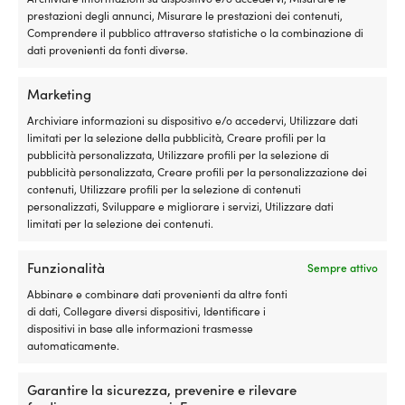
prestazioni degli annunci, Misurare le prestazioni dei contenuti,
Comprendere il pubblico attraverso statistiche o la combinazione di
dati provenienti da fonti diverse.
Marketing
Archiviare informazioni su dispositivo e/o accedervi, Utilizzare dati
limitati per la selezione della pubblicità, Creare profili per la
pubblicità personalizzata, Utilizzare profili per la selezione di
pubblicità personalizzata, Creare profili per la personalizzazione dei
contenuti, Utilizzare profili per la selezione di contenuti
Tappetino antiscivolo /
Tappetino antiscivolo /
personalizzati, Sviluppare e migliorare i servizi, Utilizzare dati
antiscivolo barca Treadmaster
antiscivolo barca Treadmaster
limitati per la selezione dei contenuti.
Anti-Slip Diamond Pattern
Comfort Grip Smooth Pattern
(PSA) Grigio, 275 x 135 x 3 mm,
(PSA) Light Grey, 275 x 135 x 2
Funzionalità
Sempre attivo
confezione da 2
mm, 2-pack
Abbinare e combinare dati provenienti da altre fonti
DISPONIBILE SU ORDINAZIONE
DISPONIBILE SU ORDINAZIONE
29,34
€
29,34
€
di dati, Collegare diversi dispositivi, Identificare i
dispositivi in base alle informazioni trasmesse
IVA incl.
IVA incl.
automaticamente.
Garantire la sicurezza, prevenire e rilevare