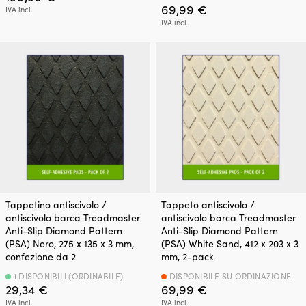
69,99
€
IVA incl.
IVA incl.
Tappetino antiscivolo /
Tappeto antiscivolo /
antiscivolo barca Treadmaster
antiscivolo barca Treadmaster
Anti-Slip Diamond Pattern
Anti-Slip Diamond Pattern
(PSA) Nero, 275 x 135 x 3 mm,
(PSA) White Sand, 412 x 203 x 3
confezione da 2
mm, 2-pack
1 DISPONIBILI (ORDINABILE)
DISPONIBILE SU ORDINAZIONE
29,34
€
69,99
€
IVA incl.
IVA incl.