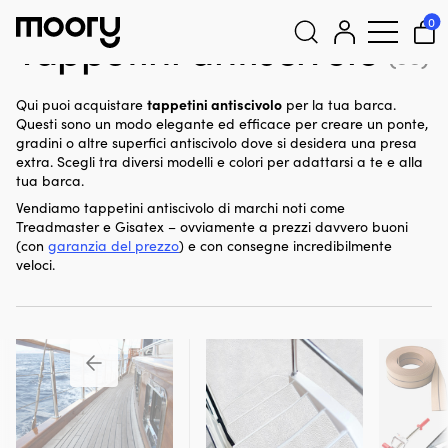
Per la barca
-
Ponti per barche
-
Tappetini antiscivolo
0
Tappetini antiscivolo
(33)
Cerca:
tappetini antiscivolo
Qui puoi acquistare
per la tua barca.
Questi sono un modo elegante ed efficace per creare un ponte,
gradini o altre superfici antiscivolo dove si desidera una presa
extra. Scegli tra diversi modelli e colori per adattarsi a te e alla
tua barca.
Vendiamo tappetini antiscivolo di marchi noti come
Treadmaster e Gisatex – ovviamente a prezzi davvero buoni
(con
garanzia del prezzo
) e con consegne incredibilmente
veloci.