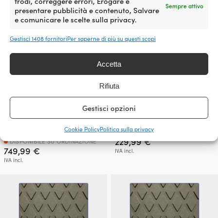
frodi, correggere errori, Erogare e
Sempre attivo
presentare pubblicità e contenuto, Salvare
e comunicare le scelte sulla privacy.
Gestisci 1408 fornitori
Per saperne di più su questi scopi
Accetta
Rifiuta
Tappetino antiscivolo /
Tappetino antiscivolo /
antiscivolo barca GISATEX
antiscivolo barca Treadmaster
Gestisci opzioni
Antislide Sportiv Grey Black,
Comfort Grip Smooth Pattern
1500 x 5000 x 2 mm (1.5 x 5
White Sand, 1200 x 900 x 2 mm
metri)
Cookie Policy
Politica sulla privacy
DISPONIBILE SU ORDINAZIONE
229,99
€
DISPONIBILE SU ORDINAZIONE
749,99
€
IVA incl.
IVA incl.