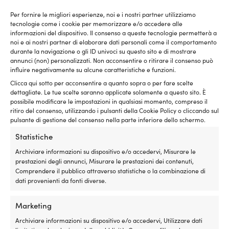
acciaio inossidabile resistente
1 DISPONIBILI
Per fornire le migliori esperienze, noi e i nostri partner utilizziamo
agli acidi, 3 gradini,
199,99
€
tecnologie come i cookie per memorizzare e/o accedere alle
telescopica, 98 – 42.5 cm, 34
informazioni del dispositivo. Il consenso a queste tecnologie permetterà a
IVA incl.
cm
noi e ai nostri partner di elaborare dati personali come il comportamento
durante la navigazione o gli ID univoci su questo sito e di mostrare
13 DISPONIBILI
annunci (non) personalizzati. Non acconsentire o ritirare il consenso può
169,99
€
influire negativamente su alcune caratteristiche e funzioni.
IVA incl.
Clicca qui sotto per acconsentire a quanto sopra o per fare scelte
dettagliate. Le tue scelte saranno applicate solamente a questo sito. È
possibile modificare le impostazioni in qualsiasi momento, compreso il
ritiro del consenso, utilizzando i pulsanti della Cookie Policy o cliccando sul
pulsante di gestione del consenso nella parte inferiore dello schermo.
Statistiche
Archiviare informazioni su dispositivo e/o accedervi, Misurare le
prestazioni degli annunci, Misurare le prestazioni dei contenuti,
Comprendere il pubblico attraverso statistiche o la combinazione di
dati provenienti da fonti diverse.
Marketing
Scaletta di prua, 5 gradini,
Scaletta di prua Plastimo, 3
telescopica, 153 – 143 cm, 30
gradini, telescopica, 103.5 –
Archiviare informazioni su dispositivo e/o accedervi, Utilizzare dati
cm
88.5 cm, 21.4 cm