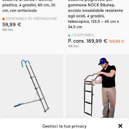
plastica, 4 gradini, 60 cm, 20
gommone NOCK Ribstep,
cm, con antiscivolo
acciaio inossidabile resistente
agli acidi, 4 gradini,
DISPONIBILE SU ORDINAZIONE
telescopica, 125.5 – 45 cm x
59,99
€
34.5 cm
IVA incl.
7 DISPONIBILI
Il
Il
P. cons.
189,99
€
159,99
€
prezzo
pr
IVA incl.
originale
at
era:
è:
189,99 €.
15
Scaletta di prua, 4 gradini,
Scaletta pieghevole per
Gestisci la tua privacy
telescopica, 128 – 118 cm, 30 cm
gommone NOCK Ribstep,