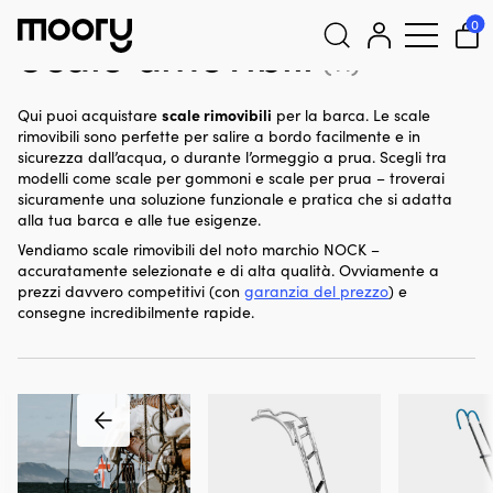
Per la barca
-
Attrezzatura di coperta
-
Scale amovibili
0
Scale amovibili
(11)
Cerca:
scale rimovibili
Qui puoi acquistare
per la barca. Le scale
rimovibili sono perfette per salire a bordo facilmente e in
sicurezza dall’acqua, o durante l’ormeggio a prua. Scegli tra
modelli come scale per gommoni e scale per prua – troverai
sicuramente una soluzione funzionale e pratica che si adatta
alla tua barca e alle tue esigenze.
Vendiamo scale rimovibili del noto marchio NOCK –
accuratamente selezionate e di alta qualità. Ovviamente a
prezzi davvero competitivi (con
garanzia del prezzo
) e
consegne incredibilmente rapide.