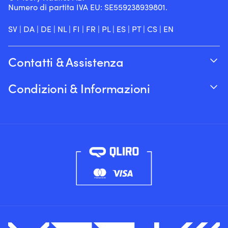
Numero di partita IVA EU: SE559238939801.
SV
|
DA
|
DE
|
NL
|
FI
|
FR
|
PL
|
ES
|
PT
|
CS
|
EN
Contatti & Assistenza
Traccia il tuo ordine
Condizioni & Informazioni
Su Moory
Garanzia del prezzo
Per telefono 8:00-20:00 (+46 8251546 –
Spedizione & consegna
Inglese)
Resi e rimborsi
Inviaci un’e-mail a info@moory.it
Termini e Condizioni di Vendita
Politica sulla privacy