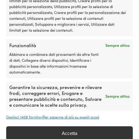
limitati per la selezione della pubblicità, Creare profili per la
pubblicità personalizzata, Utilizzare profili per la selezione di
DISPONIBILE SU ORDINAZIONE
DISPONIBILE SU ORDINAZIONE
pubblicità personalizzata, Creare profili per la personalizzazione dei
239,99
€
259,99
€
contenuti, Utilizzare profili per la selezione di contenuti
IVA incl.
IVA incl.
personalizzati, Sviluppare e migliorare i servizi, Utilizzare dati
limitati per la selezione dei contenuti.
Funzionalità
Sempre attivo
Abbinare e combinare dati provenienti da altre fonti
di dati, Collegare diversi dispositivi, Identificare i
dispositivi in base alle informazioni trasmesse
automaticamente.
Garantire la sicurezza, prevenire e rilevare
frodi, correggere errori, Erogare e
Sempre attivo
presentare pubblicità e contenuto, Salvare
Scaletta per gommone, 3
Scaletta da bagno pieghevole
e comunicare le scelte sulla privacy.
gradini, nylon, 80 cm, con
per gommone, 3 gradini,
moschettoni
telescopica 86.8 – 37 cm, 25.4
Gestisci 1408 fornitori
Per saperne di più su questi scopi
cm, per pontoni fino a Ø50 cm
DISPONIBILE SU ORDINAZIONE
69,99
€
DISPONIBILE SU ORDINAZIONE
Accetta
239,99
€
IVA incl.