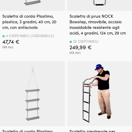
Scaletta di corda Plastimo,
Scaletta di prua NOCK
plastica, 3 gradini, 40 cm, 20
Bowstep, rimovibile, acciaio
cm, con antiscivolo
inossidabile resistente agli
acidi, 4 gradini, 124 cm, 29 cm
4 DISPONIBILI (ORDINABILE)
47,74
€
30 DISPONIBILI
249,99
€
IVA incl.
IVA incl.
Scaletta di corda Plastimo,
Scaletta pieghevole per