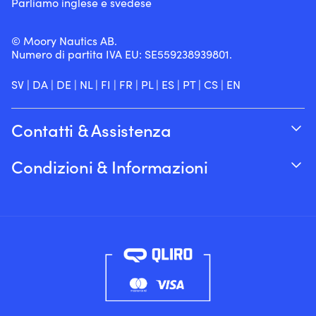
Parliamo inglese e svedese
© Moory Nautics AB.
Numero di partita IVA EU: SE559238939801.
SV
|
DA
|
DE
|
NL
|
FI
|
FR
|
PL
|
ES
|
PT
|
CS
|
EN
Contatti & Assistenza
Traccia il tuo ordine
Condizioni & Informazioni
Su Moory
Garanzia del prezzo
Per telefono 8:00-20:00 (+46 8251546 –
Spedizione & consegna
Inglese)
Resi e rimborsi
Inviaci un’e-mail a info@moory.it
Termini e Condizioni di Vendita
Politica sulla privacy