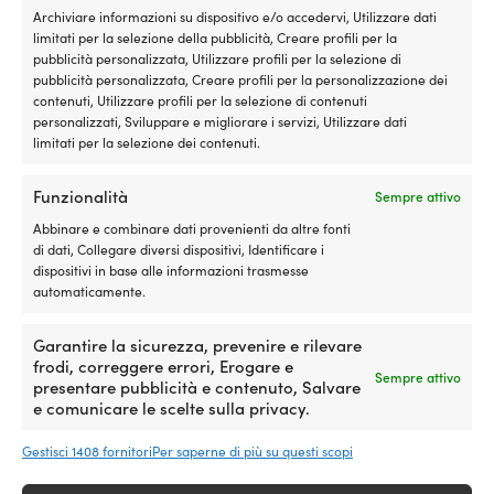
439,99
€
Archiviare informazioni su dispositivo e/o accedervi, Utilizzare dati
IVA incl.
limitati per la selezione della pubblicità, Creare profili per la
pubblicità personalizzata, Utilizzare profili per la selezione di
pubblicità personalizzata, Creare profili per la personalizzazione dei
contenuti, Utilizzare profili per la selezione di contenuti
personalizzati, Sviluppare e migliorare i servizi, Utilizzare dati
limitati per la selezione dei contenuti.
Funzionalità
Sempre attivo
Garanzia del prezzo
Abbinare e combinare dati provenienti da altre fonti
di dati, Collegare diversi dispositivi, Identificare i
Acquista ora, confronta il prezzo dopo.
La nostra
dispositivi in base alle informazioni trasmesse
garanzia del prezzo è molto semplice: adeguiamo
automaticamente.
il prezzo rispetto a tutti i negozi nel mondo. Puoi
acquistare la tua attrezzatura in tutta tranquillità
Garantire la sicurezza, prevenire e rilevare
già adesso – se la trovi a un prezzo inferiore
frodi, correggere errori, Erogare e
presso un altro negozio entro 14 giorni,
Sempre attivo
presentare pubblicità e contenuto, Salvare
adegueremo il prezzo successivamente. Nessuna
e comunicare le scelte sulla privacy.
condizione strana.
Gestisci 1408 fornitori
Per saperne di più su questi scopi
Scopri di più sulla nostra garanzia del