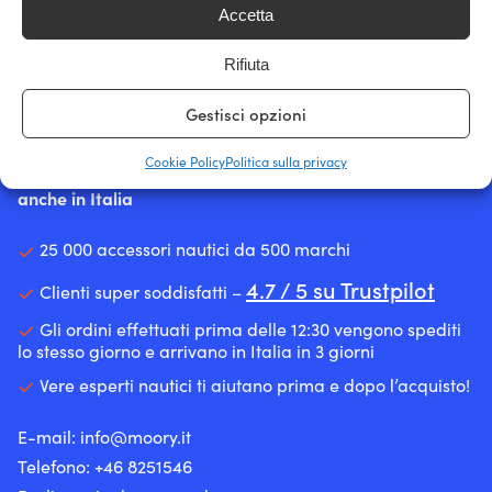
prezzo
Accetta
Rifiuta
Gestisci opzioni
Cookie Policy
Politica sulla privacy
Il più grande negozio svedese di accessori nautici – ora
anche in Italia
25 000 accessori nautici da 500 marchi
4.7 / 5 su Trustpilot
Clienti super soddisfatti –
Gli ordini effettuati prima delle 12:30 vengono spediti
lo stesso giorno e arrivano in Italia in 3 giorni
Vere esperti nautici ti aiutano prima e dopo l’acquisto!
E-mail:
info@moory.it
Telefono:
+46 8251
546