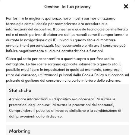
hp, max 50 kg
1 DISPONIBILI (ORDINABILE)
Gestisci la tua privacy
99,99
€
DISPONIBILE SU ORDINAZIONE
189,99
€
IVA incl.
Per fornire le migliori esperienze, noi e i nostri partner utilizziamo
IVA incl.
tecnologie come i cookie per memorizzare e/o accedere alle
informazioni del dispositivo. Il consenso a queste tecnologie permetterà a
noi e ai nostri partner di elaborare dati personali come il comportamento
durante la navigazione o gli ID univoci su questo sito e di mostrare
annunci (non) personalizzati. Non acconsentire o ritirare il consenso può
influire negativamente su alcune caratteristiche e funzioni.
Clicca qui sotto per acconsentire a quanto sopra o per fare scelte
dettagliate. Le tue scelte saranno applicate solamente a questo sito. È
possibile modificare le impostazioni in qualsiasi momento, compreso il
ritiro del consenso, utilizzando i pulsanti della Cookie Policy o cliccando sul
pulsante di gestione del consenso nella parte inferiore dello schermo.
Statistiche
Archiviare informazioni su dispositivo e/o accedervi, Misurare le
Carrello motore Professionale,
prestazioni degli annunci, Misurare le prestazioni dei contenuti,
con supporto serbatoio, per
Comprendere il pubblico attraverso statistiche o la combinazione di
motori fuoribordo 2 tempi fino
dati provenienti da fonti diverse.
a 150 hp & 4 tempi fino a 115
hp
Marketing
DISPONIBILE SU ORDINAZIONE